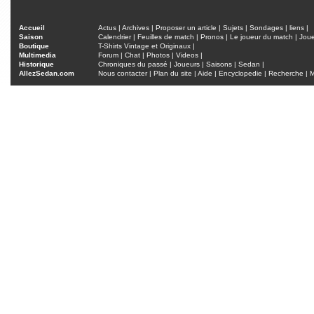
Accueil
Actus
|
Archives
|
Proposer un article
|
Sujets
|
Sondages
|
liens
|
Saison
Calendrier
|
Feuilles de match
|
Pronos
|
Le joueur du match
|
Jou
Boutique
T-Shirts Vintage et Originaux
|
Multimedia
Forum
|
Chat
|
Photos
|
Videos
|
Historique
Chroniques du passé
|
Joueurs
|
Saisons
|
Sedan
|
AllezSedan.com
Nous contacter
|
Plan du site
|
Aide
|
Encyclopedie
|
Recherche
|
M