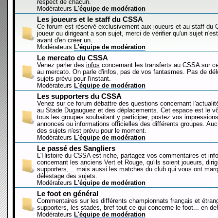
respect de chacun.
Modérateurs
L'équipe de modération
Les joueurs et le staff du CSSA
Ce forum est réservé exclusivement aux joueurs et au staff d
joueur ou dirigeant a son sujet, merci de vérifier qu'un sujet n'es
avant d'en créer un.
Modérateurs
L'équipe de modération
Le mercato du CSSA
Venez parler des
infos
concernant les transferts au CSSA sur c
au mercato. On parle d'infos, pas de vos fantasmes. Pas de dé
sujets prévu pour l'instant.
Modérateurs
L'équipe de modération
Les supporters du CSSA
Venez sur ce forum débattre des questions concernant l'actualit
au Stade Dugauguez et des déplacements. Cet espace est le vôt
tous les groupes souhaitant y participer, postez vos impressions
annonces ou informations officielles des différents groupes. Au
des sujets n'est prévu pour le moment.
Modérateurs
L'équipe de modération
Le passé des Sangliers
L'Histoire du CSSA est riche, partagez vos commentaires et inf
concernant les anciens Vert et Rouge, qu'ils soient joueurs, diri
supporters,... mais aussi les matches du club qui vous ont mar
délestage des sujets.
Modérateurs
L'équipe de modération
Le foot en général
Commentaires sur les différents championnats français et étrang
supporters, les stades, bref tout ce qui concerne le foot... en 
Modérateurs
L'équipe de modération