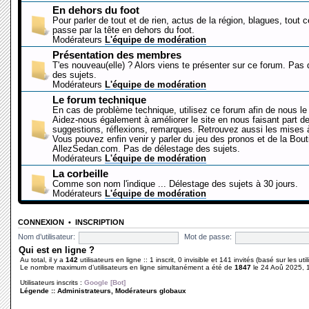
En dehors du foot
Pour parler de tout et de rien, actus de la région, blagues, tout 
passe par la tête en dehors du foot.
Modérateurs
L'équipe de modération
Présentation des membres
T'es nouveau(elle) ? Alors viens te présenter sur ce forum. Pas
des sujets.
Modérateurs
L'équipe de modération
Le forum technique
En cas de problème technique, utilisez ce forum afin de nous le 
Aidez-nous également à améliorer le site en nous faisant part d
suggestions, réflexions, remarques. Retrouvez aussi les mises à
Vous pouvez enfin venir y parler du jeu des pronos et de la Bout
AllezSedan.com. Pas de délestage des sujets.
Modérateurs
L'équipe de modération
La corbeille
Comme son nom l'indique ... Délestage des sujets à 30 jours.
Modérateurs
L'équipe de modération
CONNEXION
•
INSCRIPTION
Nom d’utilisateur:
Mot de passe:
Qui est en ligne ?
Au total, il y a
142
utilisateurs en ligne :: 1 inscrit, 0 invisible et 141 invités (basé sur les ut
Le nombre maximum d’utilisateurs en ligne simultanément a été de
1847
le 24 Aoû 2025, 
Utilisateurs inscrits :
Google [Bot]
Légende ::
Administrateurs
,
Modérateurs globaux