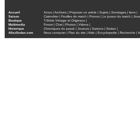
Accueil
Actus
|
Archives
|
Proposer un article
|
Sujets
|
Sondages
|
liens
|
Saison
Calendrier
|
Feuilles de match
|
Pronos
|
Le joueur du match
|
Jou
Boutique
T-Shirts Vintage et Originaux
|
Multimedia
Forum
|
Chat
|
Photos
|
Videos
|
Historique
Chroniques du passé
|
Joueurs
|
Saisons
|
Sedan
|
AllezSedan.com
Nous contacter
|
Plan du site
|
Aide
|
Encyclopedie
|
Recherche
|
M