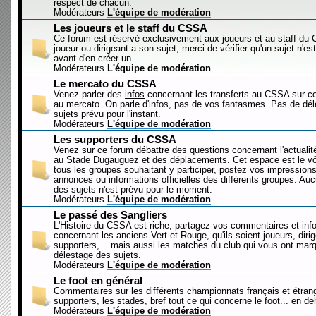
respect de chacun.
Modérateurs
L'équipe de modération
Les joueurs et le staff du CSSA
Ce forum est réservé exclusivement aux joueurs et au staff d
joueur ou dirigeant a son sujet, merci de vérifier qu'un sujet n'es
avant d'en créer un.
Modérateurs
L'équipe de modération
Le mercato du CSSA
Venez parler des
infos
concernant les transferts au CSSA sur c
au mercato. On parle d'infos, pas de vos fantasmes. Pas de dé
sujets prévu pour l'instant.
Modérateurs
L'équipe de modération
Les supporters du CSSA
Venez sur ce forum débattre des questions concernant l'actualit
au Stade Dugauguez et des déplacements. Cet espace est le vôt
tous les groupes souhaitant y participer, postez vos impressions
annonces ou informations officielles des différents groupes. Au
des sujets n'est prévu pour le moment.
Modérateurs
L'équipe de modération
Le passé des Sangliers
L'Histoire du CSSA est riche, partagez vos commentaires et inf
concernant les anciens Vert et Rouge, qu'ils soient joueurs, diri
supporters,... mais aussi les matches du club qui vous ont mar
délestage des sujets.
Modérateurs
L'équipe de modération
Le foot en général
Commentaires sur les différents championnats français et étrang
supporters, les stades, bref tout ce qui concerne le foot... en 
Modérateurs
L'équipe de modération