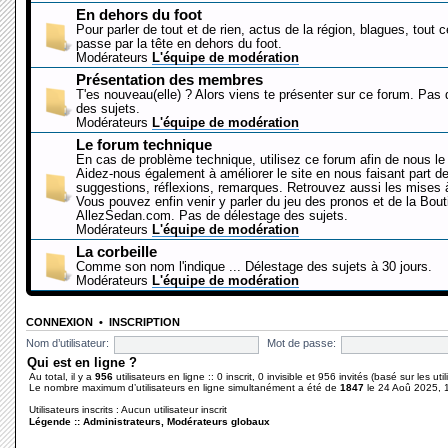
En dehors du foot
Pour parler de tout et de rien, actus de la région, blagues, tout 
passe par la tête en dehors du foot.
Modérateurs
L'équipe de modération
Présentation des membres
T'es nouveau(elle) ? Alors viens te présenter sur ce forum. Pas
des sujets.
Modérateurs
L'équipe de modération
Le forum technique
En cas de problème technique, utilisez ce forum afin de nous le 
Aidez-nous également à améliorer le site en nous faisant part d
suggestions, réflexions, remarques. Retrouvez aussi les mises à
Vous pouvez enfin venir y parler du jeu des pronos et de la Bout
AllezSedan.com. Pas de délestage des sujets.
Modérateurs
L'équipe de modération
La corbeille
Comme son nom l'indique ... Délestage des sujets à 30 jours.
Modérateurs
L'équipe de modération
CONNEXION
•
INSCRIPTION
Nom d’utilisateur:
Mot de passe:
Qui est en ligne ?
Au total, il y a
956
utilisateurs en ligne :: 0 inscrit, 0 invisible et 956 invités (basé sur les ut
Le nombre maximum d’utilisateurs en ligne simultanément a été de
1847
le 24 Aoû 2025, 
Utilisateurs inscrits : Aucun utilisateur inscrit
Légende ::
Administrateurs
,
Modérateurs globaux