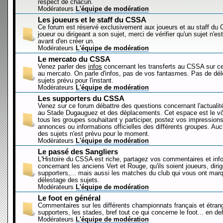
respect de chacun.
Modérateurs
L'équipe de modération
Les joueurs et le staff du CSSA
Ce forum est réservé exclusivement aux joueurs et au staff d
joueur ou dirigeant a son sujet, merci de vérifier qu'un sujet n'es
avant d'en créer un.
Modérateurs
L'équipe de modération
Le mercato du CSSA
Venez parler des
infos
concernant les transferts au CSSA sur c
au mercato. On parle d'infos, pas de vos fantasmes. Pas de dé
sujets prévu pour l'instant.
Modérateurs
L'équipe de modération
Les supporters du CSSA
Venez sur ce forum débattre des questions concernant l'actualit
au Stade Dugauguez et des déplacements. Cet espace est le vôt
tous les groupes souhaitant y participer, postez vos impressions
annonces ou informations officielles des différents groupes. Au
des sujets n'est prévu pour le moment.
Modérateurs
L'équipe de modération
Le passé des Sangliers
L'Histoire du CSSA est riche, partagez vos commentaires et inf
concernant les anciens Vert et Rouge, qu'ils soient joueurs, diri
supporters,... mais aussi les matches du club qui vous ont mar
délestage des sujets.
Modérateurs
L'équipe de modération
Le foot en général
Commentaires sur les différents championnats français et étrang
supporters, les stades, bref tout ce qui concerne le foot... en 
Modérateurs
L'équipe de modération