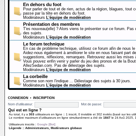
En dehors du foot
Pour parler de tout et de rien, actus de la région, blagues, tout 
passe par la tête en dehors du foot.
Modérateurs
L'équipe de modération
Présentation des membres
T'es nouveau(elle) ? Alors viens te présenter sur ce forum. Pas
des sujets.
Modérateurs
L'équipe de modération
Le forum technique
En cas de problème technique, utilisez ce forum afin de nous le 
Aidez-nous également à améliorer le site en nous faisant part d
suggestions, réflexions, remarques. Retrouvez aussi les mises à
Vous pouvez enfin venir y parler du jeu des pronos et de la Bout
AllezSedan.com. Pas de délestage des sujets.
Modérateurs
L'équipe de modération
La corbeille
Comme son nom l'indique ... Délestage des sujets à 30 jours.
Modérateurs
L'équipe de modération
CONNEXION
•
INSCRIPTION
Nom d’utilisateur:
Mot de passe:
Qui est en ligne ?
Au total, il y a
303
utilisateurs en ligne :: 1 inscrit, 0 invisible et 302 invités (basé sur les ut
Le nombre maximum d’utilisateurs en ligne simultanément a été de
1847
le 24 Aoû 2025, 
Utilisateurs inscrits :
Google [Bot]
Légende ::
Administrateurs
,
Modérateurs globaux