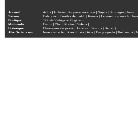
Accueil
Actus
|
Archives
|
Proposer un article
|
Sujets
|
Sondages
|
liens
|
Saison
Calendrier
|
Feuilles de match
|
Pronos
|
Le joueur du match
|
Jou
Boutique
T-Shirts Vintage et Originaux
|
Multimedia
Forum
|
Chat
|
Photos
|
Videos
|
Historique
Chroniques du passé
|
Joueurs
|
Saisons
|
Sedan
|
AllezSedan.com
Nous contacter
|
Plan du site
|
Aide
|
Encyclopedie
|
Recherche
|
M