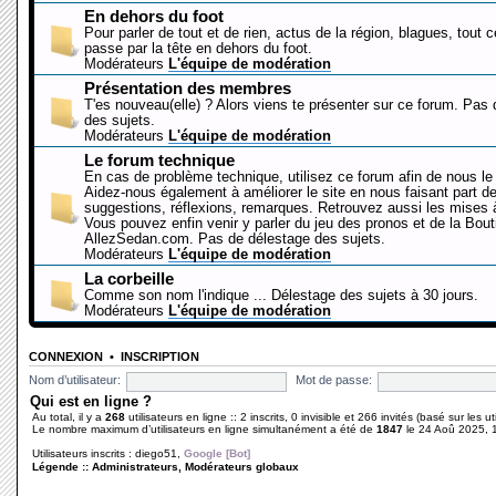
En dehors du foot
Pour parler de tout et de rien, actus de la région, blagues, tout 
passe par la tête en dehors du foot.
Modérateurs
L'équipe de modération
Présentation des membres
T'es nouveau(elle) ? Alors viens te présenter sur ce forum. Pas
des sujets.
Modérateurs
L'équipe de modération
Le forum technique
En cas de problème technique, utilisez ce forum afin de nous le 
Aidez-nous également à améliorer le site en nous faisant part d
suggestions, réflexions, remarques. Retrouvez aussi les mises à
Vous pouvez enfin venir y parler du jeu des pronos et de la Bout
AllezSedan.com. Pas de délestage des sujets.
Modérateurs
L'équipe de modération
La corbeille
Comme son nom l'indique ... Délestage des sujets à 30 jours.
Modérateurs
L'équipe de modération
CONNEXION
•
INSCRIPTION
Nom d’utilisateur:
Mot de passe:
Qui est en ligne ?
Au total, il y a
268
utilisateurs en ligne :: 2 inscrits, 0 invisible et 266 invités (basé sur les 
Le nombre maximum d’utilisateurs en ligne simultanément a été de
1847
le 24 Aoû 2025, 
Utilisateurs inscrits :
diego51
,
Google [Bot]
Légende ::
Administrateurs
,
Modérateurs globaux