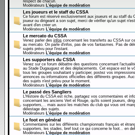
respect de chacun.
Modérateurs
L'équipe de modération
Les joueurs et le staff du CSSA
Ce forum est réservé exclusivement aux joueurs et au staff d
joueur ou dirigeant a son sujet, merci de vérifier qu'un sujet n'es
avant d'en créer un.
Modérateurs
L'équipe de modération
Le mercato du CSSA
Venez parler des
infos
concernant les transferts au CSSA sur c
au mercato. On parle d'infos, pas de vos fantasmes. Pas de dé
sujets prévu pour l'instant.
Modérateurs
L'équipe de modération
Les supporters du CSSA
Venez sur ce forum débattre des questions concernant l'actualit
au Stade Dugauguez et des déplacements. Cet espace est le vôt
tous les groupes souhaitant y participer, postez vos impressions
annonces ou informations officielles des différents groupes. Au
des sujets n'est prévu pour le moment.
Modérateurs
L'équipe de modération
Le passé des Sangliers
L'Histoire du CSSA est riche, partagez vos commentaires et inf
concernant les anciens Vert et Rouge, qu'ils soient joueurs, diri
supporters,... mais aussi les matches du club qui vous ont mar
délestage des sujets.
Modérateurs
L'équipe de modération
Le foot en général
Commentaires sur les différents championnats français et étrang
supporters, les stades, bref tout ce qui concerne le foot... en 
Modérateurs
L'équipe de modération