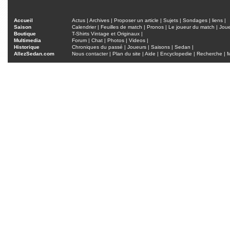
Accueil
Actus
|
Archives
|
Proposer un article
|
Sujets
|
Sondages
|
liens
|
Saison
Calendrier
|
Feuilles de match
|
Pronos
|
Le joueur du match
|
Jou
Boutique
T-Shirts Vintage et Originaux
|
Multimedia
Forum
|
Chat
|
Photos
|
Videos
|
Historique
Chroniques du passé
|
Joueurs
|
Saisons
|
Sedan
|
AllezSedan.com
Nous contacter
|
Plan du site
|
Aide
|
Encyclopedie
|
Recherche
|
M