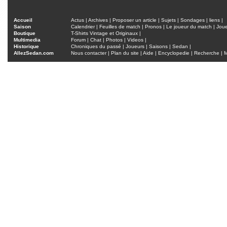
Accueil
Actus
|
Archives
|
Proposer un article
|
Sujets
|
Sondages
|
liens
|
Saison
Calendrier
|
Feuilles de match
|
Pronos
|
Le joueur du match
|
Jou
Boutique
T-Shirts Vintage et Originaux
|
Multimedia
Forum
|
Chat
|
Photos
|
Videos
|
Historique
Chroniques du passé
|
Joueurs
|
Saisons
|
Sedan
|
AllezSedan.com
Nous contacter
|
Plan du site
|
Aide
|
Encyclopedie
|
Recherche
|
M