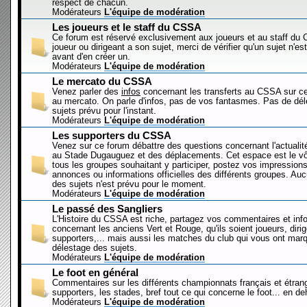
respect de chacun.
Modérateurs
L'équipe de modération
Les joueurs et le staff du CSSA
Ce forum est réservé exclusivement aux joueurs et au staff d
joueur ou dirigeant a son sujet, merci de vérifier qu'un sujet n'es
avant d'en créer un.
Modérateurs
L'équipe de modération
Le mercato du CSSA
Venez parler des
infos
concernant les transferts au CSSA sur c
au mercato. On parle d'infos, pas de vos fantasmes. Pas de dé
sujets prévu pour l'instant.
Modérateurs
L'équipe de modération
Les supporters du CSSA
Venez sur ce forum débattre des questions concernant l'actualit
au Stade Dugauguez et des déplacements. Cet espace est le vôt
tous les groupes souhaitant y participer, postez vos impressions
annonces ou informations officielles des différents groupes. Au
des sujets n'est prévu pour le moment.
Modérateurs
L'équipe de modération
Le passé des Sangliers
L'Histoire du CSSA est riche, partagez vos commentaires et inf
concernant les anciens Vert et Rouge, qu'ils soient joueurs, diri
supporters,... mais aussi les matches du club qui vous ont mar
délestage des sujets.
Modérateurs
L'équipe de modération
Le foot en général
Commentaires sur les différents championnats français et étrang
supporters, les stades, bref tout ce qui concerne le foot... en 
Modérateurs
L'équipe de modération