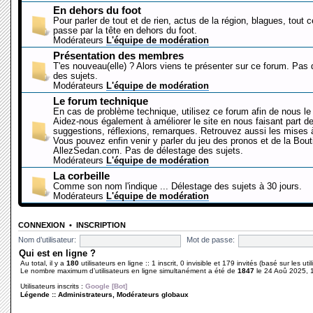
En dehors du foot
Pour parler de tout et de rien, actus de la région, blagues, tout 
passe par la tête en dehors du foot.
Modérateurs
L'équipe de modération
Présentation des membres
T'es nouveau(elle) ? Alors viens te présenter sur ce forum. Pas
des sujets.
Modérateurs
L'équipe de modération
Le forum technique
En cas de problème technique, utilisez ce forum afin de nous le 
Aidez-nous également à améliorer le site en nous faisant part d
suggestions, réflexions, remarques. Retrouvez aussi les mises à
Vous pouvez enfin venir y parler du jeu des pronos et de la Bout
AllezSedan.com. Pas de délestage des sujets.
Modérateurs
L'équipe de modération
La corbeille
Comme son nom l'indique ... Délestage des sujets à 30 jours.
Modérateurs
L'équipe de modération
CONNEXION
•
INSCRIPTION
Nom d’utilisateur:
Mot de passe:
Qui est en ligne ?
Au total, il y a
180
utilisateurs en ligne :: 1 inscrit, 0 invisible et 179 invités (basé sur les ut
Le nombre maximum d’utilisateurs en ligne simultanément a été de
1847
le 24 Aoû 2025, 
Utilisateurs inscrits :
Google [Bot]
Légende ::
Administrateurs
,
Modérateurs globaux