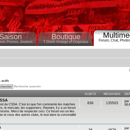
Multime
Saison
Boutique
Forum,
Chat,
Photo
ier,
Pronos,
Joueurs
T-Shirts Vintage et Originaux
s actifs
Recherche avancée
SUJETS
MESSAGES
DE
 CSSA
par
836
135503
ent du CSSA. C'est ici que l'on commente les matches
06 
s, le mercato, les supporters, l'histoire, il y a un forum
es forums. Merci de respecter ceci. Ce forum est un lieu
 et ceux des autres clubs, le tout dans la convivialité
n
A
par
36
4878