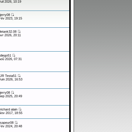
Juil 2026, 10:19
jerry08
Fév 2023, 19:15
letank32.08
Avr 2026, 20:11
diego51
Aoû 2026, 07:31
JR Testa51
Juin 2026, 16:53
jerry08
Sep 2025, 20:49
richard alain
Nov 2017, 18:55
sapeur08
Fév 2024, 20:48