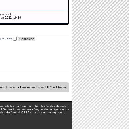
michaël
Jan 2011, 19:39
ue visite
ies du forum
• Heures au format UTC + 1 heure
s articles, un forum, un chat, les feuilles de match,
rtif Sedan Ardennes, en effet, ce site indépendant a
lub de football CSSA ou à un club de supporter.