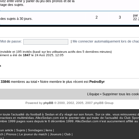
vez enfin venir y parler du jeu des pronos et de la
tage des sujets.
n
par
2
3
des sujets à 30 jours.
22 
n
Mot de passe:
|
Me connecter automatiquement lors de chaq
0 invisible et 195 invités (basé sur les utilisateurs actifs des 5 dernières minutes)
anément a été de
1847
le 24 Aoû 2025, 12:05
x
•
33846
membres au total • Notre membre le plus récent est
PedroByr
L’équipe
•
Supprimer tous les cook
Powered by
phpBB
© 2000, 2002, 2005, 2007 phpBB Group
toute l'actualité du football à Sedan et d'y réagir sur son forum. Sur ce site, vous retrouverez de
actives et multimédias. AllezSedan.com est le premier site qui traite de l'actualité du Club Spo
pages vues depuis le 6 décembre 1999. AllezSedan.com n'est aucunement affilié au c
un article
|
Sujets
|
Sondages
|
liens
|
tch
|
Pronos
|
Le joueur du match
|
Joueurs
|
Club
|
ux
|