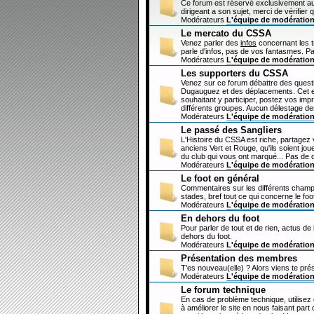
Ce forum est réservé exclusivement au
dirigeant a son sujet, merci de vérifier 
Modérateurs
L'équipe de modératio
Le mercato du CSSA
Venez parler des
infos
concernant les 
parle d'infos, pas de vos fantasmes. Pa
Modérateurs
L'équipe de modératio
Les supporters du CSSA
Venez sur ce forum débattre des questi
Dugauguez et des déplacements. Cet esp
souhaitant y participer, postez vos imp
différents groupes. Aucun délestage de
Modérateurs
L'équipe de modératio
Le passé des Sangliers
L'Histoire du CSSA est riche, partagez
anciens Vert et Rouge, qu'ils soient jou
du club qui vous ont marqué... Pas de 
Modérateurs
L'équipe de modératio
Le foot en général
Commentaires sur les différents champi
stades, bref tout ce qui concerne le fo
Modérateurs
L'équipe de modératio
En dehors du foot
Pour parler de tout et de rien, actus de
dehors du foot.
Modérateurs
L'équipe de modératio
Présentation des membres
T'es nouveau(elle) ? Alors viens te pré
Modérateurs
L'équipe de modératio
Le forum technique
En cas de problème technique, utilisez
à améliorer le site en nous faisant par