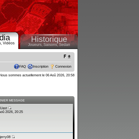
dia
Historique
s,
Vidéos
Joueurs,
Saisons,
Sedan
FAQ
Inscription
Connexion
Nous sommes actuellement le 06 Aoû 2026, 20:58
RNIER MESSAGE
Uast
Aoû 2026, 20:25
jerry08