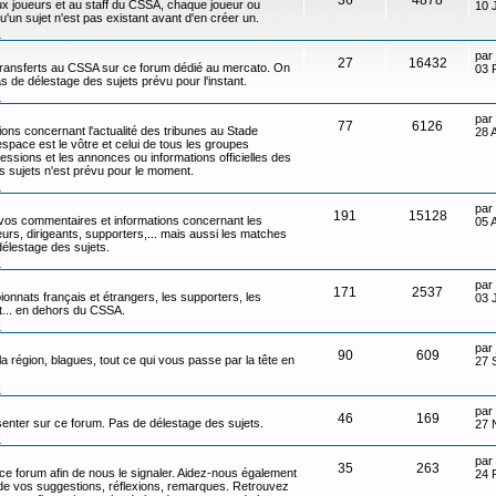
x joueurs et au staff du CSSA, chaque joueur ou
10 
qu'un sujet n'est pas existant avant d'en créer un.
n
par
27
16432
transferts au CSSA sur ce forum dédié au mercato. On
03 
s de délestage des sujets prévu pour l'instant.
n
par
77
6126
ons concernant l'actualité des tribunes au Stade
28 
ace est le vôtre et celui de tous les groupes
ressions et les annonces ou informations officielles des
s sujets n'est prévu pour le moment.
n
par
191
15128
 vos commentaires et informations concernant les
05 
eurs, dirigeants, supporters,... mais aussi les matches
délestage des sujets.
n
par
171
2537
onnats français et étrangers, les supporters, les
03 
ot... en dehors du CSSA.
n
par
90
609
 la région, blagues, tout ce qui vous passe par la tête en
27 
n
par
46
169
senter sur ce forum. Pas de délestage des sujets.
27 
n
par
35
263
 ce forum afin de nous le signaler. Aidez-nous également
24 
t de vos suggestions, réflexions, remarques. Retrouvez