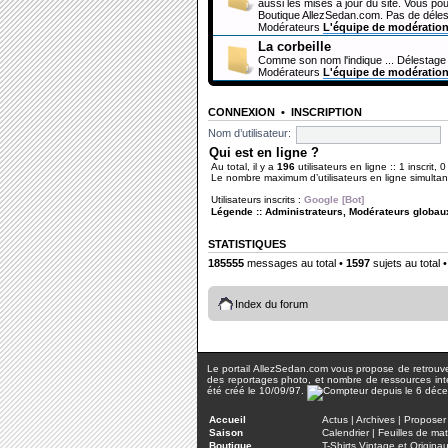
aussi les mises à jour du site. Vous pou
Boutique AllezSedan.com. Pas de déles
Modérateurs
L'équipe de modératio
La corbeille
Comme son nom l'indique ... Délestage 
Modérateurs
L'équipe de modératio
CONNEXION
•
INSCRIPTION
Nom d’utilisateur:
Qui est en ligne ?
Au total, il y a
196
utilisateurs en ligne :: 1 inscrit, 
Le nombre maximum d’utilisateurs en ligne simult
Utilisateurs inscrits :
Google [Bot]
Légende ::
Administrateurs
,
Modérateurs globau
STATISTIQUES
185555
messages au total •
1597
sujets au total 
Index du forum
Le portail AllezSedan.com vous propose de retrouver 
des reportages photo, et nombre de ressources inter
été créé le 10/09/97.
Accueil
Actus
|
Archives
|
Proposer 
Saison
Calendrier
|
Feuilles de ma
Boutique
T-Shirts Vintage et Origina