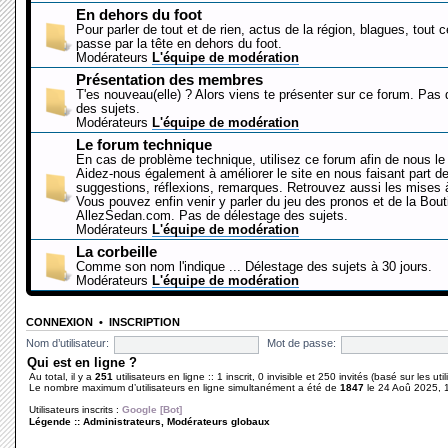
En dehors du foot
Pour parler de tout et de rien, actus de la région, blagues, tout 
passe par la tête en dehors du foot.
Modérateurs
L'équipe de modération
Présentation des membres
T'es nouveau(elle) ? Alors viens te présenter sur ce forum. Pas
des sujets.
Modérateurs
L'équipe de modération
Le forum technique
En cas de problème technique, utilisez ce forum afin de nous le 
Aidez-nous également à améliorer le site en nous faisant part d
suggestions, réflexions, remarques. Retrouvez aussi les mises à
Vous pouvez enfin venir y parler du jeu des pronos et de la Bout
AllezSedan.com. Pas de délestage des sujets.
Modérateurs
L'équipe de modération
La corbeille
Comme son nom l'indique ... Délestage des sujets à 30 jours.
Modérateurs
L'équipe de modération
CONNEXION
•
INSCRIPTION
Nom d’utilisateur:
Mot de passe:
Qui est en ligne ?
Au total, il y a
251
utilisateurs en ligne :: 1 inscrit, 0 invisible et 250 invités (basé sur les ut
Le nombre maximum d’utilisateurs en ligne simultanément a été de
1847
le 24 Aoû 2025, 
Utilisateurs inscrits :
Google [Bot]
Légende ::
Administrateurs
,
Modérateurs globaux