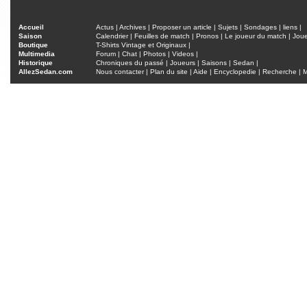
Accueil
Actus
|
Archives
|
Proposer un article
|
Sujets
|
Sondages
|
liens
|
Saison
Calendrier
|
Feuilles de match
|
Pronos
|
Le joueur du match
|
Jou
Boutique
T-Shirts Vintage et Originaux
|
Multimedia
Forum
|
Chat
|
Photos
|
Videos
|
Historique
Chroniques du passé
|
Joueurs
|
Saisons
|
Sedan
|
AllezSedan.com
Nous contacter
|
Plan du site
|
Aide
|
Encyclopedie
|
Recherche
|
M