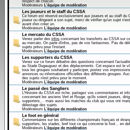
respect de chacun.
Modérateurs
L'équipe de modération
Les joueurs et le staff du CSSA
Ce forum est réservé exclusivement aux joueurs et au staff d
joueur ou dirigeant a son sujet, merci de vérifier qu'un sujet n'es
avant d'en créer un.
Modérateurs
L'équipe de modération
Le mercato du CSSA
Venez parler des
infos
concernant les transferts au CSSA sur c
au mercato. On parle d'infos, pas de vos fantasmes. Pas de dé
sujets prévu pour l'instant.
Modérateurs
L'équipe de modération
Les supporters du CSSA
Venez sur ce forum débattre des questions concernant l'actualit
au Stade Dugauguez et des déplacements. Cet espace est le vôt
tous les groupes souhaitant y participer, postez vos impressions
annonces ou informations officielles des différents groupes. Au
des sujets n'est prévu pour le moment.
Modérateurs
L'équipe de modération
Le passé des Sangliers
L'Histoire du CSSA est riche, partagez vos commentaires et inf
concernant les anciens Vert et Rouge, qu'ils soient joueurs, diri
supporters,... mais aussi les matches du club qui vous ont mar
délestage des sujets.
Modérateurs
L'équipe de modération
Le foot en général
Commentaires sur les différents championnats français et étrang
supporters, les stades, bref tout ce qui concerne le foot... en 
Modérateurs
L'équipe de modération