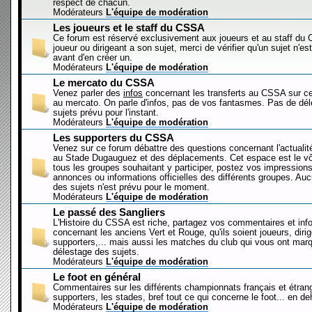
respect de chacun.
Modérateurs
L'équipe de modération
Les joueurs et le staff du CSSA
Ce forum est réservé exclusivement aux joueurs et au staff d
joueur ou dirigeant a son sujet, merci de vérifier qu'un sujet n'es
avant d'en créer un.
Modérateurs
L'équipe de modération
Le mercato du CSSA
Venez parler des
infos
concernant les transferts au CSSA sur c
au mercato. On parle d'infos, pas de vos fantasmes. Pas de dé
sujets prévu pour l'instant.
Modérateurs
L'équipe de modération
Les supporters du CSSA
Venez sur ce forum débattre des questions concernant l'actualit
au Stade Dugauguez et des déplacements. Cet espace est le vôt
tous les groupes souhaitant y participer, postez vos impressions
annonces ou informations officielles des différents groupes. Au
des sujets n'est prévu pour le moment.
Modérateurs
L'équipe de modération
Le passé des Sangliers
L'Histoire du CSSA est riche, partagez vos commentaires et inf
concernant les anciens Vert et Rouge, qu'ils soient joueurs, diri
supporters,... mais aussi les matches du club qui vous ont mar
délestage des sujets.
Modérateurs
L'équipe de modération
Le foot en général
Commentaires sur les différents championnats français et étrang
supporters, les stades, bref tout ce qui concerne le foot... en 
Modérateurs
L'équipe de modération