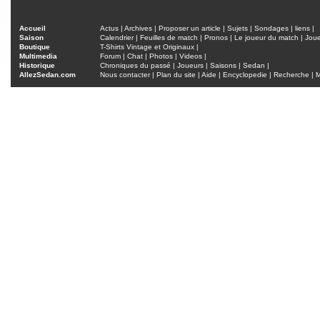
Accueil
Actus
|
Archives
|
Proposer un article
|
Sujets
|
Sondages
|
liens
|
Saison
Calendrier
|
Feuilles de match
|
Pronos
|
Le joueur du match
|
Jou
Boutique
T-Shirts Vintage et Originaux
|
Multimedia
Forum
|
Chat
|
Photos
|
Videos
|
Historique
Chroniques du passé
|
Joueurs
|
Saisons
|
Sedan
|
AllezSedan.com
Nous contacter
|
Plan du site
|
Aide
|
Encyclopedie
|
Recherche
|
M