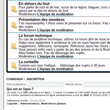
En dehors du foot
Pour parler de tout et de rien, actus de la région, blagues, tout 
passe par la tête en dehors du foot.
Modérateurs
L'équipe de modération
Présentation des membres
T'es nouveau(elle) ? Alors viens te présenter sur ce forum. Pas
des sujets.
Modérateurs
L'équipe de modération
Le forum technique
En cas de problème technique, utilisez ce forum afin de nous le 
Aidez-nous également à améliorer le site en nous faisant part d
suggestions, réflexions, remarques. Retrouvez aussi les mises à
Vous pouvez enfin venir y parler du jeu des pronos et de la Bout
AllezSedan.com. Pas de délestage des sujets.
Modérateurs
L'équipe de modération
La corbeille
Comme son nom l'indique ... Délestage des sujets à 30 jours.
Modérateurs
L'équipe de modération
CONNEXION
•
INSCRIPTION
Nom d’utilisateur:
Mot de passe:
Qui est en ligne ?
Au total, il y a
139
utilisateurs en ligne :: 1 inscrit, 0 invisible et 138 invités (basé sur les ut
Le nombre maximum d’utilisateurs en ligne simultanément a été de
1847
le 24 Aoû 2025, 
Utilisateurs inscrits :
Google [Bot]
Légende ::
Administrateurs
,
Modérateurs globaux