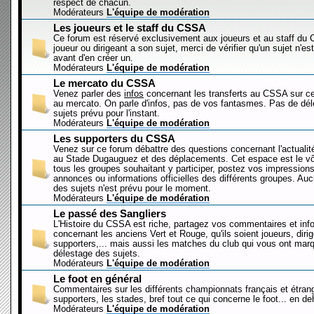
respect de chacun.
Modérateurs
L'équipe de modération
Les joueurs et le staff du CSSA
Ce forum est réservé exclusivement aux joueurs et au staff d
joueur ou dirigeant a son sujet, merci de vérifier qu'un sujet n'es
avant d'en créer un.
Modérateurs
L'équipe de modération
Le mercato du CSSA
Venez parler des
infos
concernant les transferts au CSSA sur c
au mercato. On parle d'infos, pas de vos fantasmes. Pas de dé
sujets prévu pour l'instant.
Modérateurs
L'équipe de modération
Les supporters du CSSA
Venez sur ce forum débattre des questions concernant l'actualit
au Stade Dugauguez et des déplacements. Cet espace est le vôt
tous les groupes souhaitant y participer, postez vos impressions
annonces ou informations officielles des différents groupes. Au
des sujets n'est prévu pour le moment.
Modérateurs
L'équipe de modération
Le passé des Sangliers
L'Histoire du CSSA est riche, partagez vos commentaires et inf
concernant les anciens Vert et Rouge, qu'ils soient joueurs, diri
supporters,... mais aussi les matches du club qui vous ont mar
délestage des sujets.
Modérateurs
L'équipe de modération
Le foot en général
Commentaires sur les différents championnats français et étrang
supporters, les stades, bref tout ce qui concerne le foot... en 
Modérateurs
L'équipe de modération