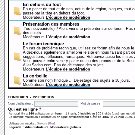
En dehors du foot
Pour parler de tout et de rien, actus de la région, blagues, tout 
passe par la tête en dehors du foot.
Modérateurs
L'équipe de modération
Présentation des membres
T'es nouveau(elle) ? Alors viens te présenter sur ce forum. Pas
des sujets.
Modérateurs
L'équipe de modération
Le forum technique
En cas de problème technique, utilisez ce forum afin de nous le 
Aidez-nous également à améliorer le site en nous faisant part d
suggestions, réflexions, remarques. Retrouvez aussi les mises à
Vous pouvez enfin venir y parler du jeu des pronos et de la Bout
AllezSedan.com. Pas de délestage des sujets.
Modérateurs
L'équipe de modération
La corbeille
Comme son nom l'indique ... Délestage des sujets à 30 jours.
Modérateurs
L'équipe de modération
CONNEXION
•
INSCRIPTION
Nom d’utilisateur:
Mot de passe:
Qui est en ligne ?
Au total, il y a
166
utilisateurs en ligne :: 1 inscrit, 0 invisible et 165 invités (basé sur les ut
Le nombre maximum d’utilisateurs en ligne simultanément a été de
1847
le 24 Aoû 2025, 
Utilisateurs inscrits :
Google [Bot]
Légende ::
Administrateurs
,
Modérateurs globaux