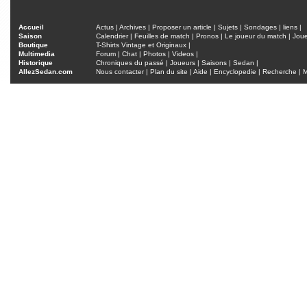
Accueil
Actus
|
Archives
|
Proposer un article
|
Sujets
|
Sondages
|
liens
|
Saison
Calendrier
|
Feuilles de match
|
Pronos
|
Le joueur du match
|
Jou
Boutique
T-Shirts Vintage et Originaux
|
Multimedia
Forum
|
Chat
|
Photos
|
Videos
|
Historique
Chroniques du passé
|
Joueurs
|
Saisons
|
Sedan
|
AllezSedan.com
Nous contacter
|
Plan du site
|
Aide
|
Encyclopedie
|
Recherche
|
M