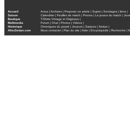
Accueil
Actus
|
Archives
|
Proposer un article
|
Sujets
|
Sondages
|
liens
|
Saison
Calendrier
|
Feuilles de match
|
Pronos
|
Le joueur du match
|
Jou
Boutique
T-Shirts Vintage et Originaux
|
Multimedia
Forum
|
Chat
|
Photos
|
Videos
|
Historique
Chroniques du passé
|
Joueurs
|
Saisons
|
Sedan
|
AllezSedan.com
Nous contacter
|
Plan du site
|
Aide
|
Encyclopedie
|
Recherche
|
M