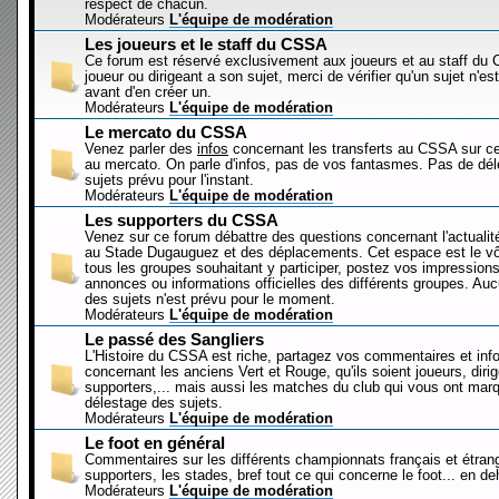
respect de chacun.
Modérateurs
L'équipe de modération
Les joueurs et le staff du CSSA
Ce forum est réservé exclusivement aux joueurs et au staff d
joueur ou dirigeant a son sujet, merci de vérifier qu'un sujet n'es
avant d'en créer un.
Modérateurs
L'équipe de modération
Le mercato du CSSA
Venez parler des
infos
concernant les transferts au CSSA sur c
au mercato. On parle d'infos, pas de vos fantasmes. Pas de dé
sujets prévu pour l'instant.
Modérateurs
L'équipe de modération
Les supporters du CSSA
Venez sur ce forum débattre des questions concernant l'actualit
au Stade Dugauguez et des déplacements. Cet espace est le vôt
tous les groupes souhaitant y participer, postez vos impressions
annonces ou informations officielles des différents groupes. Au
des sujets n'est prévu pour le moment.
Modérateurs
L'équipe de modération
Le passé des Sangliers
L'Histoire du CSSA est riche, partagez vos commentaires et inf
concernant les anciens Vert et Rouge, qu'ils soient joueurs, diri
supporters,... mais aussi les matches du club qui vous ont mar
délestage des sujets.
Modérateurs
L'équipe de modération
Le foot en général
Commentaires sur les différents championnats français et étrang
supporters, les stades, bref tout ce qui concerne le foot... en 
Modérateurs
L'équipe de modération