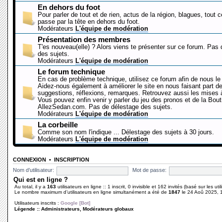
En dehors du foot
Pour parler de tout et de rien, actus de la région, blagues, tout 
passe par la tête en dehors du foot.
Modérateurs
L'équipe de modération
Présentation des membres
T'es nouveau(elle) ? Alors viens te présenter sur ce forum. Pas
des sujets.
Modérateurs
L'équipe de modération
Le forum technique
En cas de problème technique, utilisez ce forum afin de nous le 
Aidez-nous également à améliorer le site en nous faisant part d
suggestions, réflexions, remarques. Retrouvez aussi les mises à
Vous pouvez enfin venir y parler du jeu des pronos et de la Bout
AllezSedan.com. Pas de délestage des sujets.
Modérateurs
L'équipe de modération
La corbeille
Comme son nom l'indique ... Délestage des sujets à 30 jours.
Modérateurs
L'équipe de modération
CONNEXION
•
INSCRIPTION
Nom d’utilisateur:
Mot de passe:
Qui est en ligne ?
Au total, il y a
163
utilisateurs en ligne :: 1 inscrit, 0 invisible et 162 invités (basé sur les ut
Le nombre maximum d’utilisateurs en ligne simultanément a été de
1847
le 24 Aoû 2025, 
Utilisateurs inscrits :
Google [Bot]
Légende ::
Administrateurs
,
Modérateurs globaux