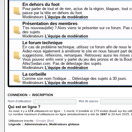
En dehors du foot
Pour parler de tout et de rien, actus de la région, blagues, tout 
passe par la tête en dehors du foot.
Modérateurs
L'équipe de modération
Présentation des membres
T'es nouveau(elle) ? Alors viens te présenter sur ce forum. Pas
des sujets.
Modérateurs
L'équipe de modération
Le forum technique
En cas de problème technique, utilisez ce forum afin de nous le 
Aidez-nous également à améliorer le site en nous faisant part d
suggestions, réflexions, remarques. Retrouvez aussi les mises à
Vous pouvez enfin venir y parler du jeu des pronos et de la Bout
AllezSedan.com. Pas de délestage des sujets.
Modérateurs
L'équipe de modération
La corbeille
Comme son nom l'indique ... Délestage des sujets à 30 jours.
Modérateurs
L'équipe de modération
CONNEXION
•
INSCRIPTION
Nom d’utilisateur:
Mot de passe:
Qui est en ligne ?
Au total, il y a
174
utilisateurs en ligne :: 1 inscrit, 0 invisible et 173 invités (basé sur les ut
Le nombre maximum d’utilisateurs en ligne simultanément a été de
1847
le 24 Aoû 2025, 
Utilisateurs inscrits :
Google [Bot]
Légende ::
Administrateurs
,
Modérateurs globaux