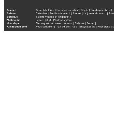
Accueil
Actus
|
Archives
|
Proposer un article
|
Sujets
|
Sondages
|
liens
|
Saison
Calendrier
|
Feuilles de match
|
Pronos
|
Le joueur du match
|
Jou
Boutique
T-Shirts Vintage et Originaux
|
Multimedia
Forum
|
Chat
|
Photos
|
Videos
|
Historique
Chroniques du passé
|
Joueurs
|
Saisons
|
Sedan
|
AllezSedan.com
Nous contacter
|
Plan du site
|
Aide
|
Encyclopedie
|
Recherche
|
M