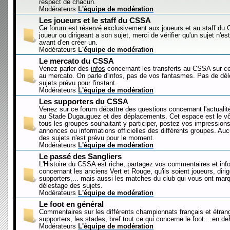
respect de chacun.
Modérateurs
L'équipe de modération
Les joueurs et le staff du CSSA
Ce forum est réservé exclusivement aux joueurs et au staff d
joueur ou dirigeant a son sujet, merci de vérifier qu'un sujet n'es
avant d'en créer un.
Modérateurs
L'équipe de modération
Le mercato du CSSA
Venez parler des
infos
concernant les transferts au CSSA sur c
au mercato. On parle d'infos, pas de vos fantasmes. Pas de dé
sujets prévu pour l'instant.
Modérateurs
L'équipe de modération
Les supporters du CSSA
Venez sur ce forum débattre des questions concernant l'actualit
au Stade Dugauguez et des déplacements. Cet espace est le vôt
tous les groupes souhaitant y participer, postez vos impressions
annonces ou informations officielles des différents groupes. Au
des sujets n'est prévu pour le moment.
Modérateurs
L'équipe de modération
Le passé des Sangliers
L'Histoire du CSSA est riche, partagez vos commentaires et inf
concernant les anciens Vert et Rouge, qu'ils soient joueurs, diri
supporters,... mais aussi les matches du club qui vous ont mar
délestage des sujets.
Modérateurs
L'équipe de modération
Le foot en général
Commentaires sur les différents championnats français et étrang
supporters, les stades, bref tout ce qui concerne le foot... en 
Modérateurs
L'équipe de modération