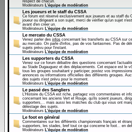
respect de chacun.
Modérateurs
L'équipe de modération
Les joueurs et le staff du CSSA
Ce forum est réservé exclusivement aux joueurs et au staff d
joueur ou dirigeant a son sujet, merci de vérifier qu'un sujet n'es
avant d'en créer un.
Modérateurs
L'équipe de modération
Le mercato du CSSA
Venez parler des
infos
concernant les transferts au CSSA sur c
au mercato. On parle d'infos, pas de vos fantasmes. Pas de dé
sujets prévu pour l'instant.
Modérateurs
L'équipe de modération
Les supporters du CSSA
Venez sur ce forum débattre des questions concernant l'actualit
au Stade Dugauguez et des déplacements. Cet espace est le vôt
tous les groupes souhaitant y participer, postez vos impressions
annonces ou informations officielles des différents groupes. Au
des sujets n'est prévu pour le moment.
Modérateurs
L'équipe de modération
Le passé des Sangliers
L'Histoire du CSSA est riche, partagez vos commentaires et inf
concernant les anciens Vert et Rouge, qu'ils soient joueurs, diri
supporters,... mais aussi les matches du club qui vous ont mar
délestage des sujets.
Modérateurs
L'équipe de modération
Le foot en général
Commentaires sur les différents championnats français et étrang
supporters, les stades, bref tout ce qui concerne le foot... en 
Modérateurs
L'équipe de modération