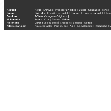
Accueil
Actus
|
Archives
|
Proposer un article
|
Sujets
|
Sondages
|
liens
|
Saison
Calendrier
|
Feuilles de match
|
Pronos
|
Le joueur du match
|
Jou
Boutique
T-Shirts Vintage et Originaux
|
Multimedia
Forum
|
Chat
|
Photos
|
Videos
|
Historique
Chroniques du passé
|
Joueurs
|
Saisons
|
Sedan
|
AllezSedan.com
Nous contacter
|
Plan du site
|
Aide
|
Encyclopedie
|
Recherche
|
M