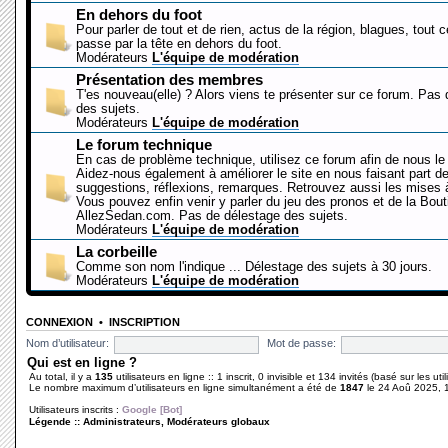
En dehors du foot
Pour parler de tout et de rien, actus de la région, blagues, tout 
passe par la tête en dehors du foot.
Modérateurs
L'équipe de modération
Présentation des membres
T'es nouveau(elle) ? Alors viens te présenter sur ce forum. Pas
des sujets.
Modérateurs
L'équipe de modération
Le forum technique
En cas de problème technique, utilisez ce forum afin de nous le 
Aidez-nous également à améliorer le site en nous faisant part d
suggestions, réflexions, remarques. Retrouvez aussi les mises à
Vous pouvez enfin venir y parler du jeu des pronos et de la Bout
AllezSedan.com. Pas de délestage des sujets.
Modérateurs
L'équipe de modération
La corbeille
Comme son nom l'indique ... Délestage des sujets à 30 jours.
Modérateurs
L'équipe de modération
CONNEXION
•
INSCRIPTION
Nom d’utilisateur:
Mot de passe:
Qui est en ligne ?
Au total, il y a
135
utilisateurs en ligne :: 1 inscrit, 0 invisible et 134 invités (basé sur les ut
Le nombre maximum d’utilisateurs en ligne simultanément a été de
1847
le 24 Aoû 2025, 
Utilisateurs inscrits :
Google [Bot]
Légende ::
Administrateurs
,
Modérateurs globaux