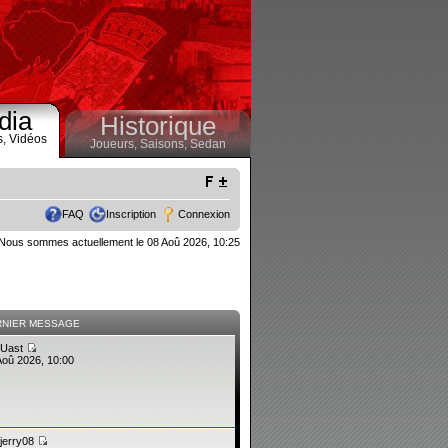
dia
Historique
s,
Vidéos
Joueurs,
Saisons,
Sedan
FAQ
Inscription
Connexion
Nous sommes actuellement le 08 Aoû 2026, 10:25
RNIER MESSAGE
Uast
Aoû 2026, 10:00
jerry08