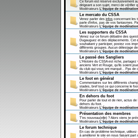
Ce forum est réservé exclusivement au
dirigeant a son sujet, merci de vérifier 
Modérateurs
L'équipe de modératio
Le mercato du CSSA
Venez parler des
infos
concernant les 
parle d'infos, pas de vos fantasmes. Pa
Modérateurs
L'équipe de modératio
Les supporters du CSSA
Venez sur ce forum débattre des questi
Dugauguez et des déplacements. Cet esp
souhaitant y participer, postez vos imp
différents groupes. Aucun délestage de
Modérateurs
L'équipe de modératio
Le passé des Sangliers
L'Histoire du CSSA est riche, partagez
anciens Vert et Rouge, qu'ils soient jou
du club qui vous ont marqué... Pas de 
Modérateurs
L'équipe de modératio
Le foot en général
Commentaires sur les différents champi
stades, bref tout ce qui concerne le fo
Modérateurs
L'équipe de modératio
En dehors du foot
Pour parler de tout et de rien, actus de
dehors du foot.
Modérateurs
L'équipe de modératio
Présentation des membres
T'es nouveau(elle) ? Alors viens te pré
Modérateurs
L'équipe de modératio
Le forum technique
En cas de problème technique, utilisez
à améliorer le site en nous faisant par