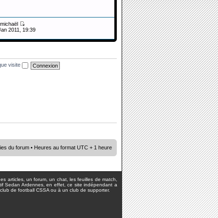
michaël
Jan 2011, 19:39
ue visite
ies du forum
• Heures au format UTC + 1 heure
s articles, un forum, un chat, les feuilles de match,
rtif Sedan Ardennes, en effet, ce site indépendant a
lub de football CSSA ou à un club de supporter.