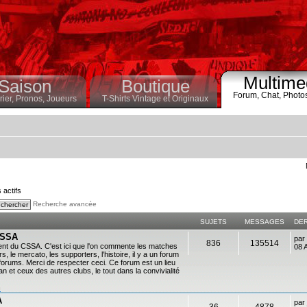
Multime
Saison
Boutique
Forum,
Chat,
Photo
ier,
Pronos,
Joueurs
T-Shirts Vintage et Originaux
s actifs
Recherche avancée
SUJETS
MESSAGES
DE
 CSSA
par
836
135514
ent du CSSA. C'est ici que l'on commente les matches
08 
s, le mercato, les supporters, l'histoire, il y a un forum
es forums. Merci de respecter ceci. Ce forum est un lieu
 et ceux des autres clubs, le tout dans la convivialité
n
A
par
36
4878