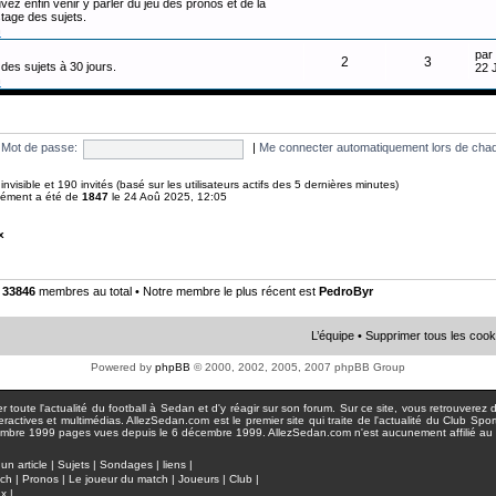
vez enfin venir y parler du jeu des pronos et de la
tage des sujets.
n
par
2
3
des sujets à 30 jours.
22 
n
Mot de passe:
|
Me connecter automatiquement lors de chaq
0 invisible et 190 invités (basé sur les utilisateurs actifs des 5 dernières minutes)
anément a été de
1847
le 24 Aoû 2025, 12:05
x
•
33846
membres au total • Notre membre le plus récent est
PedroByr
L’équipe
•
Supprimer tous les cook
Powered by
phpBB
© 2000, 2002, 2005, 2007 phpBB Group
toute l'actualité du football à Sedan et d'y réagir sur son forum. Sur ce site, vous retrouverez de
actives et multimédias. AllezSedan.com est le premier site qui traite de l'actualité du Club Spo
pages vues depuis le 6 décembre 1999. AllezSedan.com n'est aucunement affilié au c
un article
|
Sujets
|
Sondages
|
liens
|
tch
|
Pronos
|
Le joueur du match
|
Joueurs
|
Club
|
ux
|