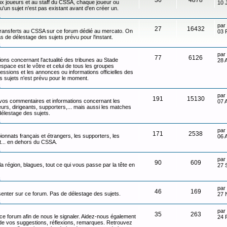
x joueurs et au staff du CSSA, chaque joueur ou
10 
qu'un sujet n'est pas existant avant d'en créer un.
n
par
27
16432
transferts au CSSA sur ce forum dédié au mercato. On
03 
s de délestage des sujets prévu pour l'instant.
n
par
77
6126
ons concernant l'actualité des tribunes au Stade
28 
ace est le vôtre et celui de tous les groupes
ressions et les annonces ou informations officielles des
s sujets n'est prévu pour le moment.
n
par
191
15130
 vos commentaires et informations concernant les
07 
eurs, dirigeants, supporters,... mais aussi les matches
délestage des sujets.
n
par
171
2538
onnats français et étrangers, les supporters, les
06 
ot... en dehors du CSSA.
n
par
90
609
 la région, blagues, tout ce qui vous passe par la tête en
27 
n
par
46
169
senter sur ce forum. Pas de délestage des sujets.
27 
n
par
35
263
 ce forum afin de nous le signaler. Aidez-nous également
24 
t de vos suggestions, réflexions, remarques. Retrouvez