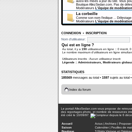
aussi les mises à jour du site. Vous pou
Boutique AllezSedan.com. Pas de déles
Modérateurs
L'équipe de modératio
La corbeille
Comme son nom l'indique ... Délestage 
Modérateurs
L'équipe de modératio
CONNEXION
•
INSCRIPTION
Nom d’utilisateur:
Qui est en ligne ?
Au total, il y a
190
utilisateurs en ligne :: 0 inscrit, 
Le nombre maximum d’utilisateurs en ligne simult
Utilisateurs inscrits : Aucun utilisateur inscrit
Légende ::
Administrateurs
,
Modérateurs globau
STATISTIQUES
185569
messages au total •
1597
sujets au total 
Index du forum
Le portail AllezSedan.com vous propose de retrouver 
des reportages photo, et nombre de ressources inter
été créé le 10/09/97.
Accueil
Actus
|
Archives
|
Proposer 
Saison
Calendrier
|
Feuilles de ma
Boutique
T-Shirts Vintage et Origina