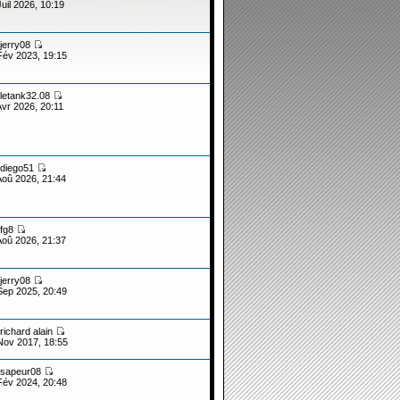
Juil 2026, 10:19
jerry08
Fév 2023, 19:15
letank32.08
Avr 2026, 20:11
diego51
Aoû 2026, 21:44
fg8
Aoû 2026, 21:37
jerry08
Sep 2025, 20:49
richard alain
Nov 2017, 18:55
sapeur08
Fév 2024, 20:48