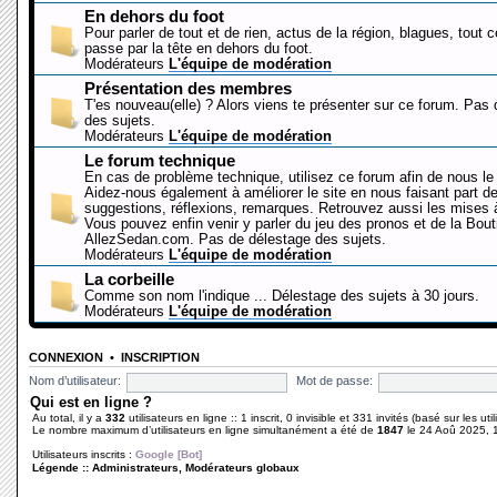
En dehors du foot
Pour parler de tout et de rien, actus de la région, blagues, tout 
passe par la tête en dehors du foot.
Modérateurs
L'équipe de modération
Présentation des membres
T'es nouveau(elle) ? Alors viens te présenter sur ce forum. Pas
des sujets.
Modérateurs
L'équipe de modération
Le forum technique
En cas de problème technique, utilisez ce forum afin de nous le 
Aidez-nous également à améliorer le site en nous faisant part d
suggestions, réflexions, remarques. Retrouvez aussi les mises à
Vous pouvez enfin venir y parler du jeu des pronos et de la Bout
AllezSedan.com. Pas de délestage des sujets.
Modérateurs
L'équipe de modération
La corbeille
Comme son nom l'indique ... Délestage des sujets à 30 jours.
Modérateurs
L'équipe de modération
CONNEXION
•
INSCRIPTION
Nom d’utilisateur:
Mot de passe:
Qui est en ligne ?
Au total, il y a
332
utilisateurs en ligne :: 1 inscrit, 0 invisible et 331 invités (basé sur les ut
Le nombre maximum d’utilisateurs en ligne simultanément a été de
1847
le 24 Aoû 2025, 
Utilisateurs inscrits :
Google [Bot]
Légende ::
Administrateurs
,
Modérateurs globaux