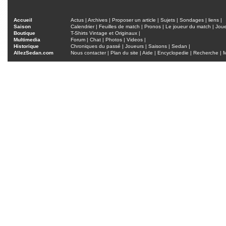
Accueil
Actus
|
Archives
|
Proposer un article
|
Sujets
|
Sondages
|
liens
|
Saison
Calendrier
|
Feuilles de match
|
Pronos
|
Le joueur du match
|
Jou
Boutique
T-Shirts Vintage et Originaux
|
Multimedia
Forum
|
Chat
|
Photos
|
Videos
|
Historique
Chroniques du passé
|
Joueurs
|
Saisons
|
Sedan
|
AllezSedan.com
Nous contacter
|
Plan du site
|
Aide
|
Encyclopedie
|
Recherche
|
M