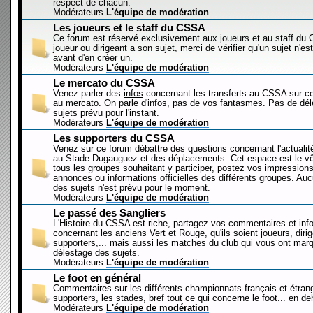
respect de chacun.
Modérateurs
L'équipe de modération
Les joueurs et le staff du CSSA
Ce forum est réservé exclusivement aux joueurs et au staff d
joueur ou dirigeant a son sujet, merci de vérifier qu'un sujet n'es
avant d'en créer un.
Modérateurs
L'équipe de modération
Le mercato du CSSA
Venez parler des
infos
concernant les transferts au CSSA sur c
au mercato. On parle d'infos, pas de vos fantasmes. Pas de dé
sujets prévu pour l'instant.
Modérateurs
L'équipe de modération
Les supporters du CSSA
Venez sur ce forum débattre des questions concernant l'actualit
au Stade Dugauguez et des déplacements. Cet espace est le vôt
tous les groupes souhaitant y participer, postez vos impressions
annonces ou informations officielles des différents groupes. Au
des sujets n'est prévu pour le moment.
Modérateurs
L'équipe de modération
Le passé des Sangliers
L'Histoire du CSSA est riche, partagez vos commentaires et inf
concernant les anciens Vert et Rouge, qu'ils soient joueurs, diri
supporters,... mais aussi les matches du club qui vous ont mar
délestage des sujets.
Modérateurs
L'équipe de modération
Le foot en général
Commentaires sur les différents championnats français et étrang
supporters, les stades, bref tout ce qui concerne le foot... en 
Modérateurs
L'équipe de modération