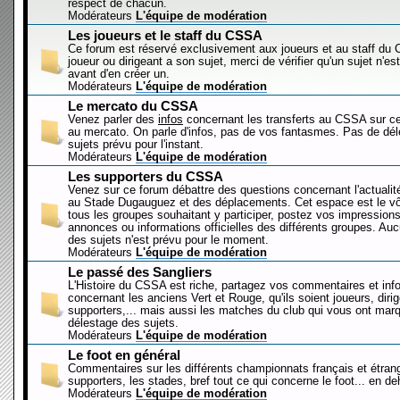
respect de chacun.
Modérateurs
L'équipe de modération
Les joueurs et le staff du CSSA
Ce forum est réservé exclusivement aux joueurs et au staff d
joueur ou dirigeant a son sujet, merci de vérifier qu'un sujet n'es
avant d'en créer un.
Modérateurs
L'équipe de modération
Le mercato du CSSA
Venez parler des
infos
concernant les transferts au CSSA sur c
au mercato. On parle d'infos, pas de vos fantasmes. Pas de dé
sujets prévu pour l'instant.
Modérateurs
L'équipe de modération
Les supporters du CSSA
Venez sur ce forum débattre des questions concernant l'actualit
au Stade Dugauguez et des déplacements. Cet espace est le vôt
tous les groupes souhaitant y participer, postez vos impressions
annonces ou informations officielles des différents groupes. Au
des sujets n'est prévu pour le moment.
Modérateurs
L'équipe de modération
Le passé des Sangliers
L'Histoire du CSSA est riche, partagez vos commentaires et inf
concernant les anciens Vert et Rouge, qu'ils soient joueurs, diri
supporters,... mais aussi les matches du club qui vous ont mar
délestage des sujets.
Modérateurs
L'équipe de modération
Le foot en général
Commentaires sur les différents championnats français et étrang
supporters, les stades, bref tout ce qui concerne le foot... en 
Modérateurs
L'équipe de modération