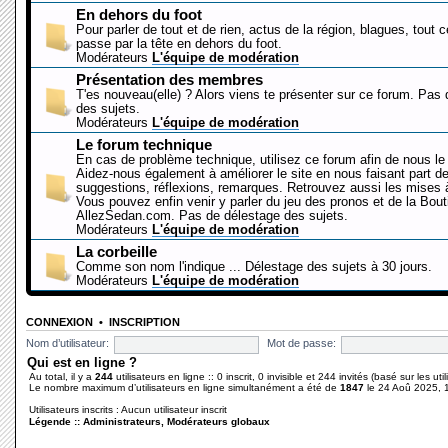
En dehors du foot
Pour parler de tout et de rien, actus de la région, blagues, tout 
passe par la tête en dehors du foot.
Modérateurs
L'équipe de modération
Présentation des membres
T'es nouveau(elle) ? Alors viens te présenter sur ce forum. Pas
des sujets.
Modérateurs
L'équipe de modération
Le forum technique
En cas de problème technique, utilisez ce forum afin de nous le 
Aidez-nous également à améliorer le site en nous faisant part d
suggestions, réflexions, remarques. Retrouvez aussi les mises à
Vous pouvez enfin venir y parler du jeu des pronos et de la Bout
AllezSedan.com. Pas de délestage des sujets.
Modérateurs
L'équipe de modération
La corbeille
Comme son nom l'indique ... Délestage des sujets à 30 jours.
Modérateurs
L'équipe de modération
CONNEXION
•
INSCRIPTION
Nom d’utilisateur:
Mot de passe:
Qui est en ligne ?
Au total, il y a
244
utilisateurs en ligne :: 0 inscrit, 0 invisible et 244 invités (basé sur les ut
Le nombre maximum d’utilisateurs en ligne simultanément a été de
1847
le 24 Aoû 2025, 
Utilisateurs inscrits : Aucun utilisateur inscrit
Légende ::
Administrateurs
,
Modérateurs globaux