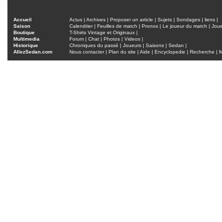
Accueil
Actus
|
Archives
|
Proposer un article
|
Sujets
|
Sondages
|
liens
|
Saison
Calendrier
|
Feuilles de match
|
Pronos
|
Le joueur du match
|
Jou
Boutique
T-Shirts Vintage et Originaux
|
Multimedia
Forum
|
Chat
|
Photos
|
Videos
|
Historique
Chroniques du passé
|
Joueurs
|
Saisons
|
Sedan
|
AllezSedan.com
Nous contacter
|
Plan du site
|
Aide
|
Encyclopedie
|
Recherche
|
M