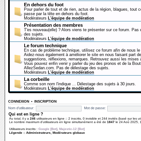
En dehors du foot
Pour parler de tout et de rien, actus de la région, blagues, tout 
passe par la tête en dehors du foot.
Modérateurs
L'équipe de modération
Présentation des membres
T'es nouveau(elle) ? Alors viens te présenter sur ce forum. Pas
des sujets.
Modérateurs
L'équipe de modération
Le forum technique
En cas de problème technique, utilisez ce forum afin de nous le 
Aidez-nous également à améliorer le site en nous faisant part d
suggestions, réflexions, remarques. Retrouvez aussi les mises à
Vous pouvez enfin venir y parler du jeu des pronos et de la Bout
AllezSedan.com. Pas de délestage des sujets.
Modérateurs
L'équipe de modération
La corbeille
Comme son nom l'indique ... Délestage des sujets à 30 jours.
Modérateurs
L'équipe de modération
CONNEXION
•
INSCRIPTION
Nom d’utilisateur:
Mot de passe:
Qui est en ligne ?
Au total, il y a
246
utilisateurs en ligne :: 2 inscrits, 0 invisible et 244 invités (basé sur les 
Le nombre maximum d’utilisateurs en ligne simultanément a été de
1847
le 24 Aoû 2025, 
Utilisateurs inscrits :
Google [Bot]
,
Majestic-12 [Bot]
Légende ::
Administrateurs
,
Modérateurs globaux