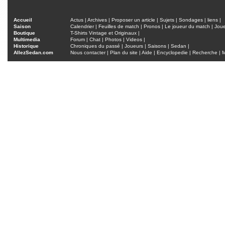
Accueil
Actus
|
Archives
|
Proposer un article
|
Sujets
|
Sondages
|
liens
|
Saison
Calendrier
|
Feuilles de match
|
Pronos
|
Le joueur du match
|
Jou
Boutique
T-Shirts Vintage et Originaux
|
Multimedia
Forum
|
Chat
|
Photos
|
Videos
|
Historique
Chroniques du passé
|
Joueurs
|
Saisons
|
Sedan
|
AllezSedan.com
Nous contacter
|
Plan du site
|
Aide
|
Encyclopedie
|
Recherche
|
M