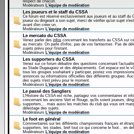
respect de chacun.
Modérateurs
L'équipe de modération
Les joueurs et le staff du CSSA
Ce forum est réservé exclusivement aux joueurs et au staff d
joueur ou dirigeant a son sujet, merci de vérifier qu'un sujet n'es
avant d'en créer un.
Modérateurs
L'équipe de modération
Le mercato du CSSA
Venez parler des
infos
concernant les transferts au CSSA sur c
au mercato. On parle d'infos, pas de vos fantasmes. Pas de dé
sujets prévu pour l'instant.
Modérateurs
L'équipe de modération
Les supporters du CSSA
Venez sur ce forum débattre des questions concernant l'actualit
au Stade Dugauguez et des déplacements. Cet espace est le vôt
tous les groupes souhaitant y participer, postez vos impressions
annonces ou informations officielles des différents groupes. Au
des sujets n'est prévu pour le moment.
Modérateurs
L'équipe de modération
Le passé des Sangliers
L'Histoire du CSSA est riche, partagez vos commentaires et inf
concernant les anciens Vert et Rouge, qu'ils soient joueurs, diri
supporters,... mais aussi les matches du club qui vous ont mar
délestage des sujets.
Modérateurs
L'équipe de modération
Le foot en général
Commentaires sur les différents championnats français et étrang
supporters, les stades, bref tout ce qui concerne le foot... en 
Modérateurs
L'équipe de modération