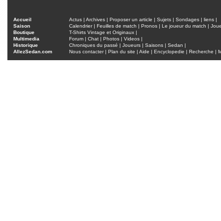
Accueil
Actus
|
Archives
|
Proposer un article
|
Sujets
|
Sondages
|
liens
|
Saison
Calendrier
|
Feuilles de match
|
Pronos
|
Le joueur du match
|
Jou
Boutique
T-Shirts Vintage et Originaux
|
Multimedia
Forum
|
Chat
|
Photos
|
Videos
|
Historique
Chroniques du passé
|
Joueurs
|
Saisons
|
Sedan
|
AllezSedan.com
Nous contacter
|
Plan du site
|
Aide
|
Encyclopedie
|
Recherche
|
M