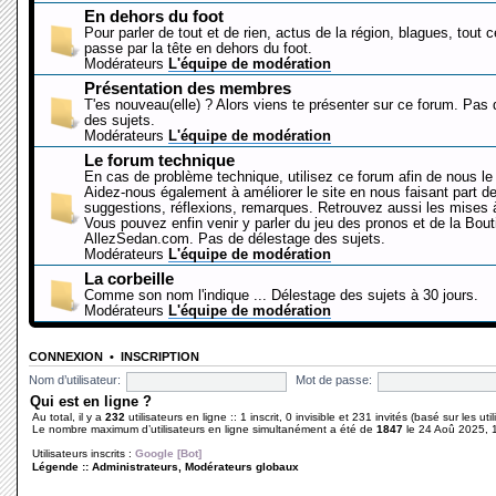
En dehors du foot
Pour parler de tout et de rien, actus de la région, blagues, tout 
passe par la tête en dehors du foot.
Modérateurs
L'équipe de modération
Présentation des membres
T'es nouveau(elle) ? Alors viens te présenter sur ce forum. Pas
des sujets.
Modérateurs
L'équipe de modération
Le forum technique
En cas de problème technique, utilisez ce forum afin de nous le 
Aidez-nous également à améliorer le site en nous faisant part d
suggestions, réflexions, remarques. Retrouvez aussi les mises à
Vous pouvez enfin venir y parler du jeu des pronos et de la Bout
AllezSedan.com. Pas de délestage des sujets.
Modérateurs
L'équipe de modération
La corbeille
Comme son nom l'indique ... Délestage des sujets à 30 jours.
Modérateurs
L'équipe de modération
CONNEXION
•
INSCRIPTION
Nom d’utilisateur:
Mot de passe:
Qui est en ligne ?
Au total, il y a
232
utilisateurs en ligne :: 1 inscrit, 0 invisible et 231 invités (basé sur les ut
Le nombre maximum d’utilisateurs en ligne simultanément a été de
1847
le 24 Aoû 2025, 
Utilisateurs inscrits :
Google [Bot]
Légende ::
Administrateurs
,
Modérateurs globaux