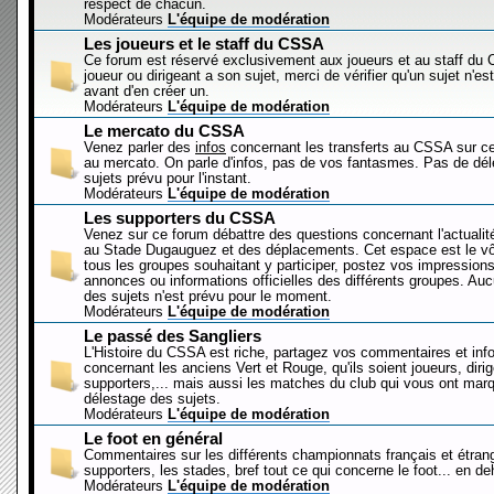
respect de chacun.
Modérateurs
L'équipe de modération
Les joueurs et le staff du CSSA
Ce forum est réservé exclusivement aux joueurs et au staff d
joueur ou dirigeant a son sujet, merci de vérifier qu'un sujet n'es
avant d'en créer un.
Modérateurs
L'équipe de modération
Le mercato du CSSA
Venez parler des
infos
concernant les transferts au CSSA sur c
au mercato. On parle d'infos, pas de vos fantasmes. Pas de dé
sujets prévu pour l'instant.
Modérateurs
L'équipe de modération
Les supporters du CSSA
Venez sur ce forum débattre des questions concernant l'actualit
au Stade Dugauguez et des déplacements. Cet espace est le vôt
tous les groupes souhaitant y participer, postez vos impressions
annonces ou informations officielles des différents groupes. Au
des sujets n'est prévu pour le moment.
Modérateurs
L'équipe de modération
Le passé des Sangliers
L'Histoire du CSSA est riche, partagez vos commentaires et inf
concernant les anciens Vert et Rouge, qu'ils soient joueurs, diri
supporters,... mais aussi les matches du club qui vous ont mar
délestage des sujets.
Modérateurs
L'équipe de modération
Le foot en général
Commentaires sur les différents championnats français et étrang
supporters, les stades, bref tout ce qui concerne le foot... en 
Modérateurs
L'équipe de modération