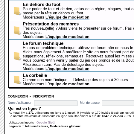
En dehors du foot
Pour parler de tout et de rien, actus de la région, blagues, tout 
passe par la tête en dehors du foot.
Modérateurs
L'équipe de modération
Présentation des membres
T'es nouveau(elle) ? Alors viens te présenter sur ce forum. Pas
des sujets.
Modérateurs
L'équipe de modération
Le forum technique
En cas de problème technique, utilisez ce forum afin de nous le 
Aidez-nous également à améliorer le site en nous faisant part d
suggestions, réflexions, remarques. Retrouvez aussi les mises à
Vous pouvez enfin venir y parler du jeu des pronos et de la Bout
AllezSedan.com. Pas de délestage des sujets.
Modérateurs
L'équipe de modération
La corbeille
Comme son nom l'indique ... Délestage des sujets à 30 jours.
Modérateurs
L'équipe de modération
CONNEXION
•
INSCRIPTION
Nom d’utilisateur:
Mot de passe:
Qui est en ligne ?
Au total, il y a
171
utilisateurs en ligne :: 1 inscrit, 0 invisible et 170 invités (basé sur les ut
Le nombre maximum d’utilisateurs en ligne simultanément a été de
1847
le 24 Aoû 2025, 
Utilisateurs inscrits :
Google [Bot]
Légende ::
Administrateurs
,
Modérateurs globaux