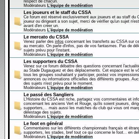
respect de chacun.
Modérateurs
L'équipe de modération
Les joueurs et le staff du CSSA
Ce forum est réservé exclusivement aux joueurs et au staff d
joueur ou dirigeant a son sujet, merci de vérifier qu'un sujet n'es
avant d'en créer un.
Modérateurs
L'équipe de modération
Le mercato du CSSA
Venez parler des
infos
concernant les transferts au CSSA sur c
au mercato. On parle d'infos, pas de vos fantasmes. Pas de dé
sujets prévu pour l'instant.
Modérateurs
L'équipe de modération
Les supporters du CSSA
Venez sur ce forum débattre des questions concernant l'actualit
au Stade Dugauguez et des déplacements. Cet espace est le vôt
tous les groupes souhaitant y participer, postez vos impressions
annonces ou informations officielles des différents groupes. Au
des sujets n'est prévu pour le moment.
Modérateurs
L'équipe de modération
Le passé des Sangliers
L'Histoire du CSSA est riche, partagez vos commentaires et inf
concernant les anciens Vert et Rouge, qu'ils soient joueurs, diri
supporters,... mais aussi les matches du club qui vous ont mar
délestage des sujets.
Modérateurs
L'équipe de modération
Le foot en général
Commentaires sur les différents championnats français et étrang
supporters, les stades, bref tout ce qui concerne le foot... en 
Modérateurs
L'équipe de modération