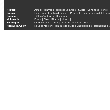
Accueil
Actus
|
Archives
|
Proposer un article
|
Sujets
|
Sondages
|
liens
|
Saison
Calendrier
|
Feuilles de match
|
Pronos
|
Le joueur du match
|
Jou
Boutique
T-Shirts Vintage et Originaux
|
Multimedia
Forum
|
Chat
|
Photos
|
Videos
|
Historique
Chroniques du passé
|
Joueurs
|
Saisons
|
Sedan
|
AllezSedan.com
Nous contacter
|
Plan du site
|
Aide
|
Encyclopedie
|
Recherche
|
M