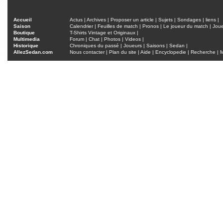
Accueil
Actus
|
Archives
|
Proposer un article
|
Sujets
|
Sondages
|
liens
|
Saison
Calendrier
|
Feuilles de match
|
Pronos
|
Le joueur du match
|
Jou
Boutique
T-Shirts Vintage et Originaux
|
Multimedia
Forum
|
Chat
|
Photos
|
Videos
|
Historique
Chroniques du passé
|
Joueurs
|
Saisons
|
Sedan
|
AllezSedan.com
Nous contacter
|
Plan du site
|
Aide
|
Encyclopedie
|
Recherche
|
M