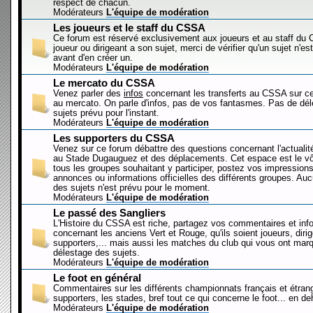
respect de chacun.
Modérateurs
L'équipe de modération
Les joueurs et le staff du CSSA
Ce forum est réservé exclusivement aux joueurs et au staff d
joueur ou dirigeant a son sujet, merci de vérifier qu'un sujet n'es
avant d'en créer un.
Modérateurs
L'équipe de modération
Le mercato du CSSA
Venez parler des
infos
concernant les transferts au CSSA sur c
au mercato. On parle d'infos, pas de vos fantasmes. Pas de dé
sujets prévu pour l'instant.
Modérateurs
L'équipe de modération
Les supporters du CSSA
Venez sur ce forum débattre des questions concernant l'actualit
au Stade Dugauguez et des déplacements. Cet espace est le vôt
tous les groupes souhaitant y participer, postez vos impressions
annonces ou informations officielles des différents groupes. Au
des sujets n'est prévu pour le moment.
Modérateurs
L'équipe de modération
Le passé des Sangliers
L'Histoire du CSSA est riche, partagez vos commentaires et inf
concernant les anciens Vert et Rouge, qu'ils soient joueurs, diri
supporters,... mais aussi les matches du club qui vous ont mar
délestage des sujets.
Modérateurs
L'équipe de modération
Le foot en général
Commentaires sur les différents championnats français et étrang
supporters, les stades, bref tout ce qui concerne le foot... en 
Modérateurs
L'équipe de modération