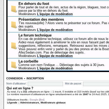
En dehors du foot
Pour parler de tout et de rien, actus de la région, blagues, tout 
passe par la tête en dehors du foot.
Modérateurs
L'équipe de modération
Présentation des membres
T'es nouveau(elle) ? Alors viens te présenter sur ce forum. Pas
des sujets.
Modérateurs
L'équipe de modération
Le forum technique
En cas de problème technique, utilisez ce forum afin de nous le 
Aidez-nous également à améliorer le site en nous faisant part d
suggestions, réflexions, remarques. Retrouvez aussi les mises à
Vous pouvez enfin venir y parler du jeu des pronos et de la Bout
AllezSedan.com. Pas de délestage des sujets.
Modérateurs
L'équipe de modération
La corbeille
Comme son nom l'indique ... Délestage des sujets à 30 jours.
Modérateurs
L'équipe de modération
CONNEXION
•
INSCRIPTION
Nom d’utilisateur:
Mot de passe:
Qui est en ligne ?
Au total, il y a
311
utilisateurs en ligne :: 1 inscrit, 0 invisible et 310 invités (basé sur les ut
Le nombre maximum d’utilisateurs en ligne simultanément a été de
1847
le 24 Aoû 2025, 
Utilisateurs inscrits :
Google [Bot]
Légende ::
Administrateurs
,
Modérateurs globaux