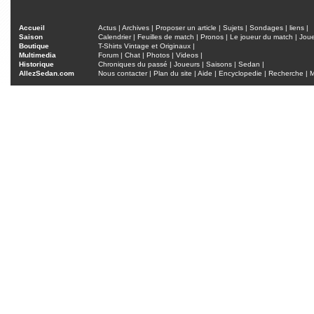
Accueil
Actus
|
Archives
|
Proposer un article
|
Sujets
|
Sondages
|
liens
|
Saison
Calendrier
|
Feuilles de match
|
Pronos
|
Le joueur du match
|
Jou
Boutique
T-Shirts Vintage et Originaux
|
Multimedia
Forum
|
Chat
|
Photos
|
Videos
|
Historique
Chroniques du passé
|
Joueurs
|
Saisons
|
Sedan
|
AllezSedan.com
Nous contacter
|
Plan du site
|
Aide
|
Encyclopedie
|
Recherche
|
M