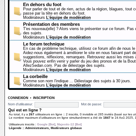
En dehors du foot
Pour parler de tout et de rien, actus de la région, blagues, tout 
passe par la tête en dehors du foot.
Modérateurs
L'équipe de modération
Présentation des membres
T'es nouveau(elle) ? Alors viens te présenter sur ce forum. Pas
des sujets.
Modérateurs
L'équipe de modération
Le forum technique
En cas de problème technique, utilisez ce forum afin de nous le 
Aidez-nous également à améliorer le site en nous faisant part d
suggestions, réflexions, remarques. Retrouvez aussi les mises à
Vous pouvez enfin venir y parler du jeu des pronos et de la Bout
AllezSedan.com. Pas de délestage des sujets.
Modérateurs
L'équipe de modération
La corbeille
Comme son nom l'indique ... Délestage des sujets à 30 jours.
Modérateurs
L'équipe de modération
CONNEXION
•
INSCRIPTION
Nom d’utilisateur:
Mot de passe:
Qui est en ligne ?
Au total, il y a
267
utilisateurs en ligne :: 2 inscrits, 0 invisible et 265 invités (basé sur les 
Le nombre maximum d’utilisateurs en ligne simultanément a été de
1847
le 24 Aoû 2025, 
Utilisateurs inscrits :
Google [Bot]
,
Majestic-12 [Bot]
Légende ::
Administrateurs
,
Modérateurs globaux