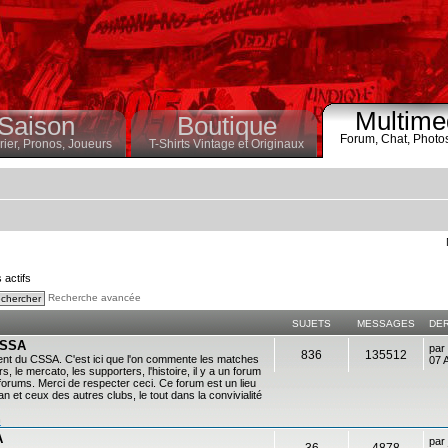
Multime
Saison
Boutique
Forum,
Chat,
Photo
ier,
Pronos,
Joueurs
T-Shirts Vintage et Originaux
s actifs
Recherche avancée
SUJETS
MESSAGES
DE
 CSSA
par
836
135512
ent du CSSA. C'est ici que l'on commente les matches
07 
s, le mercato, les supporters, l'histoire, il y a un forum
es forums. Merci de respecter ceci. Ce forum est un lieu
 et ceux des autres clubs, le tout dans la convivialité
n
A
par
36
4878