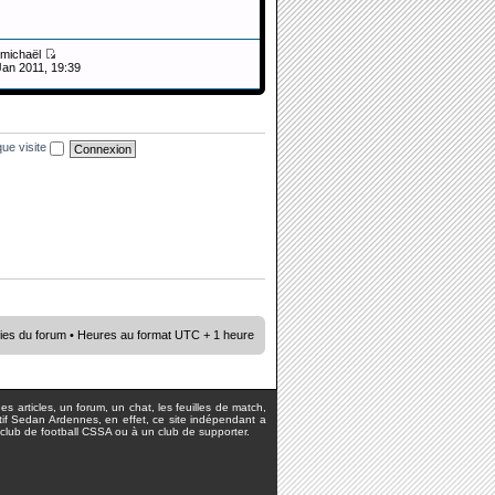
michaël
Jan 2011, 19:39
ue visite
ies du forum
• Heures au format UTC + 1 heure
s articles, un forum, un chat, les feuilles de match,
rtif Sedan Ardennes, en effet, ce site indépendant a
lub de football CSSA ou à un club de supporter.