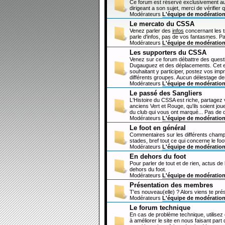
Ce forum est réservé exclusivement au
dirigeant a son sujet, merci de vérifier 
Modérateurs
L'équipe de modératio
Le mercato du CSSA
Venez parler des
infos
concernant les 
parle d'infos, pas de vos fantasmes. Pa
Modérateurs
L'équipe de modératio
Les supporters du CSSA
Venez sur ce forum débattre des questi
Dugauguez et des déplacements. Cet esp
souhaitant y participer, postez vos imp
différents groupes. Aucun délestage de
Modérateurs
L'équipe de modératio
Le passé des Sangliers
L'Histoire du CSSA est riche, partagez
anciens Vert et Rouge, qu'ils soient jou
du club qui vous ont marqué... Pas de 
Modérateurs
L'équipe de modératio
Le foot en général
Commentaires sur les différents champi
stades, bref tout ce qui concerne le fo
Modérateurs
L'équipe de modératio
En dehors du foot
Pour parler de tout et de rien, actus de
dehors du foot.
Modérateurs
L'équipe de modératio
Présentation des membres
T'es nouveau(elle) ? Alors viens te pré
Modérateurs
L'équipe de modératio
Le forum technique
En cas de problème technique, utilisez
à améliorer le site en nous faisant par