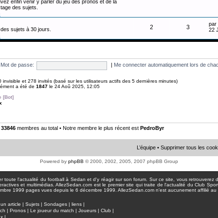
vez enfin venir y parler du jeu des pronos et de la
tage des sujets.
n
par
2
3
des sujets à 30 jours.
22 
n
Mot de passe:
|
Me connecter automatiquement lors de chaq
 0 invisible et 278 invités (basé sur les utilisateurs actifs des 5 dernières minutes)
anément a été de
1847
le 24 Aoû 2025, 12:05
 [Bot]
x
•
33846
membres au total • Notre membre le plus récent est
PedroByr
L’équipe
•
Supprimer tous les cook
Powered by
phpBB
© 2000, 2002, 2005, 2007 phpBB Group
toute l'actualité du football à Sedan et d'y réagir sur son forum. Sur ce site, vous retrouverez de
actives et multimédias. AllezSedan.com est le premier site qui traite de l'actualité du Club Spo
pages vues depuis le 6 décembre 1999. AllezSedan.com n'est aucunement affilié au c
un article
|
Sujets
|
Sondages
|
liens
|
tch
|
Pronos
|
Le joueur du match
|
Joueurs
|
Club
|
ux
|