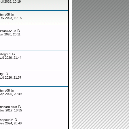
Juil 2026, 10:19
jerry08
Fév 2023, 19:15
letank32.08
Avr 2026, 20:11
diego51
Aoû 2026, 21:44
fg8
Aoû 2026, 21:37
jerry08
Sep 2025, 20:49
richard alain
Nov 2017, 18:55
sapeur08
Fév 2024, 20:48