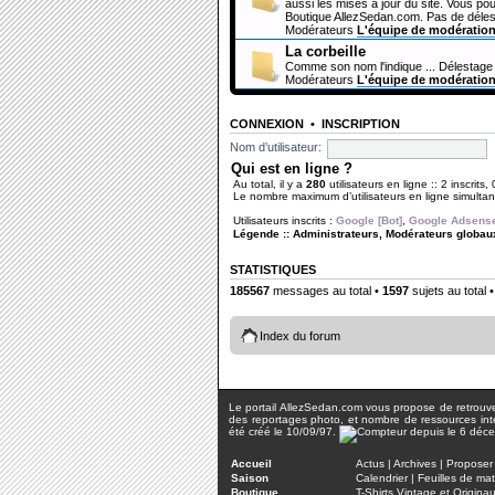
aussi les mises à jour du site. Vous pou
Boutique AllezSedan.com. Pas de déles
Modérateurs
L'équipe de modératio
La corbeille
Comme son nom l'indique ... Délestage 
Modérateurs
L'équipe de modératio
CONNEXION
•
INSCRIPTION
Nom d’utilisateur:
Qui est en ligne ?
Au total, il y a
280
utilisateurs en ligne :: 2 inscrits,
Le nombre maximum d’utilisateurs en ligne simult
Utilisateurs inscrits :
Google [Bot]
,
Google Adsense
Légende ::
Administrateurs
,
Modérateurs globau
STATISTIQUES
185567
messages au total •
1597
sujets au total 
Index du forum
Le portail AllezSedan.com vous propose de retrouver 
des reportages photo, et nombre de ressources inter
été créé le 10/09/97.
Accueil
Actus
|
Archives
|
Proposer 
Saison
Calendrier
|
Feuilles de ma
Boutique
T-Shirts Vintage et Origina