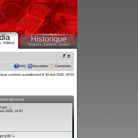
dia
Historique
s,
Vidéos
Joueurs,
Saisons,
Sedan
FAQ
Inscription
Connexion
Nous sommes actuellement le 08 Aoû 2026, 08:03
RNIER MESSAGE
Uast
Aoû 2026, 18:47
jerry08