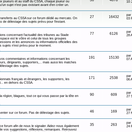
x joueurs et au staff du CSSA, chaque joueur ou
10 
qu'un sujet n'est pas existant avant d'en créer un.
n
par
27
16432
transferts au CSSA sur ce forum dédié au mercato. On
03 
s de délestage des sujets prévu pour l'instant.
n
par
77
6126
ons concernant l'actualité des tribunes au Stade
28 
ace est le vôtre et celui de tous les groupes
ressions et les annonces ou informations officielles des
s sujets n'est prévu pour le moment.
n
par
191
15130
 vos commentaires et informations concernant les
07 
eurs, dirigeants, supporters,... mais aussi les matches
délestage des sujets.
n
par
171
2538
onnats français et étrangers, les supporters, les
06 
ot... en dehors du CSSA.
n
par
90
609
 la région, blagues, tout ce qui vous passe par la tête en
27 
n
par
46
169
senter sur ce forum. Pas de délestage des sujets.
27 
n
par
35
263
 ce forum afin de nous le signaler. Aidez-nous également
24 
t de vos suggestions, réflexions, remarques. Retrouvez