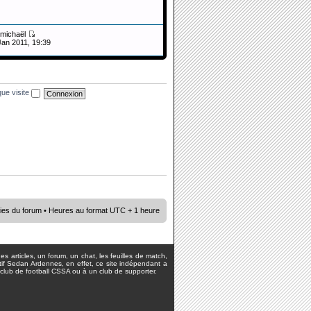
michaël
Jan 2011, 19:39
ue visite
ies du forum
• Heures au format UTC + 1 heure
s articles, un forum, un chat, les feuilles de match,
rtif Sedan Ardennes, en effet, ce site indépendant a
lub de football CSSA ou à un club de supporter.