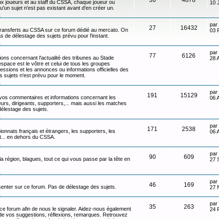
x joueurs et au staff du CSSA, chaque joueur ou
10 
qu'un sujet n'est pas existant avant d'en créer un.
n
par
27
16432
transferts au CSSA sur ce forum dédié au mercato. On
03 
s de délestage des sujets prévu pour l'instant.
n
par
77
6126
ons concernant l'actualité des tribunes au Stade
28 
ace est le vôtre et celui de tous les groupes
ressions et les annonces ou informations officielles des
s sujets n'est prévu pour le moment.
n
par
191
15129
 vos commentaires et informations concernant les
06 
eurs, dirigeants, supporters,... mais aussi les matches
délestage des sujets.
n
par
171
2538
onnats français et étrangers, les supporters, les
06 
ot... en dehors du CSSA.
n
par
90
609
 la région, blagues, tout ce qui vous passe par la tête en
27 
n
par
46
169
senter sur ce forum. Pas de délestage des sujets.
27 
n
par
35
263
 ce forum afin de nous le signaler. Aidez-nous également
24 
t de vos suggestions, réflexions, remarques. Retrouvez