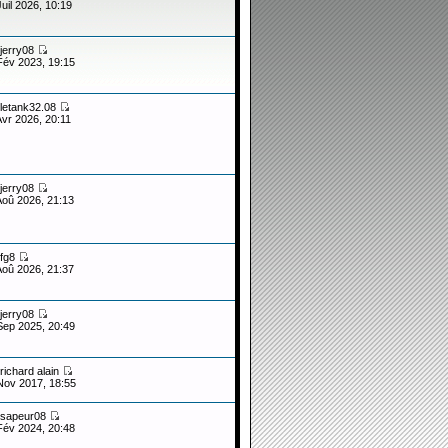
Juil 2026, 10:19
jerry08
Fév 2023, 19:15
letank32.08
Avr 2026, 20:11
jerry08
Aoû 2026, 21:13
fg8
Aoû 2026, 21:37
jerry08
Sep 2025, 20:49
richard alain
Nov 2017, 18:55
sapeur08
Fév 2024, 20:48