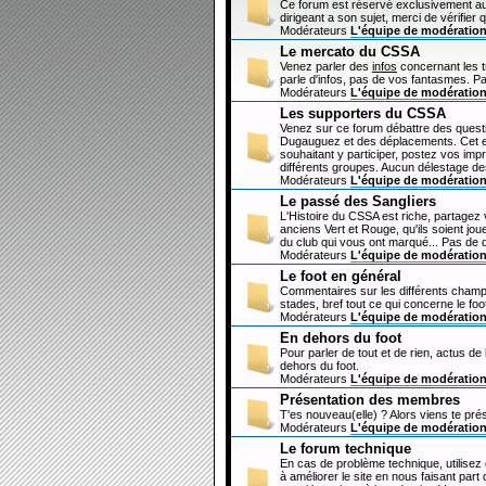
Ce forum est réservé exclusivement au
dirigeant a son sujet, merci de vérifier 
Modérateurs
L'équipe de modératio
Le mercato du CSSA
Venez parler des
infos
concernant les 
parle d'infos, pas de vos fantasmes. Pa
Modérateurs
L'équipe de modératio
Les supporters du CSSA
Venez sur ce forum débattre des questi
Dugauguez et des déplacements. Cet esp
souhaitant y participer, postez vos imp
différents groupes. Aucun délestage de
Modérateurs
L'équipe de modératio
Le passé des Sangliers
L'Histoire du CSSA est riche, partagez
anciens Vert et Rouge, qu'ils soient jou
du club qui vous ont marqué... Pas de 
Modérateurs
L'équipe de modératio
Le foot en général
Commentaires sur les différents champi
stades, bref tout ce qui concerne le fo
Modérateurs
L'équipe de modératio
En dehors du foot
Pour parler de tout et de rien, actus de
dehors du foot.
Modérateurs
L'équipe de modératio
Présentation des membres
T'es nouveau(elle) ? Alors viens te pré
Modérateurs
L'équipe de modératio
Le forum technique
En cas de problème technique, utilisez
à améliorer le site en nous faisant par