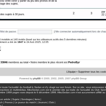
vez enfin venir y parler du jeu des pronos et de la
tage des sujets.
n
par
2
3
des sujets à 30 jours.
22 
n
Mot de passe:
|
Me connecter automatiquement lors de chaq
 0 invisible et 140 invités (basé sur les utilisateurs actifs des 5 dernières minutes)
anément a été de
1847
le 24 Aoû 2025, 12:05
]
x
•
33846
membres au total • Notre membre le plus récent est
PedroByr
L’équipe
•
Supprimer tous les cook
Powered by
phpBB
© 2000, 2002, 2005, 2007 phpBB Group
toute l'actualité du football à Sedan et d'y réagir sur son forum. Sur ce site, vous retrouverez de
actives et multimédias. AllezSedan.com est le premier site qui traite de l'actualité du Club Spo
pages vues depuis le 6 décembre 1999. AllezSedan.com n'est aucunement affilié au c
un article
|
Sujets
|
Sondages
|
liens
|
tch
|
Pronos
|
Le joueur du match
|
Joueurs
|
Club
|
ux
|