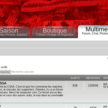
Multime
Saison
Boutique
Forum,
Chat,
Photo
ier,
Pronos,
Joueurs
T-Shirts Vintage et Originaux
s actifs
Recherche avancée
SUJETS
MESSAGES
DE
 CSSA
par
836
135508
ent du CSSA. C'est ici que l'on commente les matches
07 
s, le mercato, les supporters, l'histoire, il y a un forum
es forums. Merci de respecter ceci. Ce forum est un lieu
 et ceux des autres clubs, le tout dans la convivialité
n
A
par
36
4878