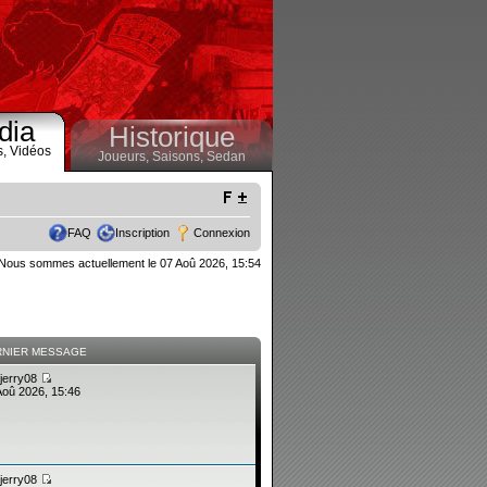
dia
Historique
s,
Vidéos
Joueurs,
Saisons,
Sedan
FAQ
Inscription
Connexion
Nous sommes actuellement le 07 Aoû 2026, 15:54
RNIER MESSAGE
jerry08
Aoû 2026, 15:46
jerry08