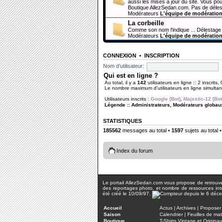
aussi les mises à jour du site. Vous pou
Boutique AllezSedan.com. Pas de déles
Modérateurs
L'équipe de modératio
La corbeille
Comme son nom l'indique ... Délestage 
Modérateurs
L'équipe de modératio
CONNEXION
•
INSCRIPTION
Nom d’utilisateur:
Qui est en ligne ?
Au total, il y a
142
utilisateurs en ligne :: 2 inscrits,
Le nombre maximum d’utilisateurs en ligne simult
Utilisateurs inscrits :
Google [Bot]
,
Majestic-12 [Bot
Légende ::
Administrateurs
,
Modérateurs globau
STATISTIQUES
185562
messages au total •
1597
sujets au total 
Index du forum
Le portail AllezSedan.com vous propose de retrouver 
des reportages photo, et nombre de ressources inter
été créé le 10/09/97.
Accueil
Actus
|
Archives
|
Proposer 
Saison
Calendrier
|
Feuilles de ma
Boutique
T-Shirts Vintage et Origina