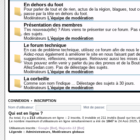
En dehors du foot
Pour parler de tout et de rien, actus de la région, blagues, tout 
passe par la tête en dehors du foot.
Modérateurs
L'équipe de modération
Présentation des membres
T'es nouveau(elle) ? Alors viens te présenter sur ce forum. Pas
des sujets.
Modérateurs
L'équipe de modération
Le forum technique
En cas de problème technique, utilisez ce forum afin de nous le 
Aidez-nous également à améliorer le site en nous faisant part d
suggestions, réflexions, remarques. Retrouvez aussi les mises à
Vous pouvez enfin venir y parler du jeu des pronos et de la Bout
AllezSedan.com. Pas de délestage des sujets.
Modérateurs
L'équipe de modération
La corbeille
Comme son nom l'indique ... Délestage des sujets à 30 jours.
Modérateurs
L'équipe de modération
CONNEXION
•
INSCRIPTION
Nom d’utilisateur:
Mot de passe:
Qui est en ligne ?
Au total, il y a
213
utilisateurs en ligne :: 2 inscrits, 0 invisible et 211 invités (basé sur les u
Le nombre maximum d’utilisateurs en ligne simultanément a été de
1847
le 24 Aoû 2025, 
Utilisateurs inscrits :
Google [Bot]
,
Majestic-12 [Bot]
Légende ::
Administrateurs
,
Modérateurs globaux