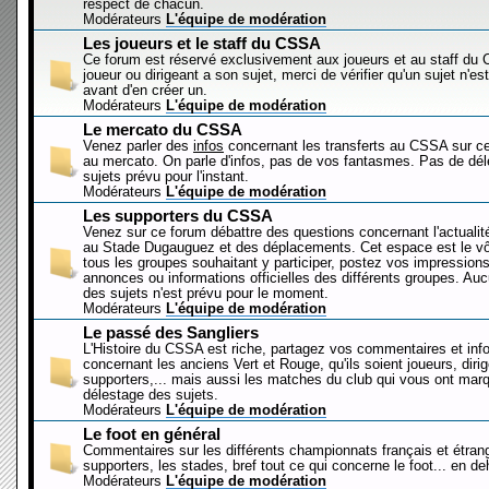
respect de chacun.
Modérateurs
L'équipe de modération
Les joueurs et le staff du CSSA
Ce forum est réservé exclusivement aux joueurs et au staff d
joueur ou dirigeant a son sujet, merci de vérifier qu'un sujet n'es
avant d'en créer un.
Modérateurs
L'équipe de modération
Le mercato du CSSA
Venez parler des
infos
concernant les transferts au CSSA sur c
au mercato. On parle d'infos, pas de vos fantasmes. Pas de dé
sujets prévu pour l'instant.
Modérateurs
L'équipe de modération
Les supporters du CSSA
Venez sur ce forum débattre des questions concernant l'actualit
au Stade Dugauguez et des déplacements. Cet espace est le vôt
tous les groupes souhaitant y participer, postez vos impressions
annonces ou informations officielles des différents groupes. Au
des sujets n'est prévu pour le moment.
Modérateurs
L'équipe de modération
Le passé des Sangliers
L'Histoire du CSSA est riche, partagez vos commentaires et inf
concernant les anciens Vert et Rouge, qu'ils soient joueurs, diri
supporters,... mais aussi les matches du club qui vous ont mar
délestage des sujets.
Modérateurs
L'équipe de modération
Le foot en général
Commentaires sur les différents championnats français et étrang
supporters, les stades, bref tout ce qui concerne le foot... en 
Modérateurs
L'équipe de modération