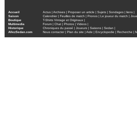
Accueil
Actus
|
Archives
|
Proposer un article
|
Sujets
|
Sondages
|
liens
|
Saison
Calendrier
|
Feuilles de match
|
Pronos
|
Le joueur du match
|
Jou
Boutique
T-Shirts Vintage et Originaux
|
Multimedia
Forum
|
Chat
|
Photos
|
Videos
|
Historique
Chroniques du passé
|
Joueurs
|
Saisons
|
Sedan
|
AllezSedan.com
Nous contacter
|
Plan du site
|
Aide
|
Encyclopedie
|
Recherche
|
M