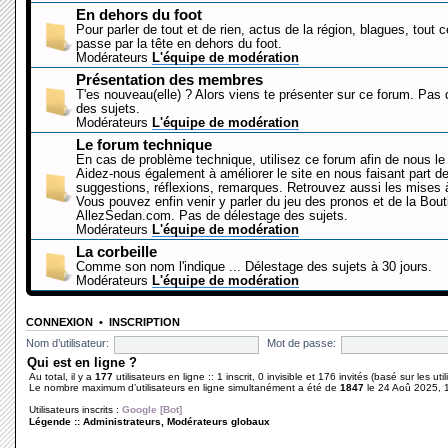
En dehors du foot
Pour parler de tout et de rien, actus de la région, blagues, tout 
passe par la tête en dehors du foot.
Modérateurs
L'équipe de modération
Présentation des membres
T'es nouveau(elle) ? Alors viens te présenter sur ce forum. Pas
des sujets.
Modérateurs
L'équipe de modération
Le forum technique
En cas de problème technique, utilisez ce forum afin de nous le 
Aidez-nous également à améliorer le site en nous faisant part d
suggestions, réflexions, remarques. Retrouvez aussi les mises à
Vous pouvez enfin venir y parler du jeu des pronos et de la Bout
AllezSedan.com. Pas de délestage des sujets.
Modérateurs
L'équipe de modération
La corbeille
Comme son nom l'indique ... Délestage des sujets à 30 jours.
Modérateurs
L'équipe de modération
CONNEXION
•
INSCRIPTION
Nom d’utilisateur:
Mot de passe:
Qui est en ligne ?
Au total, il y a
177
utilisateurs en ligne :: 1 inscrit, 0 invisible et 176 invités (basé sur les ut
Le nombre maximum d’utilisateurs en ligne simultanément a été de
1847
le 24 Aoû 2025, 
Utilisateurs inscrits :
Google [Bot]
Légende ::
Administrateurs
,
Modérateurs globaux