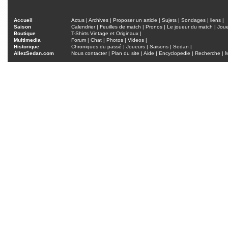
Accueil
Actus
|
Archives
|
Proposer un article
|
Sujets
|
Sondages
|
liens
|
Saison
Calendrier
|
Feuilles de match
|
Pronos
|
Le joueur du match
|
Jou
Boutique
T-Shirts Vintage et Originaux
|
Multimedia
Forum
|
Chat
|
Photos
|
Videos
|
Historique
Chroniques du passé
|
Joueurs
|
Saisons
|
Sedan
|
AllezSedan.com
Nous contacter
|
Plan du site
|
Aide
|
Encyclopedie
|
Recherche
|
M