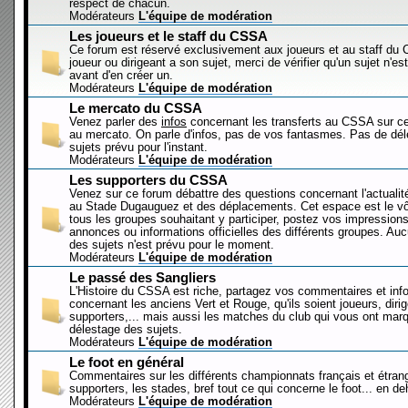
respect de chacun.
Modérateurs
L'équipe de modération
Les joueurs et le staff du CSSA
Ce forum est réservé exclusivement aux joueurs et au staff d
joueur ou dirigeant a son sujet, merci de vérifier qu'un sujet n'es
avant d'en créer un.
Modérateurs
L'équipe de modération
Le mercato du CSSA
Venez parler des
infos
concernant les transferts au CSSA sur c
au mercato. On parle d'infos, pas de vos fantasmes. Pas de dé
sujets prévu pour l'instant.
Modérateurs
L'équipe de modération
Les supporters du CSSA
Venez sur ce forum débattre des questions concernant l'actualit
au Stade Dugauguez et des déplacements. Cet espace est le vôt
tous les groupes souhaitant y participer, postez vos impressions
annonces ou informations officielles des différents groupes. Au
des sujets n'est prévu pour le moment.
Modérateurs
L'équipe de modération
Le passé des Sangliers
L'Histoire du CSSA est riche, partagez vos commentaires et inf
concernant les anciens Vert et Rouge, qu'ils soient joueurs, diri
supporters,... mais aussi les matches du club qui vous ont mar
délestage des sujets.
Modérateurs
L'équipe de modération
Le foot en général
Commentaires sur les différents championnats français et étrang
supporters, les stades, bref tout ce qui concerne le foot... en 
Modérateurs
L'équipe de modération