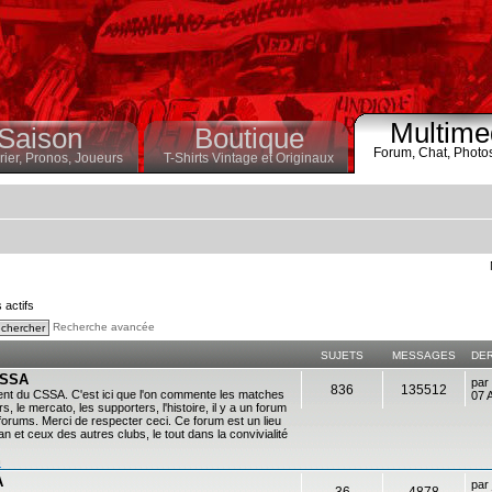
Multime
Saison
Boutique
Forum,
Chat,
Photo
ier,
Pronos,
Joueurs
T-Shirts Vintage et Originaux
s actifs
Recherche avancée
SUJETS
MESSAGES
DE
 CSSA
par
836
135512
ent du CSSA. C'est ici que l'on commente les matches
07 
s, le mercato, les supporters, l'histoire, il y a un forum
es forums. Merci de respecter ceci. Ce forum est un lieu
 et ceux des autres clubs, le tout dans la convivialité
n
A
par
36
4878