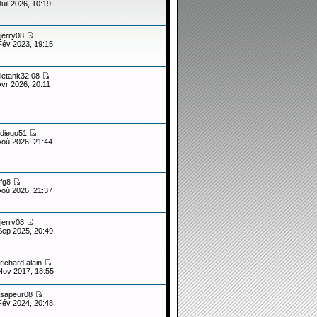
Juil 2026, 10:19
jerry08
Fév 2023, 19:15
letank32.08
Avr 2026, 20:11
diego51
Aoû 2026, 21:44
fg8
Aoû 2026, 21:37
jerry08
Sep 2025, 20:49
richard alain
Nov 2017, 18:55
sapeur08
Fév 2024, 20:48