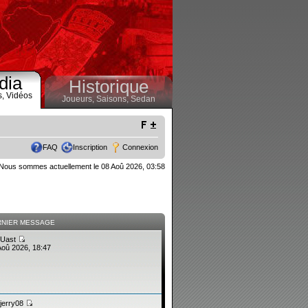
dia
Historique
s,
Vidéos
Joueurs,
Saisons,
Sedan
FAQ
Inscription
Connexion
Nous sommes actuellement le 08 Aoû 2026, 03:58
RNIER MESSAGE
Uast
Aoû 2026, 18:47
jerry08