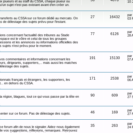
x joueurs et au staff du CSSA, chaque joueur ou
10 
qu'un sujet n'est pas existant avant d'en créer un.
n
par
27
16432
transferts au CSSA sur ce forum dédié au mercato. On
03 
s de délestage des sujets prévu pour l'instant.
n
par
77
6126
ons concernant l'actualité des tribunes au Stade
28 
ace est le vôtre et celui de tous les groupes
ressions et les annonces ou informations officielles des
s sujets n'est prévu pour le moment.
n
par
191
15130
 vos commentaires et informations concernant les
07 
eurs, dirigeants, supporters,... mais aussi les matches
délestage des sujets.
n
par
171
2538
onnats français et étrangers, les supporters, les
06 
ot... en dehors du CSSA.
n
par
90
609
 la région, blagues, tout ce qui vous passe par la tête en
27 
n
par
46
169
senter sur ce forum. Pas de délestage des sujets.
27 
n
par
35
263
 ce forum afin de nous le signaler. Aidez-nous également
24 
t de vos suggestions, réflexions, remarques. Retrouvez