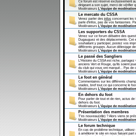
Ce forum est réservé exclusivement au
dirigeant a son sujet, merci de vérifier 
Modérateurs
L'équipe de modératio
Le mercato du CSSA
Venez parler des
infos
concernant les 
parle d'infos, pas de vos fantasmes. Pa
Modérateurs
L'équipe de modératio
Les supporters du CSSA
Venez sur ce forum débattre des questi
Dugauguez et des déplacements. Cet esp
souhaitant y participer, postez vos imp
différents groupes. Aucun délestage de
Modérateurs
L'équipe de modératio
Le passé des Sangliers
L'Histoire du CSSA est riche, partagez
anciens Vert et Rouge, qu'ils soient jou
du club qui vous ont marqué... Pas de 
Modérateurs
L'équipe de modératio
Le foot en général
Commentaires sur les différents champi
stades, bref tout ce qui concerne le fo
Modérateurs
L'équipe de modératio
En dehors du foot
Pour parler de tout et de rien, actus de
dehors du foot.
Modérateurs
L'équipe de modératio
Présentation des membres
T'es nouveau(elle) ? Alors viens te pré
Modérateurs
L'équipe de modératio
Le forum technique
En cas de problème technique, utilisez
à améliorer le site en nous faisant par