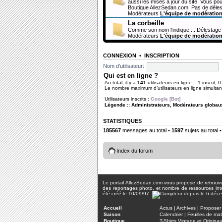
aussi les mises à jour du site. Vous pou
Boutique AllezSedan.com. Pas de déles
Modérateurs
L'équipe de modératio
La corbeille
Comme son nom l'indique ... Délestage 
Modérateurs
L'équipe de modératio
CONNEXION
•
INSCRIPTION
Nom d’utilisateur:
Qui est en ligne ?
Au total, il y a
141
utilisateurs en ligne :: 1 inscrit, 
Le nombre maximum d’utilisateurs en ligne simult
Utilisateurs inscrits :
Google [Bot]
Légende ::
Administrateurs
,
Modérateurs globau
STATISTIQUES
185567
messages au total •
1597
sujets au total 
Index du forum
Le portail AllezSedan.com vous propose de retrouver 
des reportages photo, et nombre de ressources inter
été créé le 10/09/97.
Accueil
Actus
|
Archives
|
Proposer 
Saison
Calendrier
|
Feuilles de ma
Boutique
T-Shirts Vintage et Origina