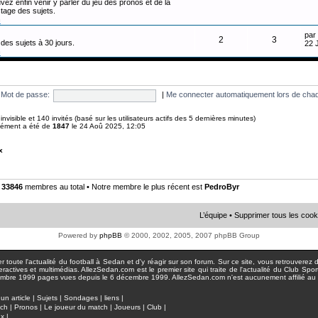
vez enfin venir y parler du jeu des pronos et de la
tage des sujets.
n
par
2
3
des sujets à 30 jours.
22 
n
Mot de passe:
|
Me connecter automatiquement lors de chaq
0 invisible et 140 invités (basé sur les utilisateurs actifs des 5 dernières minutes)
anément a été de
1847
le 24 Aoû 2025, 12:05
x
•
33846
membres au total • Notre membre le plus récent est
PedroByr
L’équipe
•
Supprimer tous les cook
Powered by
phpBB
© 2000, 2002, 2005, 2007 phpBB Group
toute l'actualité du football à Sedan et d'y réagir sur son forum. Sur ce site, vous retrouverez de
actives et multimédias. AllezSedan.com est le premier site qui traite de l'actualité du Club Spo
pages vues depuis le 6 décembre 1999. AllezSedan.com n'est aucunement affilié au c
un article
|
Sujets
|
Sondages
|
liens
|
tch
|
Pronos
|
Le joueur du match
|
Joueurs
|
Club
|
ux
|