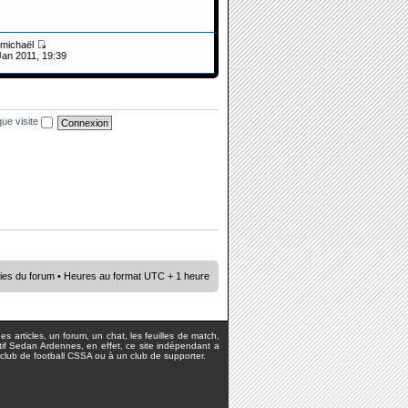
michaël
Jan 2011, 19:39
ue visite
ies du forum
• Heures au format UTC + 1 heure
s articles, un forum, un chat, les feuilles de match,
rtif Sedan Ardennes, en effet, ce site indépendant a
lub de football CSSA ou à un club de supporter.