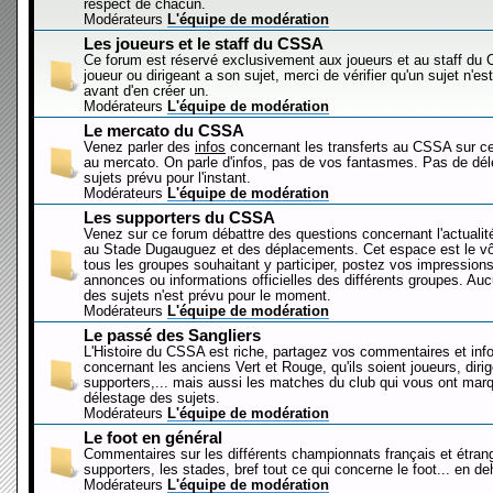
respect de chacun.
Modérateurs
L'équipe de modération
Les joueurs et le staff du CSSA
Ce forum est réservé exclusivement aux joueurs et au staff d
joueur ou dirigeant a son sujet, merci de vérifier qu'un sujet n'es
avant d'en créer un.
Modérateurs
L'équipe de modération
Le mercato du CSSA
Venez parler des
infos
concernant les transferts au CSSA sur c
au mercato. On parle d'infos, pas de vos fantasmes. Pas de dé
sujets prévu pour l'instant.
Modérateurs
L'équipe de modération
Les supporters du CSSA
Venez sur ce forum débattre des questions concernant l'actualit
au Stade Dugauguez et des déplacements. Cet espace est le vôt
tous les groupes souhaitant y participer, postez vos impressions
annonces ou informations officielles des différents groupes. Au
des sujets n'est prévu pour le moment.
Modérateurs
L'équipe de modération
Le passé des Sangliers
L'Histoire du CSSA est riche, partagez vos commentaires et inf
concernant les anciens Vert et Rouge, qu'ils soient joueurs, diri
supporters,... mais aussi les matches du club qui vous ont mar
délestage des sujets.
Modérateurs
L'équipe de modération
Le foot en général
Commentaires sur les différents championnats français et étrang
supporters, les stades, bref tout ce qui concerne le foot... en 
Modérateurs
L'équipe de modération