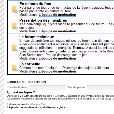
En dehors du foot
Pour parler de tout et de rien, actus de la région, blagues, tout 
passe par la tête en dehors du foot.
Modérateurs
L'équipe de modération
Présentation des membres
T'es nouveau(elle) ? Alors viens te présenter sur ce forum. Pas
des sujets.
Modérateurs
L'équipe de modération
Le forum technique
En cas de problème technique, utilisez ce forum afin de nous le 
Aidez-nous également à améliorer le site en nous faisant part d
suggestions, réflexions, remarques. Retrouvez aussi les mises à
Vous pouvez enfin venir y parler du jeu des pronos et de la Bout
AllezSedan.com. Pas de délestage des sujets.
Modérateurs
L'équipe de modération
La corbeille
Comme son nom l'indique ... Délestage des sujets à 30 jours.
Modérateurs
L'équipe de modération
CONNEXION
•
INSCRIPTION
Nom d’utilisateur:
Mot de passe:
Qui est en ligne ?
Au total, il y a
159
utilisateurs en ligne :: 1 inscrit, 0 invisible et 158 invités (basé sur les ut
Le nombre maximum d’utilisateurs en ligne simultanément a été de
1847
le 24 Aoû 2025, 
Utilisateurs inscrits :
Google [Bot]
Légende ::
Administrateurs
,
Modérateurs globaux