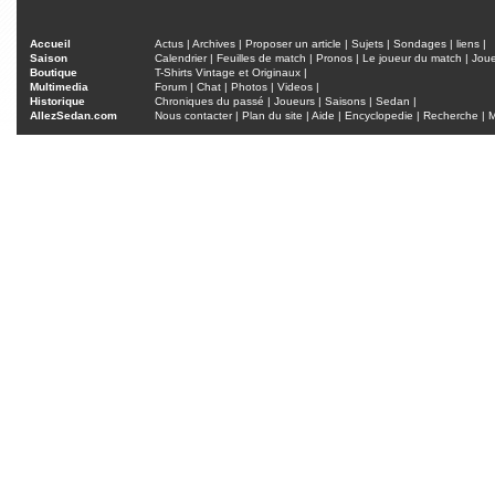
Accueil
Actus
|
Archives
|
Proposer un article
|
Sujets
|
Sondages
|
liens
|
Saison
Calendrier
|
Feuilles de match
|
Pronos
|
Le joueur du match
|
Jou
Boutique
T-Shirts Vintage et Originaux
|
Multimedia
Forum
|
Chat
|
Photos
|
Videos
|
Historique
Chroniques du passé
|
Joueurs
|
Saisons
|
Sedan
|
AllezSedan.com
Nous contacter
|
Plan du site
|
Aide
|
Encyclopedie
|
Recherche
|
M