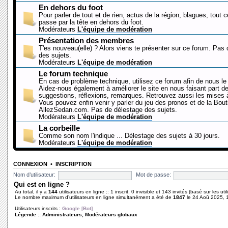
En dehors du foot
Pour parler de tout et de rien, actus de la région, blagues, tout 
passe par la tête en dehors du foot.
Modérateurs
L'équipe de modération
Présentation des membres
T'es nouveau(elle) ? Alors viens te présenter sur ce forum. Pas
des sujets.
Modérateurs
L'équipe de modération
Le forum technique
En cas de problème technique, utilisez ce forum afin de nous le 
Aidez-nous également à améliorer le site en nous faisant part d
suggestions, réflexions, remarques. Retrouvez aussi les mises à
Vous pouvez enfin venir y parler du jeu des pronos et de la Bout
AllezSedan.com. Pas de délestage des sujets.
Modérateurs
L'équipe de modération
La corbeille
Comme son nom l'indique ... Délestage des sujets à 30 jours.
Modérateurs
L'équipe de modération
CONNEXION
•
INSCRIPTION
Nom d’utilisateur:
Mot de passe:
Qui est en ligne ?
Au total, il y a
144
utilisateurs en ligne :: 1 inscrit, 0 invisible et 143 invités (basé sur les ut
Le nombre maximum d’utilisateurs en ligne simultanément a été de
1847
le 24 Aoû 2025, 
Utilisateurs inscrits :
Google [Bot]
Légende ::
Administrateurs
,
Modérateurs globaux