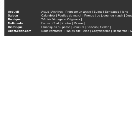
Accueil
Actus
|
Archives
|
Proposer un article
|
Sujets
|
Sondages
|
liens
|
Saison
Calendrier
|
Feuilles de match
|
Pronos
|
Le joueur du match
|
Jou
Boutique
T-Shirts Vintage et Originaux
|
Multimedia
Forum
|
Chat
|
Photos
|
Videos
|
Historique
Chroniques du passé
|
Joueurs
|
Saisons
|
Sedan
|
AllezSedan.com
Nous contacter
|
Plan du site
|
Aide
|
Encyclopedie
|
Recherche
|
M