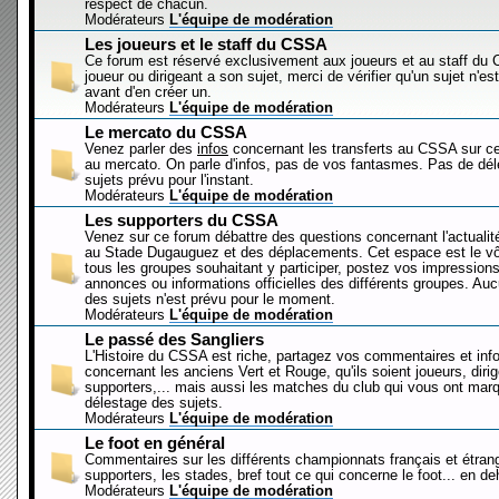
respect de chacun.
Modérateurs
L'équipe de modération
Les joueurs et le staff du CSSA
Ce forum est réservé exclusivement aux joueurs et au staff d
joueur ou dirigeant a son sujet, merci de vérifier qu'un sujet n'es
avant d'en créer un.
Modérateurs
L'équipe de modération
Le mercato du CSSA
Venez parler des
infos
concernant les transferts au CSSA sur c
au mercato. On parle d'infos, pas de vos fantasmes. Pas de dé
sujets prévu pour l'instant.
Modérateurs
L'équipe de modération
Les supporters du CSSA
Venez sur ce forum débattre des questions concernant l'actualit
au Stade Dugauguez et des déplacements. Cet espace est le vôt
tous les groupes souhaitant y participer, postez vos impressions
annonces ou informations officielles des différents groupes. Au
des sujets n'est prévu pour le moment.
Modérateurs
L'équipe de modération
Le passé des Sangliers
L'Histoire du CSSA est riche, partagez vos commentaires et inf
concernant les anciens Vert et Rouge, qu'ils soient joueurs, diri
supporters,... mais aussi les matches du club qui vous ont mar
délestage des sujets.
Modérateurs
L'équipe de modération
Le foot en général
Commentaires sur les différents championnats français et étrang
supporters, les stades, bref tout ce qui concerne le foot... en 
Modérateurs
L'équipe de modération