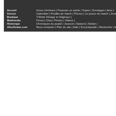
Accueil
Actus
|
Archives
|
Proposer un article
|
Sujets
|
Sondages
|
liens
|
Saison
Calendrier
|
Feuilles de match
|
Pronos
|
Le joueur du match
|
Jou
Boutique
T-Shirts Vintage et Originaux
|
Multimedia
Forum
|
Chat
|
Photos
|
Videos
|
Historique
Chroniques du passé
|
Joueurs
|
Saisons
|
Sedan
|
AllezSedan.com
Nous contacter
|
Plan du site
|
Aide
|
Encyclopedie
|
Recherche
|
M