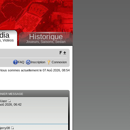
dia
Historique
s,
Vidéos
Joueurs,
Saisons,
Sedan
FAQ
Inscription
Connexion
Nous sommes actuellement le 07 Aoû 2026, 08:54
RNIER MESSAGE
Uast
Aoû 2026, 06:42
jerry08