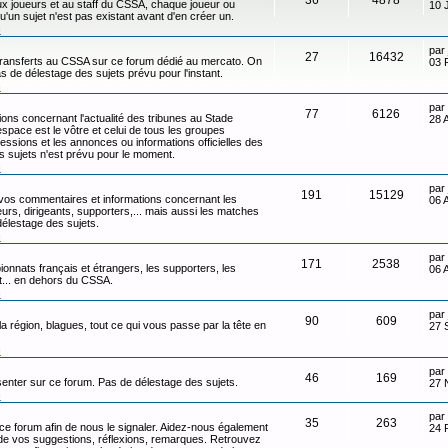
x joueurs et au staff du CSSA, chaque joueur ou
10 
qu'un sujet n'est pas existant avant d'en créer un.
n
par
27
16432
transferts au CSSA sur ce forum dédié au mercato. On
03 
s de délestage des sujets prévu pour l'instant.
n
par
77
6126
ons concernant l'actualité des tribunes au Stade
28 
ace est le vôtre et celui de tous les groupes
ressions et les annonces ou informations officielles des
s sujets n'est prévu pour le moment.
n
par
191
15129
 vos commentaires et informations concernant les
06 
eurs, dirigeants, supporters,... mais aussi les matches
délestage des sujets.
n
par
171
2538
onnats français et étrangers, les supporters, les
06 
ot... en dehors du CSSA.
n
par
90
609
 la région, blagues, tout ce qui vous passe par la tête en
27 
n
par
46
169
senter sur ce forum. Pas de délestage des sujets.
27 
n
par
35
263
 ce forum afin de nous le signaler. Aidez-nous également
24 
t de vos suggestions, réflexions, remarques. Retrouvez