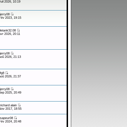
Juil 2026, 10:19
jerry08
Fév 2023, 19:15
letank32.08
Avr 2026, 20:11
jerry08
Aoû 2026, 21:13
fg8
Aoû 2026, 21:37
jerry08
Sep 2025, 20:49
richard alain
Nov 2017, 18:55
sapeur08
Fév 2024, 20:48