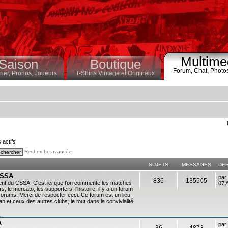
Multime
Saison
Boutique
Forum,
Chat,
Photo
ier,
Pronos,
Joueurs
T-Shirts Vintage et Originaux
s actifs
Recherche avancée
SUJETS
MESSAGES
DE
 CSSA
par
836
135505
ent du CSSA. C'est ici que l'on commente les matches
07 
s, le mercato, les supporters, l'histoire, il y a un forum
es forums. Merci de respecter ceci. Ce forum est un lieu
 et ceux des autres clubs, le tout dans la convivialité
n
A
par
36
4878