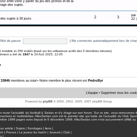
vez enfin venir y parler du jeu des pronos et de la
tage des sujets.
n
par
2
3
des sujets à 30 jours.
22 
n
Mot de passe:
|
Me connecter automatiquement lors de chaq
 0 invisible et 256 invités (basé sur les utilisateurs actifs des 5 dernières minutes)
anément a été de
1847
le 24 Aoû 2025, 12:05
x
•
33846
membres au total • Notre membre le plus récent est
PedroByr
L’équipe
•
Supprimer tous les cook
Powered by
phpBB
© 2000, 2002, 2005, 2007 phpBB Group
toute l'actualité du football à Sedan et d'y réagir sur son forum. Sur ce site, vous retrouverez de
actives et multimédias. AllezSedan.com est le premier site qui traite de l'actualité du Club Spo
pages vues depuis le 6 décembre 1999. AllezSedan.com n'est aucunement affilié au c
un article
|
Sujets
|
Sondages
|
liens
|
tch
|
Pronos
|
Le joueur du match
|
Joueurs
|
Club
|
ux
|