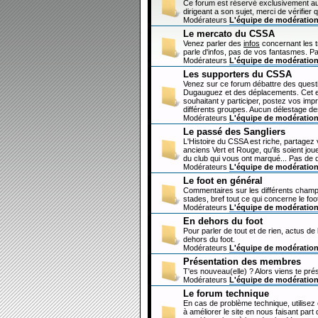
Ce forum est réservé exclusivement au
dirigeant a son sujet, merci de vérifier 
Modérateurs
L'équipe de modératio
Le mercato du CSSA
Venez parler des
infos
concernant les 
parle d'infos, pas de vos fantasmes. Pa
Modérateurs
L'équipe de modératio
Les supporters du CSSA
Venez sur ce forum débattre des questi
Dugauguez et des déplacements. Cet esp
souhaitant y participer, postez vos imp
différents groupes. Aucun délestage de
Modérateurs
L'équipe de modératio
Le passé des Sangliers
L'Histoire du CSSA est riche, partagez
anciens Vert et Rouge, qu'ils soient jou
du club qui vous ont marqué... Pas de 
Modérateurs
L'équipe de modératio
Le foot en général
Commentaires sur les différents champi
stades, bref tout ce qui concerne le fo
Modérateurs
L'équipe de modératio
En dehors du foot
Pour parler de tout et de rien, actus de
dehors du foot.
Modérateurs
L'équipe de modératio
Présentation des membres
T'es nouveau(elle) ? Alors viens te pré
Modérateurs
L'équipe de modératio
Le forum technique
En cas de problème technique, utilisez
à améliorer le site en nous faisant par