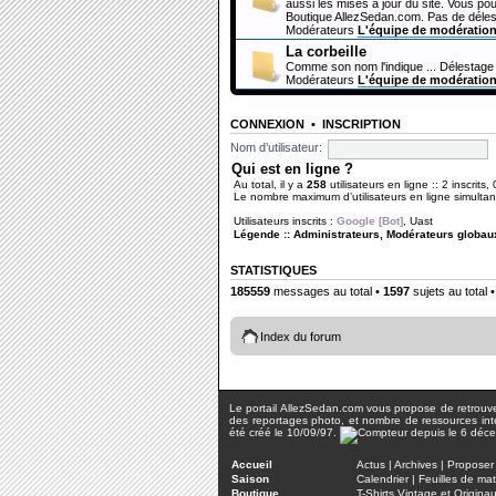
aussi les mises à jour du site. Vous pou
Boutique AllezSedan.com. Pas de déles
Modérateurs
L'équipe de modératio
La corbeille
Comme son nom l'indique ... Délestage 
Modérateurs
L'équipe de modératio
CONNEXION
•
INSCRIPTION
Nom d’utilisateur:
Qui est en ligne ?
Au total, il y a
258
utilisateurs en ligne :: 2 inscrits,
Le nombre maximum d’utilisateurs en ligne simult
Utilisateurs inscrits :
Google [Bot]
,
Uast
Légende ::
Administrateurs
,
Modérateurs globau
STATISTIQUES
185559
messages au total •
1597
sujets au total 
Index du forum
Le portail AllezSedan.com vous propose de retrouver 
des reportages photo, et nombre de ressources inter
été créé le 10/09/97.
Accueil
Actus
|
Archives
|
Proposer 
Saison
Calendrier
|
Feuilles de ma
Boutique
T-Shirts Vintage et Origina