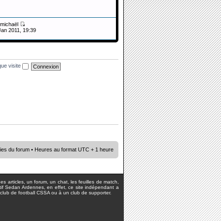
michaël
Jan 2011, 19:39
ue visite
ies du forum
• Heures au format UTC + 1 heure
s articles, un forum, un chat, les feuilles de match,
rtif Sedan Ardennes, en effet, ce site indépendant a
lub de football CSSA ou à un club de supporter.