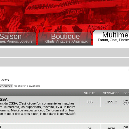
Multime
Saison
Boutique
Forum,
Chat,
Photo
ier,
Pronos,
Joueurs
T-Shirts Vintage et Originaux
s actifs
Recherche avancée
SUJETS
MESSAGES
DE
 CSSA
par
836
135512
ent du CSSA. C'est ici que l'on commente les matches
07 
s, le mercato, les supporters, l'histoire, il y a un forum
es forums. Merci de respecter ceci. Ce forum est un lieu
 et ceux des autres clubs, le tout dans la convivialité
n
A
par
36
4878