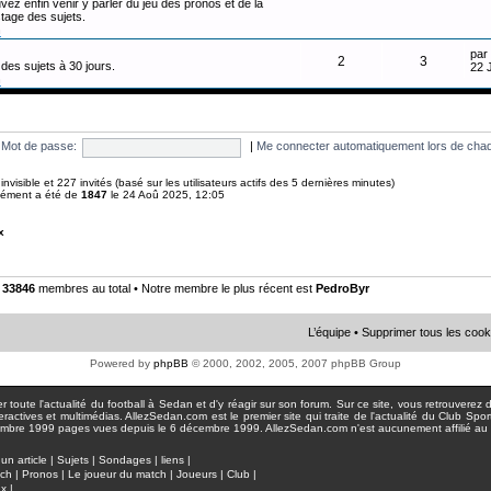
vez enfin venir y parler du jeu des pronos et de la
tage des sujets.
n
par
2
3
des sujets à 30 jours.
22 
n
Mot de passe:
|
Me connecter automatiquement lors de chaq
0 invisible et 227 invités (basé sur les utilisateurs actifs des 5 dernières minutes)
anément a été de
1847
le 24 Aoû 2025, 12:05
x
•
33846
membres au total • Notre membre le plus récent est
PedroByr
L’équipe
•
Supprimer tous les cook
Powered by
phpBB
© 2000, 2002, 2005, 2007 phpBB Group
toute l'actualité du football à Sedan et d'y réagir sur son forum. Sur ce site, vous retrouverez de
actives et multimédias. AllezSedan.com est le premier site qui traite de l'actualité du Club Spo
pages vues depuis le 6 décembre 1999. AllezSedan.com n'est aucunement affilié au c
un article
|
Sujets
|
Sondages
|
liens
|
tch
|
Pronos
|
Le joueur du match
|
Joueurs
|
Club
|
ux
|