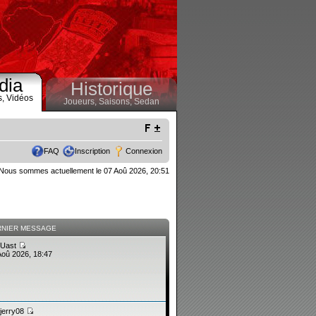
dia
Historique
s,
Vidéos
Joueurs,
Saisons,
Sedan
FAQ
Inscription
Connexion
Nous sommes actuellement le 07 Aoû 2026, 20:51
RNIER MESSAGE
Uast
Aoû 2026, 18:47
jerry08