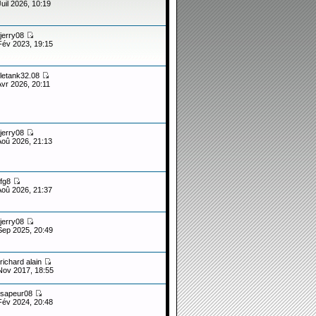
Juil 2026, 10:19
jerry08
Fév 2023, 19:15
letank32.08
Avr 2026, 20:11
jerry08
Aoû 2026, 21:13
fg8
Aoû 2026, 21:37
jerry08
Sep 2025, 20:49
richard alain
Nov 2017, 18:55
sapeur08
Fév 2024, 20:48