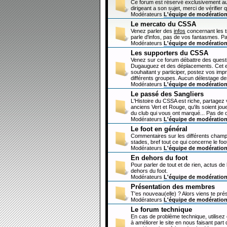
Ce forum est réservé exclusivement au
dirigeant a son sujet, merci de vérifier 
Modérateurs
L'équipe de modératio
Le mercato du CSSA
Venez parler des
infos
concernant les 
parle d'infos, pas de vos fantasmes. Pa
Modérateurs
L'équipe de modératio
Les supporters du CSSA
Venez sur ce forum débattre des questi
Dugauguez et des déplacements. Cet esp
souhaitant y participer, postez vos imp
différents groupes. Aucun délestage de
Modérateurs
L'équipe de modératio
Le passé des Sangliers
L'Histoire du CSSA est riche, partagez
anciens Vert et Rouge, qu'ils soient jou
du club qui vous ont marqué... Pas de 
Modérateurs
L'équipe de modératio
Le foot en général
Commentaires sur les différents champi
stades, bref tout ce qui concerne le fo
Modérateurs
L'équipe de modératio
En dehors du foot
Pour parler de tout et de rien, actus de
dehors du foot.
Modérateurs
L'équipe de modératio
Présentation des membres
T'es nouveau(elle) ? Alors viens te pré
Modérateurs
L'équipe de modératio
Le forum technique
En cas de problème technique, utilisez
à améliorer le site en nous faisant par