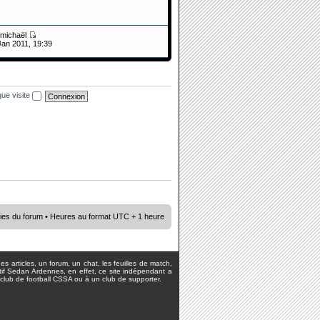
michaël
Jan 2011, 19:39
ue visite
ies du forum
• Heures au format UTC + 1 heure
s articles, un forum, un chat, les feuilles de match,
rtif Sedan Ardennes, en effet, ce site indépendant a
lub de football CSSA ou à un club de supporter.