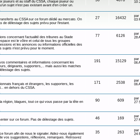
x joueurs et au staff du CSSA, chaque joueur ou
10 
qu'un sujet n'est pas existant avant d'en créer un.
n
par
27
16432
transferts au CSSA sur ce forum dédié au mercato. On
03 
s de délestage des sujets prévu pour l'instant.
n
par
77
6126
ons concernant l'actualité des tribunes au Stade
28 
ace est le vôtre et celui de tous les groupes
ressions et les annonces ou informations officielles des
s sujets n'est prévu pour le moment.
n
par
191
15129
 vos commentaires et informations concernant les
06 
eurs, dirigeants, supporters,... mais aussi les matches
délestage des sujets.
n
par
171
2538
onnats français et étrangers, les supporters, les
06 
ot... en dehors du CSSA.
n
par
90
609
 la région, blagues, tout ce qui vous passe par la tête en
27 
n
par
46
169
senter sur ce forum. Pas de délestage des sujets.
27 
n
par
35
263
 ce forum afin de nous le signaler. Aidez-nous également
24 
t de vos suggestions, réflexions, remarques. Retrouvez