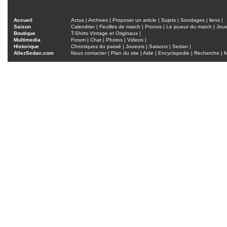
Accueil
Actus
|
Archives
|
Proposer un article
|
Sujets
|
Sondages
|
liens
|
Saison
Calendrier
|
Feuilles de match
|
Pronos
|
Le joueur du match
|
Jou
Boutique
T-Shirts Vintage et Originaux
|
Multimedia
Forum
|
Chat
|
Photos
|
Videos
|
Historique
Chroniques du passé
|
Joueurs
|
Saisons
|
Sedan
|
AllezSedan.com
Nous contacter
|
Plan du site
|
Aide
|
Encyclopedie
|
Recherche
|
M