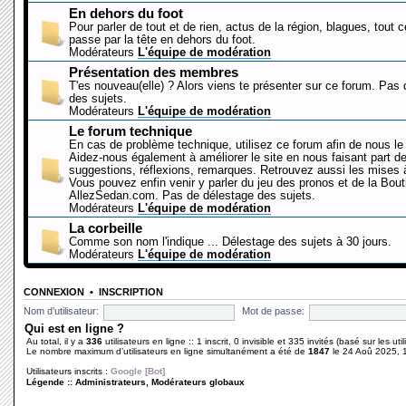
En dehors du foot
Pour parler de tout et de rien, actus de la région, blagues, tout 
passe par la tête en dehors du foot.
Modérateurs
L'équipe de modération
Présentation des membres
T'es nouveau(elle) ? Alors viens te présenter sur ce forum. Pas
des sujets.
Modérateurs
L'équipe de modération
Le forum technique
En cas de problème technique, utilisez ce forum afin de nous le 
Aidez-nous également à améliorer le site en nous faisant part d
suggestions, réflexions, remarques. Retrouvez aussi les mises à
Vous pouvez enfin venir y parler du jeu des pronos et de la Bout
AllezSedan.com. Pas de délestage des sujets.
Modérateurs
L'équipe de modération
La corbeille
Comme son nom l'indique ... Délestage des sujets à 30 jours.
Modérateurs
L'équipe de modération
CONNEXION
•
INSCRIPTION
Nom d’utilisateur:
Mot de passe:
Qui est en ligne ?
Au total, il y a
336
utilisateurs en ligne :: 1 inscrit, 0 invisible et 335 invités (basé sur les ut
Le nombre maximum d’utilisateurs en ligne simultanément a été de
1847
le 24 Aoû 2025, 
Utilisateurs inscrits :
Google [Bot]
Légende ::
Administrateurs
,
Modérateurs globaux