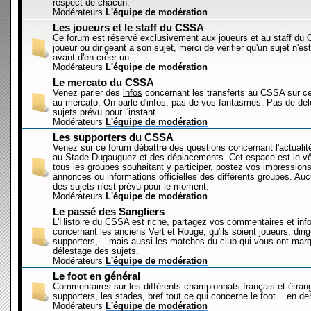
respect de chacun.
Modérateurs
L'équipe de modération
Les joueurs et le staff du CSSA
Ce forum est réservé exclusivement aux joueurs et au staff d
joueur ou dirigeant a son sujet, merci de vérifier qu'un sujet n'es
avant d'en créer un.
Modérateurs
L'équipe de modération
Le mercato du CSSA
Venez parler des
infos
concernant les transferts au CSSA sur c
au mercato. On parle d'infos, pas de vos fantasmes. Pas de dé
sujets prévu pour l'instant.
Modérateurs
L'équipe de modération
Les supporters du CSSA
Venez sur ce forum débattre des questions concernant l'actualit
au Stade Dugauguez et des déplacements. Cet espace est le vôt
tous les groupes souhaitant y participer, postez vos impressions
annonces ou informations officielles des différents groupes. Au
des sujets n'est prévu pour le moment.
Modérateurs
L'équipe de modération
Le passé des Sangliers
L'Histoire du CSSA est riche, partagez vos commentaires et inf
concernant les anciens Vert et Rouge, qu'ils soient joueurs, diri
supporters,... mais aussi les matches du club qui vous ont mar
délestage des sujets.
Modérateurs
L'équipe de modération
Le foot en général
Commentaires sur les différents championnats français et étrang
supporters, les stades, bref tout ce qui concerne le foot... en 
Modérateurs
L'équipe de modération