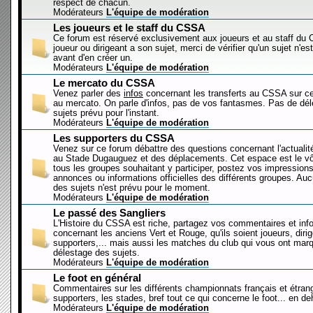
respect de chacun.
Modérateurs
L'équipe de modération
Les joueurs et le staff du CSSA
Ce forum est réservé exclusivement aux joueurs et au staff d
joueur ou dirigeant a son sujet, merci de vérifier qu'un sujet n'es
avant d'en créer un.
Modérateurs
L'équipe de modération
Le mercato du CSSA
Venez parler des
infos
concernant les transferts au CSSA sur c
au mercato. On parle d'infos, pas de vos fantasmes. Pas de dé
sujets prévu pour l'instant.
Modérateurs
L'équipe de modération
Les supporters du CSSA
Venez sur ce forum débattre des questions concernant l'actualit
au Stade Dugauguez et des déplacements. Cet espace est le vôt
tous les groupes souhaitant y participer, postez vos impressions
annonces ou informations officielles des différents groupes. Au
des sujets n'est prévu pour le moment.
Modérateurs
L'équipe de modération
Le passé des Sangliers
L'Histoire du CSSA est riche, partagez vos commentaires et inf
concernant les anciens Vert et Rouge, qu'ils soient joueurs, diri
supporters,... mais aussi les matches du club qui vous ont mar
délestage des sujets.
Modérateurs
L'équipe de modération
Le foot en général
Commentaires sur les différents championnats français et étrang
supporters, les stades, bref tout ce qui concerne le foot... en 
Modérateurs
L'équipe de modération