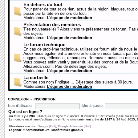
En dehors du foot
Pour parler de tout et de rien, actus de la région, blagues, tout 
passe par la tête en dehors du foot.
Modérateurs
L'équipe de modération
Présentation des membres
T'es nouveau(elle) ? Alors viens te présenter sur ce forum. Pas
des sujets.
Modérateurs
L'équipe de modération
Le forum technique
En cas de problème technique, utilisez ce forum afin de nous le 
Aidez-nous également à améliorer le site en nous faisant part d
suggestions, réflexions, remarques. Retrouvez aussi les mises à
Vous pouvez enfin venir y parler du jeu des pronos et de la Bout
AllezSedan.com. Pas de délestage des sujets.
Modérateurs
L'équipe de modération
La corbeille
Comme son nom l'indique ... Délestage des sujets à 30 jours.
Modérateurs
L'équipe de modération
CONNEXION
•
INSCRIPTION
Nom d’utilisateur:
Mot de passe:
Qui est en ligne ?
Au total, il y a
293
utilisateurs en ligne :: 2 inscrits, 0 invisible et 291 invités (basé sur les 
Le nombre maximum d’utilisateurs en ligne simultanément a été de
1847
le 24 Aoû 2025, 
Utilisateurs inscrits :
Google [Bot]
,
Google Adsense [Bot]
Légende ::
Administrateurs
,
Modérateurs globaux