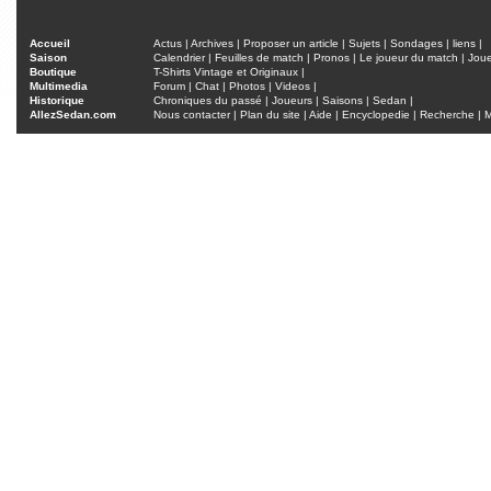
Accueil
Actus
|
Archives
|
Proposer un article
|
Sujets
|
Sondages
|
liens
|
Saison
Calendrier
|
Feuilles de match
|
Pronos
|
Le joueur du match
|
Jou
Boutique
T-Shirts Vintage et Originaux
|
Multimedia
Forum
|
Chat
|
Photos
|
Videos
|
Historique
Chroniques du passé
|
Joueurs
|
Saisons
|
Sedan
|
AllezSedan.com
Nous contacter
|
Plan du site
|
Aide
|
Encyclopedie
|
Recherche
|
M