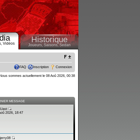
dia
Historique
s,
Vidéos
Joueurs,
Saisons,
Sedan
FAQ
Inscription
Connexion
Nous sommes actuellement le 08 Aoû 2026, 00:38
RNIER MESSAGE
Uast
Aoû 2026, 18:47
jerry08