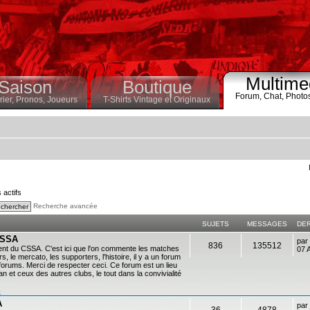
Multime
Saison
Boutique
Forum,
Chat,
Photo
ier,
Pronos,
Joueurs
T-Shirts Vintage et Originaux
s actifs
Recherche avancée
SUJETS
MESSAGES
DE
 CSSA
par
836
135512
ent du CSSA. C'est ici que l'on commente les matches
07 
s, le mercato, les supporters, l'histoire, il y a un forum
es forums. Merci de respecter ceci. Ce forum est un lieu
 et ceux des autres clubs, le tout dans la convivialité
n
A
par
36
4878