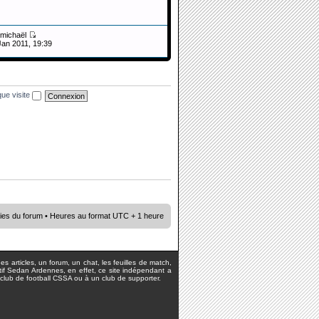
michaël
Jan 2011, 19:39
ue visite
ies du forum
• Heures au format UTC + 1 heure
s articles, un forum, un chat, les feuilles de match,
rtif Sedan Ardennes, en effet, ce site indépendant a
lub de football CSSA ou à un club de supporter.