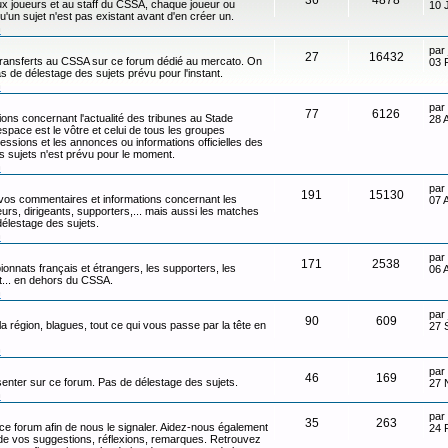
x joueurs et au staff du CSSA, chaque joueur ou
10 
qu'un sujet n'est pas existant avant d'en créer un.
n
par
27
16432
transferts au CSSA sur ce forum dédié au mercato. On
03 
s de délestage des sujets prévu pour l'instant.
n
par
77
6126
ons concernant l'actualité des tribunes au Stade
28 
ace est le vôtre et celui de tous les groupes
ressions et les annonces ou informations officielles des
s sujets n'est prévu pour le moment.
n
par
191
15130
 vos commentaires et informations concernant les
07 
eurs, dirigeants, supporters,... mais aussi les matches
délestage des sujets.
n
par
171
2538
onnats français et étrangers, les supporters, les
06 
ot... en dehors du CSSA.
n
par
90
609
 la région, blagues, tout ce qui vous passe par la tête en
27 
n
par
46
169
senter sur ce forum. Pas de délestage des sujets.
27 
n
par
35
263
 ce forum afin de nous le signaler. Aidez-nous également
24 
t de vos suggestions, réflexions, remarques. Retrouvez