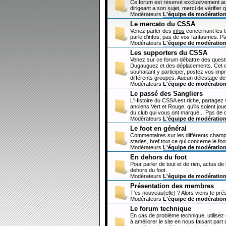
Ce forum est réservé exclusivement au
dirigeant a son sujet, merci de vérifier 
Modérateurs
L'équipe de modératio
Le mercato du CSSA
Venez parler des
infos
concernant les 
parle d'infos, pas de vos fantasmes. Pa
Modérateurs
L'équipe de modératio
Les supporters du CSSA
Venez sur ce forum débattre des questi
Dugauguez et des déplacements. Cet esp
souhaitant y participer, postez vos imp
différents groupes. Aucun délestage de
Modérateurs
L'équipe de modératio
Le passé des Sangliers
L'Histoire du CSSA est riche, partagez
anciens Vert et Rouge, qu'ils soient jou
du club qui vous ont marqué... Pas de 
Modérateurs
L'équipe de modératio
Le foot en général
Commentaires sur les différents champi
stades, bref tout ce qui concerne le fo
Modérateurs
L'équipe de modératio
En dehors du foot
Pour parler de tout et de rien, actus de
dehors du foot.
Modérateurs
L'équipe de modératio
Présentation des membres
T'es nouveau(elle) ? Alors viens te pré
Modérateurs
L'équipe de modératio
Le forum technique
En cas de problème technique, utilisez
à améliorer le site en nous faisant par