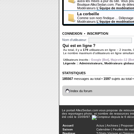
aussi les mises à jour du site. Vous pou
Boutique AllezSedan.com. Pas de déles
Modérateurs
L'équipe de modératio
La corbeille
Comme son nom l'indique ... Délestage 
Modérateurs
L'équipe de modératio
CONNEXION
•
INSCRIPTION
Nom d’utilisateur:
Qui est en ligne ?
Au total, il y a
179
utilisateurs en ligne :: 2 inscrits,
Le nombre maximum d’utilisateurs en ligne simult
Utilisateurs inscrits :
Google [Bot]
,
Majestic-12 [Bot
Légende ::
Administrateurs
,
Modérateurs globau
STATISTIQUES
185567
messages au total •
1597
sujets au total 
Index du forum
Le portail AllezSedan.com vous propose de retrouver 
des reportages photo, et nombre de ressources inter
été créé le 10/09/97.
Accueil
Actus
|
Archives
|
Proposer 
Saison
Calendrier
|
Feuilles de ma
Boutique
T-Shirts Vintage et Origina