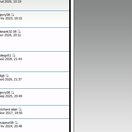
Juil 2026, 10:19
jerry08
Fév 2023, 19:15
letank32.08
Avr 2026, 20:11
diego51
Aoû 2026, 21:44
fg8
Aoû 2026, 21:37
jerry08
Sep 2025, 20:49
richard alain
Nov 2017, 18:55
sapeur08
Fév 2024, 20:48