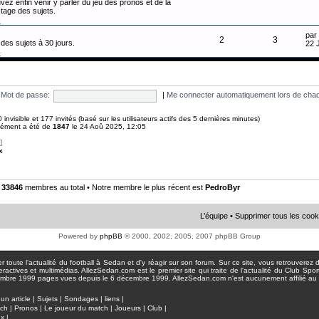
vez enfin venir y parler du jeu des pronos et de la
tage des sujets.
n
par
2
3
des sujets à 30 jours.
22 
n
Mot de passe:
|
Me connecter automatiquement lors de chaq
 0 invisible et 177 invités (basé sur les utilisateurs actifs des 5 dernières minutes)
anément a été de
1847
le 24 Aoû 2025, 12:05
]
x
•
33846
membres au total • Notre membre le plus récent est
PedroByr
L’équipe
•
Supprimer tous les cook
Powered by
phpBB
© 2000, 2002, 2005, 2007 phpBB Group
toute l'actualité du football à Sedan et d'y réagir sur son forum. Sur ce site, vous retrouverez de
actives et multimédias. AllezSedan.com est le premier site qui traite de l'actualité du Club Spo
pages vues depuis le 6 décembre 1999. AllezSedan.com n'est aucunement affilié au c
un article
|
Sujets
|
Sondages
|
liens
|
tch
|
Pronos
|
Le joueur du match
|
Joueurs
|
Club
|
ux
|