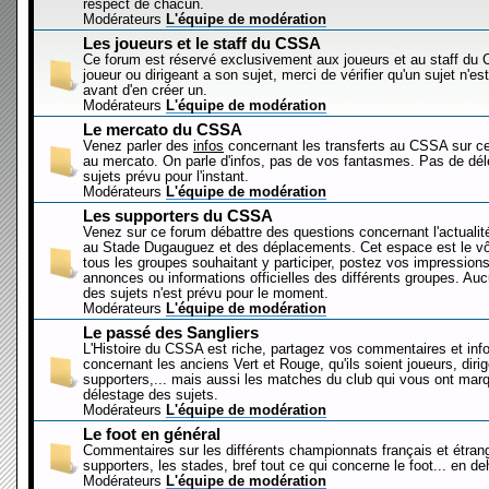
respect de chacun.
Modérateurs
L'équipe de modération
Les joueurs et le staff du CSSA
Ce forum est réservé exclusivement aux joueurs et au staff d
joueur ou dirigeant a son sujet, merci de vérifier qu'un sujet n'es
avant d'en créer un.
Modérateurs
L'équipe de modération
Le mercato du CSSA
Venez parler des
infos
concernant les transferts au CSSA sur c
au mercato. On parle d'infos, pas de vos fantasmes. Pas de dé
sujets prévu pour l'instant.
Modérateurs
L'équipe de modération
Les supporters du CSSA
Venez sur ce forum débattre des questions concernant l'actualit
au Stade Dugauguez et des déplacements. Cet espace est le vôt
tous les groupes souhaitant y participer, postez vos impressions
annonces ou informations officielles des différents groupes. Au
des sujets n'est prévu pour le moment.
Modérateurs
L'équipe de modération
Le passé des Sangliers
L'Histoire du CSSA est riche, partagez vos commentaires et inf
concernant les anciens Vert et Rouge, qu'ils soient joueurs, diri
supporters,... mais aussi les matches du club qui vous ont mar
délestage des sujets.
Modérateurs
L'équipe de modération
Le foot en général
Commentaires sur les différents championnats français et étrang
supporters, les stades, bref tout ce qui concerne le foot... en 
Modérateurs
L'équipe de modération