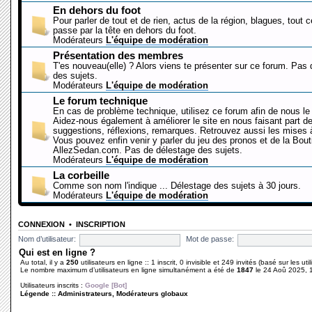
En dehors du foot
Pour parler de tout et de rien, actus de la région, blagues, tout 
passe par la tête en dehors du foot.
Modérateurs
L'équipe de modération
Présentation des membres
T'es nouveau(elle) ? Alors viens te présenter sur ce forum. Pas
des sujets.
Modérateurs
L'équipe de modération
Le forum technique
En cas de problème technique, utilisez ce forum afin de nous le 
Aidez-nous également à améliorer le site en nous faisant part d
suggestions, réflexions, remarques. Retrouvez aussi les mises à
Vous pouvez enfin venir y parler du jeu des pronos et de la Bout
AllezSedan.com. Pas de délestage des sujets.
Modérateurs
L'équipe de modération
La corbeille
Comme son nom l'indique ... Délestage des sujets à 30 jours.
Modérateurs
L'équipe de modération
CONNEXION
•
INSCRIPTION
Nom d’utilisateur:
Mot de passe:
Qui est en ligne ?
Au total, il y a
250
utilisateurs en ligne :: 1 inscrit, 0 invisible et 249 invités (basé sur les ut
Le nombre maximum d’utilisateurs en ligne simultanément a été de
1847
le 24 Aoû 2025, 
Utilisateurs inscrits :
Google [Bot]
Légende ::
Administrateurs
,
Modérateurs globaux