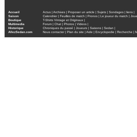
Accueil
Actus
|
Archives
|
Proposer un article
|
Sujets
|
Sondages
|
liens
|
Saison
Calendrier
|
Feuilles de match
|
Pronos
|
Le joueur du match
|
Jou
Boutique
T-Shirts Vintage et Originaux
|
Multimedia
Forum
|
Chat
|
Photos
|
Videos
|
Historique
Chroniques du passé
|
Joueurs
|
Saisons
|
Sedan
|
AllezSedan.com
Nous contacter
|
Plan du site
|
Aide
|
Encyclopedie
|
Recherche
|
M