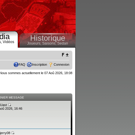
dia
Historique
s,
Vidéos
Joueurs,
Saisons,
Sedan
FAQ
Inscription
Connexion
Nous sommes actuellement le 07 Aoû 2026, 18:08
RNIER MESSAGE
Uast
Aoû 2026, 16:46
jerry08