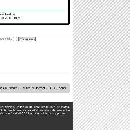
michaël
Jan 2011, 19:39
ue visite
ies du forum
• Heures au format UTC + 1 heure
s articles, un forum, un chat, les feuilles de match,
rtif Sedan Ardennes, en effet, ce site indépendant a
lub de football CSSA ou à un club de supporter.