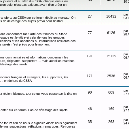
x joueurs et au staff du CSSA, chaque joueur ou
10 
qu'un sujet n'est pas existant avant d'en créer un.
n
par
27
16432
transferts au CSSA sur ce forum dédié au mercato. On
03 
s de délestage des sujets prévu pour l'instant.
n
par
77
6126
ons concernant l'actualité des tribunes au Stade
28 
ace est le vôtre et celui de tous les groupes
ressions et les annonces ou informations officielles des
s sujets n'est prévu pour le moment.
n
par
191
15129
 vos commentaires et informations concernant les
06 
eurs, dirigeants, supporters,... mais aussi les matches
délestage des sujets.
n
par
171
2538
onnats français et étrangers, les supporters, les
06 
ot... en dehors du CSSA.
n
par
90
609
 la région, blagues, tout ce qui vous passe par la tête en
27 
n
par
46
169
senter sur ce forum. Pas de délestage des sujets.
27 
n
par
35
263
 ce forum afin de nous le signaler. Aidez-nous également
24 
t de vos suggestions, réflexions, remarques. Retrouvez