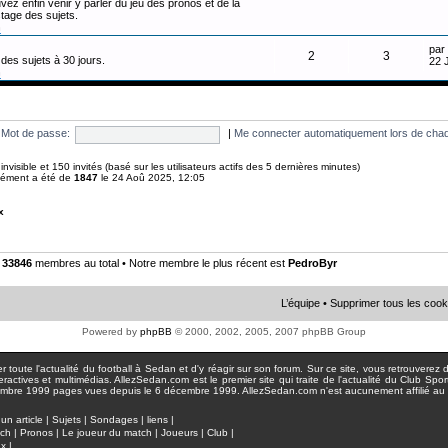
vez enfin venir y parler du jeu des pronos et de la
tage des sujets.
n
par
2
3
des sujets à 30 jours.
22 
n
Mot de passe:
|
Me connecter automatiquement lors de chaq
0 invisible et 150 invités (basé sur les utilisateurs actifs des 5 dernières minutes)
anément a été de
1847
le 24 Aoû 2025, 12:05
x
•
33846
membres au total • Notre membre le plus récent est
PedroByr
L’équipe
•
Supprimer tous les cook
Powered by
phpBB
© 2000, 2002, 2005, 2007 phpBB Group
toute l'actualité du football à Sedan et d'y réagir sur son forum. Sur ce site, vous retrouverez de
actives et multimédias. AllezSedan.com est le premier site qui traite de l'actualité du Club Spo
pages vues depuis le 6 décembre 1999. AllezSedan.com n'est aucunement affilié au c
un article
|
Sujets
|
Sondages
|
liens
|
tch
|
Pronos
|
Le joueur du match
|
Joueurs
|
Club
|
ux
|