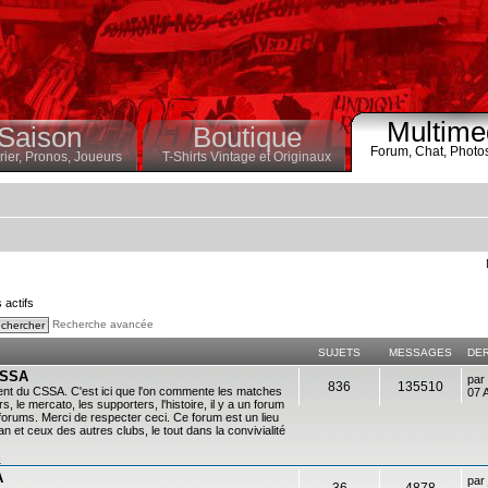
Multime
Saison
Boutique
Forum,
Chat,
Photo
ier,
Pronos,
Joueurs
T-Shirts Vintage et Originaux
s actifs
Recherche avancée
SUJETS
MESSAGES
DE
 CSSA
par
836
135510
ent du CSSA. C'est ici que l'on commente les matches
07 
s, le mercato, les supporters, l'histoire, il y a un forum
es forums. Merci de respecter ceci. Ce forum est un lieu
 et ceux des autres clubs, le tout dans la convivialité
n
A
par
36
4878