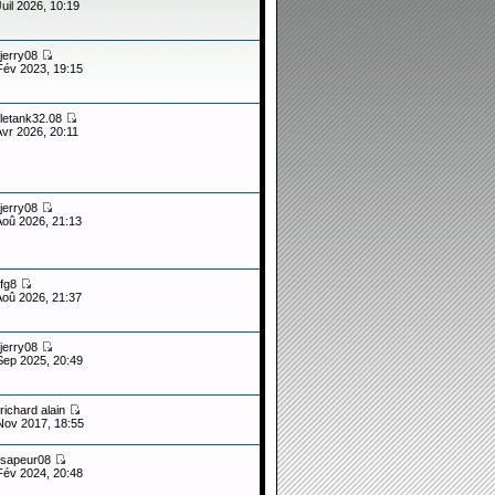
Juil 2026, 10:19
jerry08
Fév 2023, 19:15
letank32.08
Avr 2026, 20:11
jerry08
Aoû 2026, 21:13
fg8
Aoû 2026, 21:37
jerry08
Sep 2025, 20:49
richard alain
Nov 2017, 18:55
sapeur08
Fév 2024, 20:48