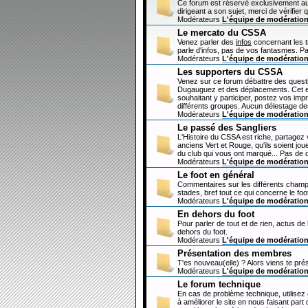
Ce forum est réservé exclusivement au
dirigeant a son sujet, merci de vérifier 
Modérateurs
L'équipe de modératio
Le mercato du CSSA
Venez parler des
infos
concernant les 
parle d'infos, pas de vos fantasmes. Pa
Modérateurs
L'équipe de modératio
Les supporters du CSSA
Venez sur ce forum débattre des questi
Dugauguez et des déplacements. Cet esp
souhaitant y participer, postez vos imp
différents groupes. Aucun délestage de
Modérateurs
L'équipe de modératio
Le passé des Sangliers
L'Histoire du CSSA est riche, partagez
anciens Vert et Rouge, qu'ils soient jou
du club qui vous ont marqué... Pas de 
Modérateurs
L'équipe de modératio
Le foot en général
Commentaires sur les différents champi
stades, bref tout ce qui concerne le fo
Modérateurs
L'équipe de modératio
En dehors du foot
Pour parler de tout et de rien, actus de
dehors du foot.
Modérateurs
L'équipe de modératio
Présentation des membres
T'es nouveau(elle) ? Alors viens te pré
Modérateurs
L'équipe de modératio
Le forum technique
En cas de problème technique, utilisez
à améliorer le site en nous faisant par