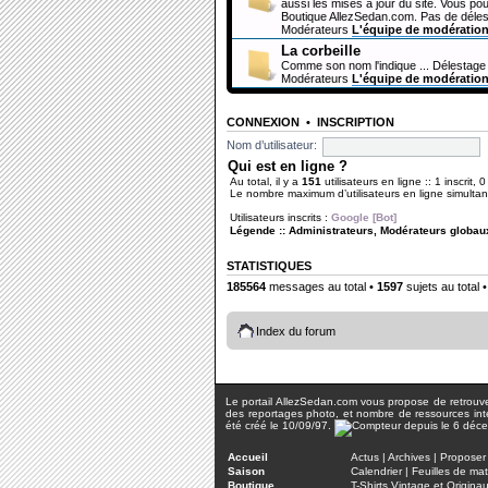
aussi les mises à jour du site. Vous pou
Boutique AllezSedan.com. Pas de déles
Modérateurs
L'équipe de modératio
La corbeille
Comme son nom l'indique ... Délestage 
Modérateurs
L'équipe de modératio
CONNEXION
•
INSCRIPTION
Nom d’utilisateur:
Qui est en ligne ?
Au total, il y a
151
utilisateurs en ligne :: 1 inscrit, 
Le nombre maximum d’utilisateurs en ligne simult
Utilisateurs inscrits :
Google [Bot]
Légende ::
Administrateurs
,
Modérateurs globau
STATISTIQUES
185564
messages au total •
1597
sujets au total 
Index du forum
Le portail AllezSedan.com vous propose de retrouver 
des reportages photo, et nombre de ressources inter
été créé le 10/09/97.
Accueil
Actus
|
Archives
|
Proposer 
Saison
Calendrier
|
Feuilles de ma
Boutique
T-Shirts Vintage et Origina