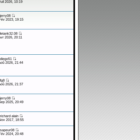
Juil 2026, 10:19
jerry08
Fév 2023, 19:15
letank32.08
Avr 2026, 20:11
diego51
Aoû 2026, 21:44
fg8
Aoû 2026, 21:37
jerry08
Sep 2025, 20:49
richard alain
Nov 2017, 18:55
sapeur08
Fév 2024, 20:48