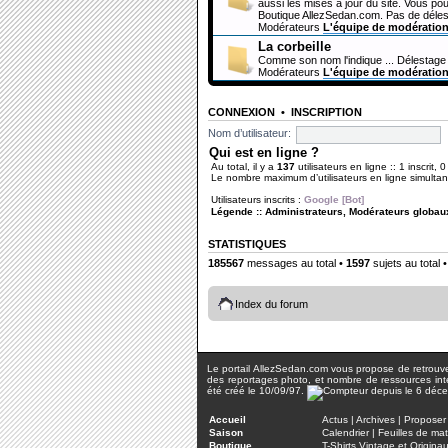
aussi les mises à jour du site. Vous pou
Boutique AllezSedan.com. Pas de déles
Modérateurs
L'équipe de modératio
La corbeille
Comme son nom l'indique ... Délestage 
Modérateurs
L'équipe de modératio
CONNEXION
•
INSCRIPTION
Nom d’utilisateur:
Qui est en ligne ?
Au total, il y a
137
utilisateurs en ligne :: 1 inscrit, 
Le nombre maximum d’utilisateurs en ligne simult
Utilisateurs inscrits :
Google [Bot]
Légende ::
Administrateurs
,
Modérateurs globau
STATISTIQUES
185567
messages au total •
1597
sujets au total 
Index du forum
Le portail AllezSedan.com vous propose de retrouver 
des reportages photo, et nombre de ressources inter
été créé le 10/09/97.
Accueil
Actus
|
Archives
|
Proposer 
Saison
Calendrier
|
Feuilles de ma
Boutique
T-Shirts Vintage et Origina