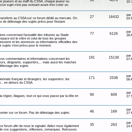
x joueurs et au staff du CSSA, chaque joueur ou
10 
qu'un sujet n'est pas existant avant d'en créer un.
n
par
27
16432
transferts au CSSA sur ce forum dédié au mercato. On
03 
s de délestage des sujets prévu pour l'instant.
n
par
77
6126
ons concernant l'actualité des tribunes au Stade
28 
ace est le vôtre et celui de tous les groupes
ressions et les annonces ou informations officielles des
s sujets n'est prévu pour le moment.
n
par
191
15130
 vos commentaires et informations concernant les
07 
eurs, dirigeants, supporters,... mais aussi les matches
délestage des sujets.
n
par
171
2538
onnats français et étrangers, les supporters, les
06 
ot... en dehors du CSSA.
n
par
90
609
 la région, blagues, tout ce qui vous passe par la tête en
27 
n
par
46
169
senter sur ce forum. Pas de délestage des sujets.
27 
n
par
35
263
 ce forum afin de nous le signaler. Aidez-nous également
24 
t de vos suggestions, réflexions, remarques. Retrouvez