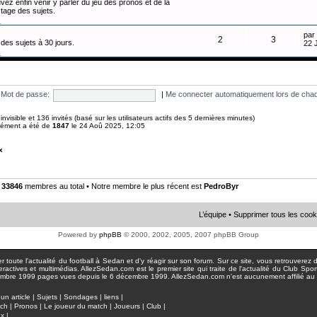
vez enfin venir y parler du jeu des pronos et de la
tage des sujets.
n
par
2
3
des sujets à 30 jours.
22 
n
Mot de passe:
|
Me connecter automatiquement lors de chaq
0 invisible et 136 invités (basé sur les utilisateurs actifs des 5 dernières minutes)
anément a été de
1847
le 24 Aoû 2025, 12:05
x
•
33846
membres au total • Notre membre le plus récent est
PedroByr
L’équipe
•
Supprimer tous les cook
Powered by
phpBB
© 2000, 2002, 2005, 2007 phpBB Group
toute l'actualité du football à Sedan et d'y réagir sur son forum. Sur ce site, vous retrouverez de
actives et multimédias. AllezSedan.com est le premier site qui traite de l'actualité du Club Spo
pages vues depuis le 6 décembre 1999. AllezSedan.com n'est aucunement affilié au c
un article
|
Sujets
|
Sondages
|
liens
|
tch
|
Pronos
|
Le joueur du match
|
Joueurs
|
Club
|
ux
|