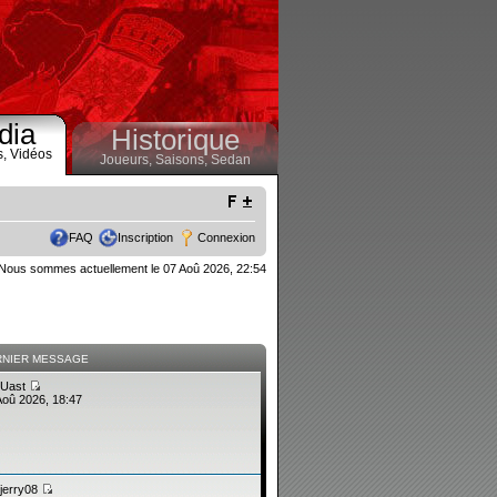
dia
Historique
s,
Vidéos
Joueurs,
Saisons,
Sedan
FAQ
Inscription
Connexion
Nous sommes actuellement le 07 Aoû 2026, 22:54
RNIER MESSAGE
Uast
Aoû 2026, 18:47
jerry08