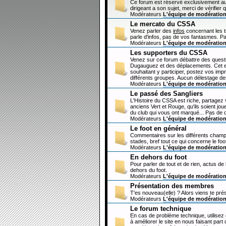
Ce forum est réservé exclusivement au
dirigeant a son sujet, merci de vérifier 
Modérateurs
L'équipe de modératio
Le mercato du CSSA
Venez parler des
infos
concernant les 
parle d'infos, pas de vos fantasmes. Pa
Modérateurs
L'équipe de modératio
Les supporters du CSSA
Venez sur ce forum débattre des questi
Dugauguez et des déplacements. Cet esp
souhaitant y participer, postez vos imp
différents groupes. Aucun délestage de
Modérateurs
L'équipe de modératio
Le passé des Sangliers
L'Histoire du CSSA est riche, partagez
anciens Vert et Rouge, qu'ils soient jou
du club qui vous ont marqué... Pas de 
Modérateurs
L'équipe de modératio
Le foot en général
Commentaires sur les différents champi
stades, bref tout ce qui concerne le fo
Modérateurs
L'équipe de modératio
En dehors du foot
Pour parler de tout et de rien, actus de
dehors du foot.
Modérateurs
L'équipe de modératio
Présentation des membres
T'es nouveau(elle) ? Alors viens te pré
Modérateurs
L'équipe de modératio
Le forum technique
En cas de problème technique, utilisez
à améliorer le site en nous faisant par