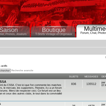
Multime
Saison
Boutique
Forum,
Chat,
Photo
ier,
Pronos,
Joueurs
T-Shirts Vintage et Originaux
s actifs
Recherche avancée
SUJETS
MESSAGES
DE
 CSSA
par
836
135512
ent du CSSA. C'est ici que l'on commente les matches
07 
s, le mercato, les supporters, l'histoire, il y a un forum
es forums. Merci de respecter ceci. Ce forum est un lieu
 et ceux des autres clubs, le tout dans la convivialité
n
A
par
36
4878