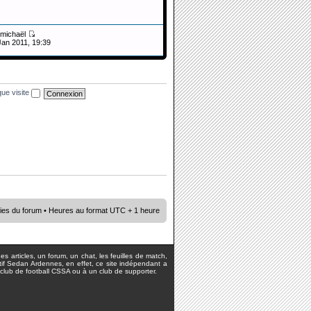
michaël
Jan 2011, 19:39
ue visite
ies du forum
• Heures au format UTC + 1 heure
s articles, un forum, un chat, les feuilles de match,
rtif Sedan Ardennes, en effet, ce site indépendant a
lub de football CSSA ou à un club de supporter.