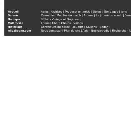
Accueil
Actus
|
Archives
|
Proposer un article
|
Sujets
|
Sondages
|
liens
|
Saison
Calendrier
|
Feuilles de match
|
Pronos
|
Le joueur du match
|
Jou
Boutique
T-Shirts Vintage et Originaux
|
Multimedia
Forum
|
Chat
|
Photos
|
Videos
|
Historique
Chroniques du passé
|
Joueurs
|
Saisons
|
Sedan
|
AllezSedan.com
Nous contacter
|
Plan du site
|
Aide
|
Encyclopedie
|
Recherche
|
M