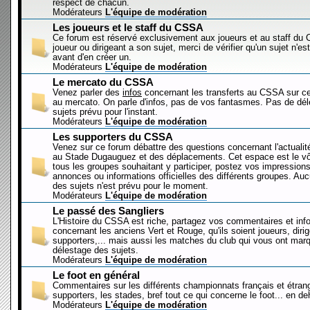
respect de chacun.
Modérateurs
L'équipe de modération
Les joueurs et le staff du CSSA
Ce forum est réservé exclusivement aux joueurs et au staff d
joueur ou dirigeant a son sujet, merci de vérifier qu'un sujet n'es
avant d'en créer un.
Modérateurs
L'équipe de modération
Le mercato du CSSA
Venez parler des
infos
concernant les transferts au CSSA sur c
au mercato. On parle d'infos, pas de vos fantasmes. Pas de dé
sujets prévu pour l'instant.
Modérateurs
L'équipe de modération
Les supporters du CSSA
Venez sur ce forum débattre des questions concernant l'actualit
au Stade Dugauguez et des déplacements. Cet espace est le vôt
tous les groupes souhaitant y participer, postez vos impressions
annonces ou informations officielles des différents groupes. Au
des sujets n'est prévu pour le moment.
Modérateurs
L'équipe de modération
Le passé des Sangliers
L'Histoire du CSSA est riche, partagez vos commentaires et inf
concernant les anciens Vert et Rouge, qu'ils soient joueurs, diri
supporters,... mais aussi les matches du club qui vous ont mar
délestage des sujets.
Modérateurs
L'équipe de modération
Le foot en général
Commentaires sur les différents championnats français et étrang
supporters, les stades, bref tout ce qui concerne le foot... en 
Modérateurs
L'équipe de modération