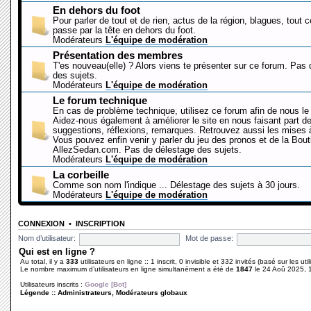
En dehors du foot
Pour parler de tout et de rien, actus de la région, blagues, tout 
passe par la tête en dehors du foot.
Modérateurs
L'équipe de modération
Présentation des membres
T'es nouveau(elle) ? Alors viens te présenter sur ce forum. Pas
des sujets.
Modérateurs
L'équipe de modération
Le forum technique
En cas de problème technique, utilisez ce forum afin de nous le 
Aidez-nous également à améliorer le site en nous faisant part d
suggestions, réflexions, remarques. Retrouvez aussi les mises à
Vous pouvez enfin venir y parler du jeu des pronos et de la Bout
AllezSedan.com. Pas de délestage des sujets.
Modérateurs
L'équipe de modération
La corbeille
Comme son nom l'indique ... Délestage des sujets à 30 jours.
Modérateurs
L'équipe de modération
CONNEXION
•
INSCRIPTION
Nom d’utilisateur:
Mot de passe:
Qui est en ligne ?
Au total, il y a
333
utilisateurs en ligne :: 1 inscrit, 0 invisible et 332 invités (basé sur les ut
Le nombre maximum d’utilisateurs en ligne simultanément a été de
1847
le 24 Aoû 2025, 
Utilisateurs inscrits :
Google [Bot]
Légende ::
Administrateurs
,
Modérateurs globaux