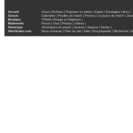
Accueil
Actus
|
Archives
|
Proposer un article
|
Sujets
|
Sondages
|
liens
|
Saison
Calendrier
|
Feuilles de match
|
Pronos
|
Le joueur du match
|
Jou
Boutique
T-Shirts Vintage et Originaux
|
Multimedia
Forum
|
Chat
|
Photos
|
Videos
|
Historique
Chroniques du passé
|
Joueurs
|
Saisons
|
Sedan
|
AllezSedan.com
Nous contacter
|
Plan du site
|
Aide
|
Encyclopedie
|
Recherche
|
M