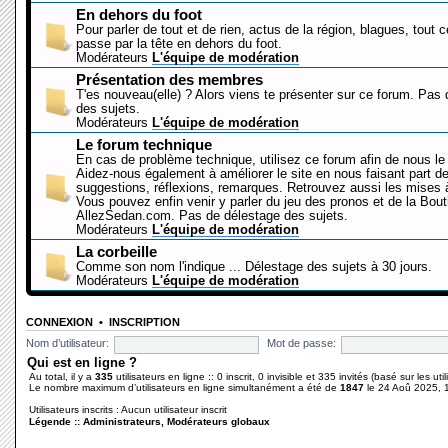
En dehors du foot
Pour parler de tout et de rien, actus de la région, blagues, tout 
passe par la tête en dehors du foot.
Modérateurs
L'équipe de modération
Présentation des membres
T'es nouveau(elle) ? Alors viens te présenter sur ce forum. Pas
des sujets.
Modérateurs
L'équipe de modération
Le forum technique
En cas de problème technique, utilisez ce forum afin de nous le 
Aidez-nous également à améliorer le site en nous faisant part d
suggestions, réflexions, remarques. Retrouvez aussi les mises à
Vous pouvez enfin venir y parler du jeu des pronos et de la Bout
AllezSedan.com. Pas de délestage des sujets.
Modérateurs
L'équipe de modération
La corbeille
Comme son nom l'indique ... Délestage des sujets à 30 jours.
Modérateurs
L'équipe de modération
CONNEXION
•
INSCRIPTION
Nom d’utilisateur:
Mot de passe:
Qui est en ligne ?
Au total, il y a
335
utilisateurs en ligne :: 0 inscrit, 0 invisible et 335 invités (basé sur les ut
Le nombre maximum d’utilisateurs en ligne simultanément a été de
1847
le 24 Aoû 2025, 
Utilisateurs inscrits : Aucun utilisateur inscrit
Légende ::
Administrateurs
,
Modérateurs globaux