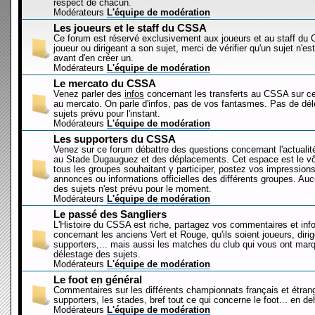
respect de chacun.
Modérateurs
L'équipe de modération
Les joueurs et le staff du CSSA
Ce forum est réservé exclusivement aux joueurs et au staff d
joueur ou dirigeant a son sujet, merci de vérifier qu'un sujet n'es
avant d'en créer un.
Modérateurs
L'équipe de modération
Le mercato du CSSA
Venez parler des
infos
concernant les transferts au CSSA sur c
au mercato. On parle d'infos, pas de vos fantasmes. Pas de dé
sujets prévu pour l'instant.
Modérateurs
L'équipe de modération
Les supporters du CSSA
Venez sur ce forum débattre des questions concernant l'actualit
au Stade Dugauguez et des déplacements. Cet espace est le vôt
tous les groupes souhaitant y participer, postez vos impressions
annonces ou informations officielles des différents groupes. Au
des sujets n'est prévu pour le moment.
Modérateurs
L'équipe de modération
Le passé des Sangliers
L'Histoire du CSSA est riche, partagez vos commentaires et inf
concernant les anciens Vert et Rouge, qu'ils soient joueurs, diri
supporters,... mais aussi les matches du club qui vous ont mar
délestage des sujets.
Modérateurs
L'équipe de modération
Le foot en général
Commentaires sur les différents championnats français et étrang
supporters, les stades, bref tout ce qui concerne le foot... en 
Modérateurs
L'équipe de modération