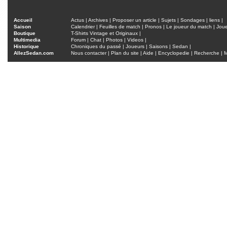
Accueil
Actus
|
Archives
|
Proposer un article
|
Sujets
|
Sondages
|
liens
|
Saison
Calendrier
|
Feuilles de match
|
Pronos
|
Le joueur du match
|
Jou
Boutique
T-Shirts Vintage et Originaux
|
Multimedia
Forum
|
Chat
|
Photos
|
Videos
|
Historique
Chroniques du passé
|
Joueurs
|
Saisons
|
Sedan
|
AllezSedan.com
Nous contacter
|
Plan du site
|
Aide
|
Encyclopedie
|
Recherche
|
M