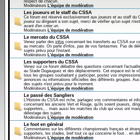
respect de chacun.
Modérateurs
L'équipe de modération
Les joueurs et le staff du CSSA
Ce forum est réservé exclusivement aux joueurs et au staff d
joueur ou dirigeant a son sujet, merci de vérifier qu'un sujet n'es
avant d'en créer un.
Modérateurs
L'équipe de modération
Le mercato du CSSA
Venez parler des
infos
concernant les transferts au CSSA sur c
au mercato. On parle d'infos, pas de vos fantasmes. Pas de dé
sujets prévu pour l'instant.
Modérateurs
L'équipe de modération
Les supporters du CSSA
Venez sur ce forum débattre des questions concernant l'actualit
au Stade Dugauguez et des déplacements. Cet espace est le vôt
tous les groupes souhaitant y participer, postez vos impressions
annonces ou informations officielles des différents groupes. Au
des sujets n'est prévu pour le moment.
Modérateurs
L'équipe de modération
Le passé des Sangliers
L'Histoire du CSSA est riche, partagez vos commentaires et inf
concernant les anciens Vert et Rouge, qu'ils soient joueurs, diri
supporters,... mais aussi les matches du club qui vous ont mar
délestage des sujets.
Modérateurs
L'équipe de modération
Le foot en général
Commentaires sur les différents championnats français et étrang
supporters, les stades, bref tout ce qui concerne le foot... en 
Modérateurs
L'équipe de modération