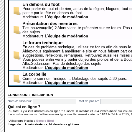
En dehors du foot
Pour parler de tout et de rien, actus de la région, blagues, tout 
passe par la tête en dehors du foot.
Modérateurs
L'équipe de modération
Présentation des membres
T'es nouveau(elle) ? Alors viens te présenter sur ce forum. Pas
des sujets.
Modérateurs
L'équipe de modération
Le forum technique
En cas de problème technique, utilisez ce forum afin de nous le 
Aidez-nous également à améliorer le site en nous faisant part d
suggestions, réflexions, remarques. Retrouvez aussi les mises à
Vous pouvez enfin venir y parler du jeu des pronos et de la Bout
AllezSedan.com. Pas de délestage des sujets.
Modérateurs
L'équipe de modération
La corbeille
Comme son nom l'indique ... Délestage des sujets à 30 jours.
Modérateurs
L'équipe de modération
CONNEXION
•
INSCRIPTION
Nom d’utilisateur:
Mot de passe:
Qui est en ligne ?
Au total, il y a
205
utilisateurs en ligne :: 1 inscrit, 0 invisible et 204 invités (basé sur les ut
Le nombre maximum d’utilisateurs en ligne simultanément a été de
1847
le 24 Aoû 2025, 
Utilisateurs inscrits :
Google [Bot]
Légende ::
Administrateurs
,
Modérateurs globaux