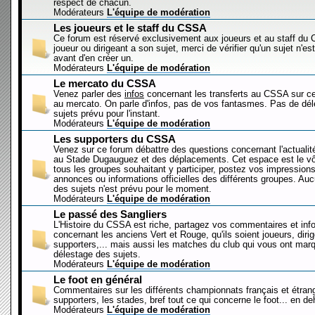
respect de chacun.
Modérateurs
L'équipe de modération
Les joueurs et le staff du CSSA
Ce forum est réservé exclusivement aux joueurs et au staff d
joueur ou dirigeant a son sujet, merci de vérifier qu'un sujet n'es
avant d'en créer un.
Modérateurs
L'équipe de modération
Le mercato du CSSA
Venez parler des
infos
concernant les transferts au CSSA sur c
au mercato. On parle d'infos, pas de vos fantasmes. Pas de dé
sujets prévu pour l'instant.
Modérateurs
L'équipe de modération
Les supporters du CSSA
Venez sur ce forum débattre des questions concernant l'actualit
au Stade Dugauguez et des déplacements. Cet espace est le vôt
tous les groupes souhaitant y participer, postez vos impressions
annonces ou informations officielles des différents groupes. Au
des sujets n'est prévu pour le moment.
Modérateurs
L'équipe de modération
Le passé des Sangliers
L'Histoire du CSSA est riche, partagez vos commentaires et inf
concernant les anciens Vert et Rouge, qu'ils soient joueurs, diri
supporters,... mais aussi les matches du club qui vous ont mar
délestage des sujets.
Modérateurs
L'équipe de modération
Le foot en général
Commentaires sur les différents championnats français et étrang
supporters, les stades, bref tout ce qui concerne le foot... en 
Modérateurs
L'équipe de modération