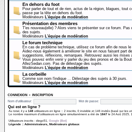
En dehors du foot
Pour parler de tout et de rien, actus de la région, blagues, tout 
passe par la tête en dehors du foot.
Modérateurs
L'équipe de modération
Présentation des membres
T'es nouveau(elle) ? Alors viens te présenter sur ce forum. Pas
des sujets.
Modérateurs
L'équipe de modération
Le forum technique
En cas de problème technique, utilisez ce forum afin de nous le 
Aidez-nous également à améliorer le site en nous faisant part d
suggestions, réflexions, remarques. Retrouvez aussi les mises à
Vous pouvez enfin venir y parler du jeu des pronos et de la Bout
AllezSedan.com. Pas de délestage des sujets.
Modérateurs
L'équipe de modération
La corbeille
Comme son nom l'indique ... Délestage des sujets à 30 jours.
Modérateurs
L'équipe de modération
CONNEXION
•
INSCRIPTION
Nom d’utilisateur:
Mot de passe:
Qui est en ligne ?
Au total, il y a
148
utilisateurs en ligne :: 2 inscrits, 0 invisible et 146 invités (basé sur les 
Le nombre maximum d’utilisateurs en ligne simultanément a été de
1847
le 24 Aoû 2025, 
Utilisateurs inscrits :
diego51
,
Google [Bot]
Légende ::
Administrateurs
,
Modérateurs globaux