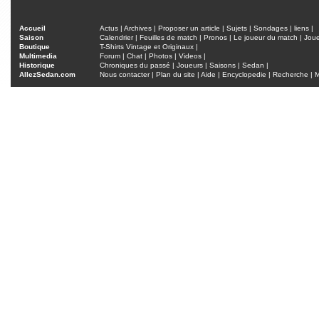
Accueil
Actus
|
Archives
|
Proposer un article
|
Sujets
|
Sondages
|
liens
|
Saison
Calendrier
|
Feuilles de match
|
Pronos
|
Le joueur du match
|
Jou
Boutique
T-Shirts Vintage et Originaux
|
Multimedia
Forum
|
Chat
|
Photos
|
Videos
|
Historique
Chroniques du passé
|
Joueurs
|
Saisons
|
Sedan
|
AllezSedan.com
Nous contacter
|
Plan du site
|
Aide
|
Encyclopedie
|
Recherche
|
M