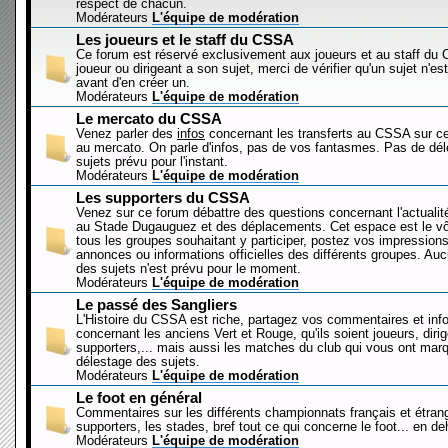
respect de chacun.
Modérateurs
L'équipe de modération
Les joueurs et le staff du CSSA
Ce forum est réservé exclusivement aux joueurs et au staff d
joueur ou dirigeant a son sujet, merci de vérifier qu'un sujet n'es
avant d'en créer un.
Modérateurs
L'équipe de modération
Le mercato du CSSA
Venez parler des
infos
concernant les transferts au CSSA sur c
au mercato. On parle d'infos, pas de vos fantasmes. Pas de dé
sujets prévu pour l'instant.
Modérateurs
L'équipe de modération
Les supporters du CSSA
Venez sur ce forum débattre des questions concernant l'actualit
au Stade Dugauguez et des déplacements. Cet espace est le vôt
tous les groupes souhaitant y participer, postez vos impressions
annonces ou informations officielles des différents groupes. Au
des sujets n'est prévu pour le moment.
Modérateurs
L'équipe de modération
Le passé des Sangliers
L'Histoire du CSSA est riche, partagez vos commentaires et inf
concernant les anciens Vert et Rouge, qu'ils soient joueurs, diri
supporters,... mais aussi les matches du club qui vous ont mar
délestage des sujets.
Modérateurs
L'équipe de modération
Le foot en général
Commentaires sur les différents championnats français et étrang
supporters, les stades, bref tout ce qui concerne le foot... en 
Modérateurs
L'équipe de modération