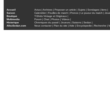
Accueil
Actus
|
Archives
|
Proposer un article
|
Sujets
|
Sondages
|
liens
|
Saison
Calendrier
|
Feuilles de match
|
Pronos
|
Le joueur du match
|
Jou
Boutique
T-Shirts Vintage et Originaux
|
Multimedia
Forum
|
Chat
|
Photos
|
Videos
|
Historique
Chroniques du passé
|
Joueurs
|
Saisons
|
Sedan
|
AllezSedan.com
Nous contacter
|
Plan du site
|
Aide
|
Encyclopedie
|
Recherche
|
M