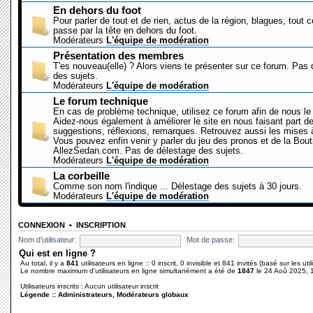
En dehors du foot
Pour parler de tout et de rien, actus de la région, blagues, tout 
passe par la tête en dehors du foot.
Modérateurs
L'équipe de modération
Présentation des membres
T'es nouveau(elle) ? Alors viens te présenter sur ce forum. Pas
des sujets.
Modérateurs
L'équipe de modération
Le forum technique
En cas de problème technique, utilisez ce forum afin de nous le 
Aidez-nous également à améliorer le site en nous faisant part d
suggestions, réflexions, remarques. Retrouvez aussi les mises à
Vous pouvez enfin venir y parler du jeu des pronos et de la Bout
AllezSedan.com. Pas de délestage des sujets.
Modérateurs
L'équipe de modération
La corbeille
Comme son nom l'indique ... Délestage des sujets à 30 jours.
Modérateurs
L'équipe de modération
CONNEXION
•
INSCRIPTION
Nom d’utilisateur:
Mot de passe:
Qui est en ligne ?
Au total, il y a
841
utilisateurs en ligne :: 0 inscrit, 0 invisible et 841 invités (basé sur les ut
Le nombre maximum d’utilisateurs en ligne simultanément a été de
1847
le 24 Aoû 2025, 
Utilisateurs inscrits : Aucun utilisateur inscrit
Légende ::
Administrateurs
,
Modérateurs globaux