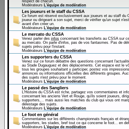
respect de chacun.
Modérateurs
L'équipe de modération
Les joueurs et le staff du CSSA
Ce forum est réservé exclusivement aux joueurs et au staff d
joueur ou dirigeant a son sujet, merci de vérifier qu'un sujet n'es
avant d'en créer un.
Modérateurs
L'équipe de modération
Le mercato du CSSA
Venez parler des
infos
concernant les transferts au CSSA sur c
au mercato. On parle d'infos, pas de vos fantasmes. Pas de dé
sujets prévu pour l'instant.
Modérateurs
L'équipe de modération
Les supporters du CSSA
Venez sur ce forum débattre des questions concernant l'actualit
au Stade Dugauguez et des déplacements. Cet espace est le vôt
tous les groupes souhaitant y participer, postez vos impressions
annonces ou informations officielles des différents groupes. Au
des sujets n'est prévu pour le moment.
Modérateurs
L'équipe de modération
Le passé des Sangliers
L'Histoire du CSSA est riche, partagez vos commentaires et inf
concernant les anciens Vert et Rouge, qu'ils soient joueurs, diri
supporters,... mais aussi les matches du club qui vous ont mar
délestage des sujets.
Modérateurs
L'équipe de modération
Le foot en général
Commentaires sur les différents championnats français et étrang
supporters, les stades, bref tout ce qui concerne le foot... en 
Modérateurs
L'équipe de modération