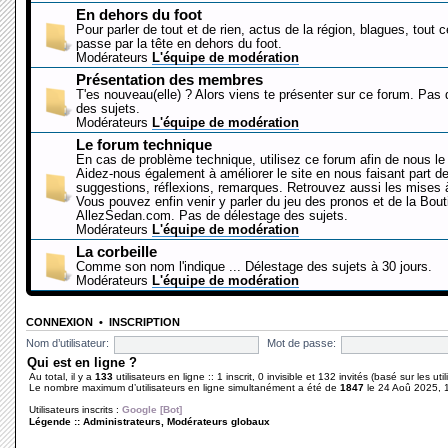
En dehors du foot
Pour parler de tout et de rien, actus de la région, blagues, tout 
passe par la tête en dehors du foot.
Modérateurs
L'équipe de modération
Présentation des membres
T'es nouveau(elle) ? Alors viens te présenter sur ce forum. Pas
des sujets.
Modérateurs
L'équipe de modération
Le forum technique
En cas de problème technique, utilisez ce forum afin de nous le 
Aidez-nous également à améliorer le site en nous faisant part d
suggestions, réflexions, remarques. Retrouvez aussi les mises à
Vous pouvez enfin venir y parler du jeu des pronos et de la Bout
AllezSedan.com. Pas de délestage des sujets.
Modérateurs
L'équipe de modération
La corbeille
Comme son nom l'indique ... Délestage des sujets à 30 jours.
Modérateurs
L'équipe de modération
CONNEXION
•
INSCRIPTION
Nom d’utilisateur:
Mot de passe:
Qui est en ligne ?
Au total, il y a
133
utilisateurs en ligne :: 1 inscrit, 0 invisible et 132 invités (basé sur les ut
Le nombre maximum d’utilisateurs en ligne simultanément a été de
1847
le 24 Aoû 2025, 
Utilisateurs inscrits :
Google [Bot]
Légende ::
Administrateurs
,
Modérateurs globaux