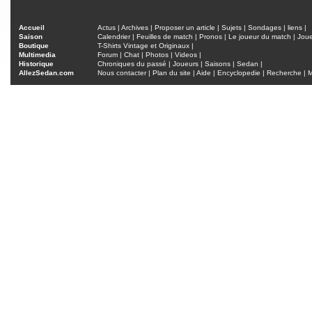
Accueil
Actus
|
Archives
|
Proposer un article
|
Sujets
|
Sondages
|
liens
|
Saison
Calendrier
|
Feuilles de match
|
Pronos
|
Le joueur du match
|
Jou
Boutique
T-Shirts Vintage et Originaux
|
Multimedia
Forum
|
Chat
|
Photos
|
Videos
|
Historique
Chroniques du passé
|
Joueurs
|
Saisons
|
Sedan
|
AllezSedan.com
Nous contacter
|
Plan du site
|
Aide
|
Encyclopedie
|
Recherche
|
M