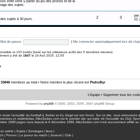
vez enfin venir y parler du jeu des pronos et de la
tage des sujets.
n
par
2
3
des sujets à 30 jours.
22 
n
Mot de passe:
|
Me connecter automatiquement lors de chaq
0 invisible et 153 invités (basé sur les utilisateurs actifs des 5 dernières minutes)
anément a été de
1847
le 24 Aoû 2025, 12:05
x
•
33846
membres au total • Notre membre le plus récent est
PedroByr
L’équipe
•
Supprimer tous les cook
Powered by
phpBB
© 2000, 2002, 2005, 2007 phpBB Group
toute l'actualité du football à Sedan et d'y réagir sur son forum. Sur ce site, vous retrouverez de
actives et multimédias. AllezSedan.com est le premier site qui traite de l'actualité du Club Spo
pages vues depuis le 6 décembre 1999. AllezSedan.com n'est aucunement affilié au c
un article
|
Sujets
|
Sondages
|
liens
|
tch
|
Pronos
|
Le joueur du match
|
Joueurs
|
Club
|
ux
|