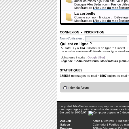
aussi les mises à jour du site. Vous pou
Boutique AllezSedan.com. Pas de déles
Modérateurs
L'équipe de modératio
La corbeille
Comme son nom l'indique ... Délestage 
Modérateurs
L'équipe de modératio
CONNEXION
•
INSCRIPTION
Nom d’utilisateur:
Qui est en ligne ?
Au total, il y a
154
utilisateurs en ligne :: 1 inscrit, 
Le nombre maximum d’utilisateurs en ligne simult
Utilisateurs inscrits :
Google [Bot]
Légende ::
Administrateurs
,
Modérateurs globau
STATISTIQUES
185566
messages au total •
1597
sujets au total 
Index du forum
Le portail AllezSedan.com vous propose de retrouver 
des reportages photo, et nombre de ressources inter
été créé le 10/09/97.
Accueil
Actus
|
Archives
|
Proposer 
Saison
Calendrier
|
Feuilles de ma
Boutique
T-Shirts Vintage et Origina