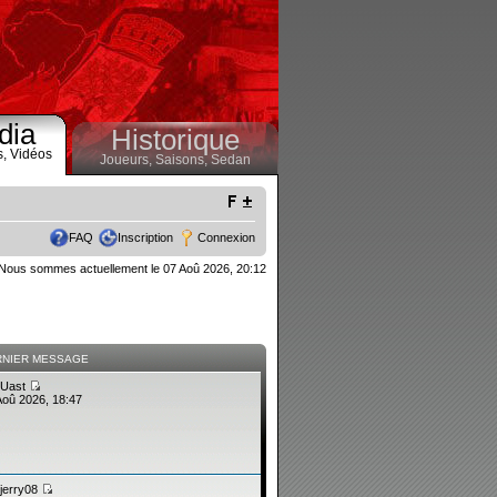
dia
Historique
s,
Vidéos
Joueurs,
Saisons,
Sedan
FAQ
Inscription
Connexion
Nous sommes actuellement le 07 Aoû 2026, 20:12
RNIER MESSAGE
Uast
Aoû 2026, 18:47
jerry08