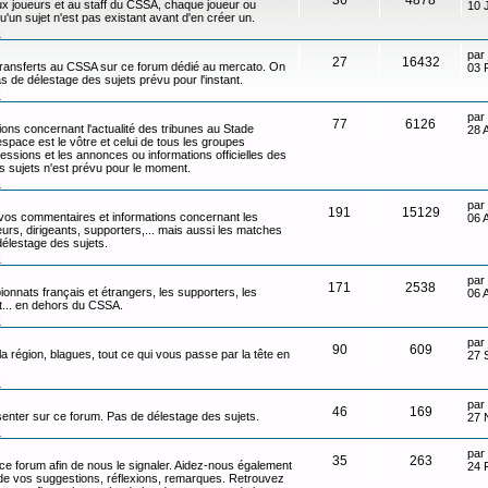
x joueurs et au staff du CSSA, chaque joueur ou
10 
qu'un sujet n'est pas existant avant d'en créer un.
n
par
27
16432
transferts au CSSA sur ce forum dédié au mercato. On
03 
s de délestage des sujets prévu pour l'instant.
n
par
77
6126
ons concernant l'actualité des tribunes au Stade
28 
ace est le vôtre et celui de tous les groupes
ressions et les annonces ou informations officielles des
s sujets n'est prévu pour le moment.
n
par
191
15129
 vos commentaires et informations concernant les
06 
eurs, dirigeants, supporters,... mais aussi les matches
délestage des sujets.
n
par
171
2538
onnats français et étrangers, les supporters, les
06 
ot... en dehors du CSSA.
n
par
90
609
 la région, blagues, tout ce qui vous passe par la tête en
27 
n
par
46
169
senter sur ce forum. Pas de délestage des sujets.
27 
n
par
35
263
 ce forum afin de nous le signaler. Aidez-nous également
24 
t de vos suggestions, réflexions, remarques. Retrouvez