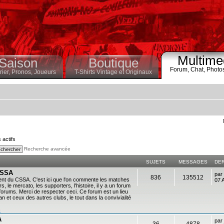
Multime
Saison
Boutique
Forum,
Chat,
Photo
ier,
Pronos,
Joueurs
T-Shirts Vintage et Originaux
s actifs
Recherche avancée
SUJETS
MESSAGES
DE
 CSSA
par
836
135512
ent du CSSA. C'est ici que l'on commente les matches
07 
s, le mercato, les supporters, l'histoire, il y a un forum
es forums. Merci de respecter ceci. Ce forum est un lieu
 et ceux des autres clubs, le tout dans la convivialité
n
A
par
36
4878