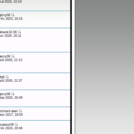
Juil 2026, 10:19
jerry08
Fév 2023, 19:15
letank32.08
Avr 2026, 20:11
jerry08
Aoû 2026, 21:13
fg8
Aoû 2026, 21:37
jerry08
Sep 2025, 20:49
richard alain
Nov 2017, 18:55
sapeur08
Fév 2024, 20:48