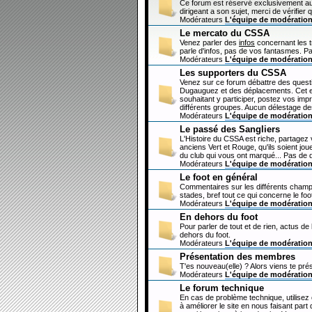
Ce forum est réservé exclusivement au
dirigeant a son sujet, merci de vérifier 
Modérateurs
L'équipe de modératio
Le mercato du CSSA
Venez parler des
infos
concernant les 
parle d'infos, pas de vos fantasmes. Pa
Modérateurs
L'équipe de modératio
Les supporters du CSSA
Venez sur ce forum débattre des questi
Dugauguez et des déplacements. Cet esp
souhaitant y participer, postez vos imp
différents groupes. Aucun délestage de
Modérateurs
L'équipe de modératio
Le passé des Sangliers
L'Histoire du CSSA est riche, partagez
anciens Vert et Rouge, qu'ils soient jou
du club qui vous ont marqué... Pas de 
Modérateurs
L'équipe de modératio
Le foot en général
Commentaires sur les différents champi
stades, bref tout ce qui concerne le fo
Modérateurs
L'équipe de modératio
En dehors du foot
Pour parler de tout et de rien, actus de
dehors du foot.
Modérateurs
L'équipe de modératio
Présentation des membres
T'es nouveau(elle) ? Alors viens te pré
Modérateurs
L'équipe de modératio
Le forum technique
En cas de problème technique, utilisez
à améliorer le site en nous faisant par