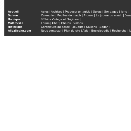
Accueil
Actus
|
Archives
|
Proposer un article
|
Sujets
|
Sondages
|
liens
|
Saison
Calendrier
|
Feuilles de match
|
Pronos
|
Le joueur du match
|
Jou
Boutique
T-Shirts Vintage et Originaux
|
Multimedia
Forum
|
Chat
|
Photos
|
Videos
|
Historique
Chroniques du passé
|
Joueurs
|
Saisons
|
Sedan
|
AllezSedan.com
Nous contacter
|
Plan du site
|
Aide
|
Encyclopedie
|
Recherche
|
M