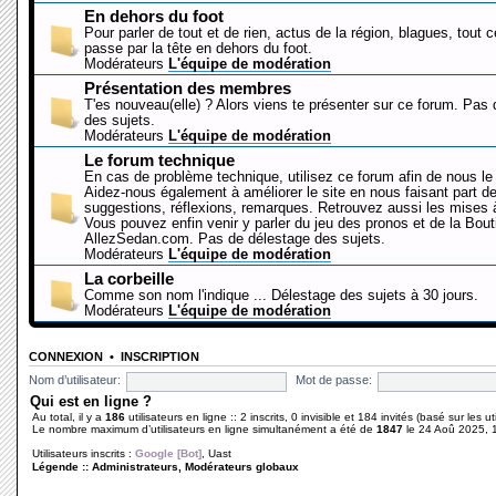
En dehors du foot
Pour parler de tout et de rien, actus de la région, blagues, tout 
passe par la tête en dehors du foot.
Modérateurs
L'équipe de modération
Présentation des membres
T'es nouveau(elle) ? Alors viens te présenter sur ce forum. Pas
des sujets.
Modérateurs
L'équipe de modération
Le forum technique
En cas de problème technique, utilisez ce forum afin de nous le 
Aidez-nous également à améliorer le site en nous faisant part d
suggestions, réflexions, remarques. Retrouvez aussi les mises à
Vous pouvez enfin venir y parler du jeu des pronos et de la Bout
AllezSedan.com. Pas de délestage des sujets.
Modérateurs
L'équipe de modération
La corbeille
Comme son nom l'indique ... Délestage des sujets à 30 jours.
Modérateurs
L'équipe de modération
CONNEXION
•
INSCRIPTION
Nom d’utilisateur:
Mot de passe:
Qui est en ligne ?
Au total, il y a
186
utilisateurs en ligne :: 2 inscrits, 0 invisible et 184 invités (basé sur les 
Le nombre maximum d’utilisateurs en ligne simultanément a été de
1847
le 24 Aoû 2025, 
Utilisateurs inscrits :
Google [Bot]
,
Uast
Légende ::
Administrateurs
,
Modérateurs globaux