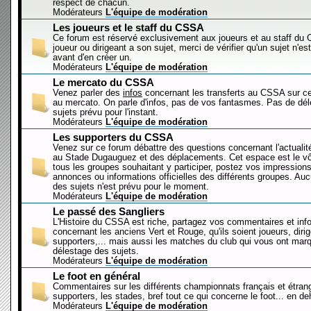
respect de chacun.
Modérateurs
L'équipe de modération
Les joueurs et le staff du CSSA
Ce forum est réservé exclusivement aux joueurs et au staff d
joueur ou dirigeant a son sujet, merci de vérifier qu'un sujet n'es
avant d'en créer un.
Modérateurs
L'équipe de modération
Le mercato du CSSA
Venez parler des
infos
concernant les transferts au CSSA sur c
au mercato. On parle d'infos, pas de vos fantasmes. Pas de dé
sujets prévu pour l'instant.
Modérateurs
L'équipe de modération
Les supporters du CSSA
Venez sur ce forum débattre des questions concernant l'actualit
au Stade Dugauguez et des déplacements. Cet espace est le vôt
tous les groupes souhaitant y participer, postez vos impressions
annonces ou informations officielles des différents groupes. Au
des sujets n'est prévu pour le moment.
Modérateurs
L'équipe de modération
Le passé des Sangliers
L'Histoire du CSSA est riche, partagez vos commentaires et inf
concernant les anciens Vert et Rouge, qu'ils soient joueurs, diri
supporters,... mais aussi les matches du club qui vous ont mar
délestage des sujets.
Modérateurs
L'équipe de modération
Le foot en général
Commentaires sur les différents championnats français et étrang
supporters, les stades, bref tout ce qui concerne le foot... en 
Modérateurs
L'équipe de modération