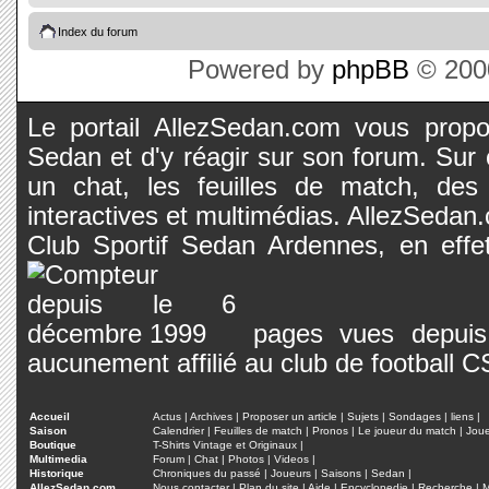
Index du forum
Powered by
phpBB
© 2000
Le portail AllezSedan.com vous propos
Sedan et d'y réagir sur son forum. Sur c
un chat, les feuilles de match, des
interactives et multimédias. AllezSedan.c
Club Sportif Sedan Ardennes, en effet
pages vues depuis 
aucunement affilié au club de football 
Accueil
Actus
|
Archives
|
Proposer un article
|
Sujets
|
Sondages
|
liens
|
Saison
Calendrier
|
Feuilles de match
|
Pronos
|
Le joueur du match
|
Jou
Boutique
T-Shirts Vintage et Originaux
|
Multimedia
Forum
|
Chat
|
Photos
|
Videos
|
Historique
Chroniques du passé
|
Joueurs
|
Saisons
|
Sedan
|
AllezSedan.com
Nous contacter
|
Plan du site
|
Aide
|
Encyclopedie
|
Recherche
|
M