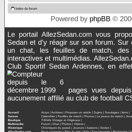
Index du forum
Powered by
phpBB
© 2000
Le portail AllezSedan.com vous propos
Sedan et d'y réagir sur son forum. Sur c
un chat, les feuilles de match, des
interactives et multimédias. AllezSedan.c
Club Sportif Sedan Ardennes, en effet
pages vues depuis 
aucunement affilié au club de football 
Accueil
Actus
|
Archives
|
Proposer un article
|
Sujets
|
Sondages
|
liens
|
Saison
Calendrier
|
Feuilles de match
|
Pronos
|
Le joueur du match
|
Jou
Boutique
T-Shirts Vintage et Originaux
|
Multimedia
Forum
|
Chat
|
Photos
|
Videos
|
Historique
Chroniques du passé
|
Joueurs
|
Saisons
|
Sedan
|
AllezSedan.com
Nous contacter
|
Plan du site
|
Aide
|
Encyclopedie
|
Recherche
|
M