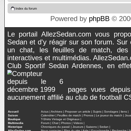
Index du forum
Powered by
phpBB
© 2000
Le portail AllezSedan.com vous propos
Sedan et d'y réagir sur son forum. Sur c
un chat, les feuilles de match, des
interactives et multimédias. AllezSedan.c
Club Sportif Sedan Ardennes, en effet
pages vues depuis 
aucunement affilié au club de football 
Accueil
Actus
|
Archives
|
Proposer un article
|
Sujets
|
Sondages
|
liens
|
Saison
Calendrier
|
Feuilles de match
|
Pronos
|
Le joueur du match
|
Jou
Boutique
T-Shirts Vintage et Originaux
|
Multimedia
Forum
|
Chat
|
Photos
|
Videos
|
Historique
Chroniques du passé
|
Joueurs
|
Saisons
|
Sedan
|
AllezSedan.com
Nous contacter
|
Plan du site
|
Aide
|
Encyclopedie
|
Recherche
|
M