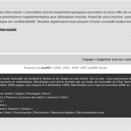
ez être inscrit. L’inscription prend seulement quelques secondes et vous offre d
s permissions supplémentaires aux utilisateurs inscrits. Avant de vous inscrire, as
litique de confidentialité. Veuillez également vous assurer d’avoir consulté toutes le
identialité
L’équipe
•
Supprimer tous les cook
Powered by
phpBB
© 2000, 2002, 2005, 2007 phpBB Group
toute l'actualité du football à Sedan et d'y réagir sur son forum. Sur ce site, vous retrouverez de
actives et multimédias. AllezSedan.com est le premier site qui traite de l'actualité du Club Spo
pages vues depuis le 6 décembre 1999. AllezSedan.com n'est aucunement affilié au c
un article
|
Sujets
|
Sondages
|
liens
|
tch
|
Pronos
|
Le joueur du match
|
Joueurs
|
Club
|
ux
|
deos
|
eurs
|
Saisons
|
Sedan
|
te
|
Aide
|
Encyclopedie
|
Recherche
|
Mentions légales
|
Recommander-nous