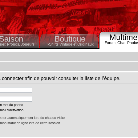
Multime
Saison
Boutique
Forum,
Chat,
Photo
ier,
Pronos,
Joueurs
T-Shirts Vintage et Originaux
connecter afin de pouvoir consulter la liste de l’équipe.
on mot de passe
mail d’activation
ter automatiquement lors de chaque visite
on statut en ligne lors de cette session