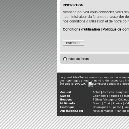
INSCRIPTION
Avant de pouvoir vous connecter, vous dev
l’administrateur du forum peut accorder de
nos conditions d’utilisation et de notre po
Conditions d’utilisation
|
Politique de conf
Inscription
Index du forum
Le portail AllezSedan.com vous propose de retrouver 
des reportages photo, et nombre de ressources inter
été créé le 10/09/97.
Accueil
Actus
|
Archives
|
Proposer 
Saison
Calendrier
|
Feuilles de ma
Boutique
T-Shirts Vintage et Origina
Multimedia
Forum
|
Chat
|
Photos
|
Vi
Historique
Chroniques du passé
|
Jou
AllezSedan.com
Nous contacter
|
Plan du si