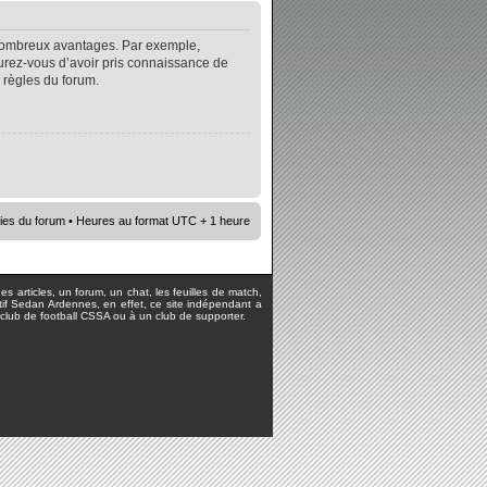
e nombreux avantages. Par exemple,
surez-vous d’avoir pris connaissance de
s règles du forum.
ies du forum
• Heures au format UTC + 1 heure
s articles, un forum, un chat, les feuilles de match,
rtif Sedan Ardennes, en effet, ce site indépendant a
lub de football CSSA ou à un club de supporter.