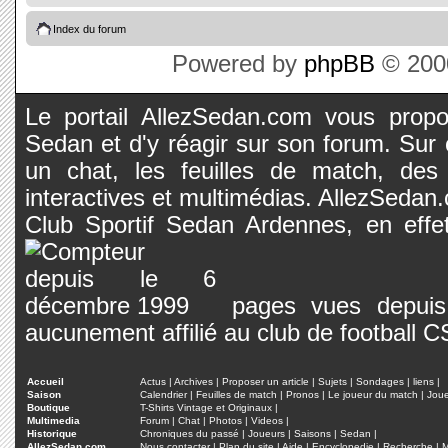
Index du forum
Powered by
phpBB
© 2000
Le portail AllezSedan.com vous propos
Sedan et d'y réagir sur son forum. Sur c
un chat, les feuilles de match, des
interactives et multimédias. AllezSedan.c
Club Sportif Sedan Ardennes, en effet
pages vues depuis 
aucunement affilié au club de football 
Accueil
Actus
|
Archives
|
Proposer un article
|
Sujets
|
Sondages
|
liens
|
Saison
Calendrier
|
Feuilles de match
|
Pronos
|
Le joueur du match
|
Jou
Boutique
T-Shirts Vintage et Originaux
|
Multimedia
Forum
|
Chat
|
Photos
|
Videos
|
Historique
Chroniques du passé
|
Joueurs
|
Saisons
|
Sedan
|
AllezSedan.com
Nous contacter
|
Plan du site
|
Aide
|
Encyclopedie
|
Recherche
|
M