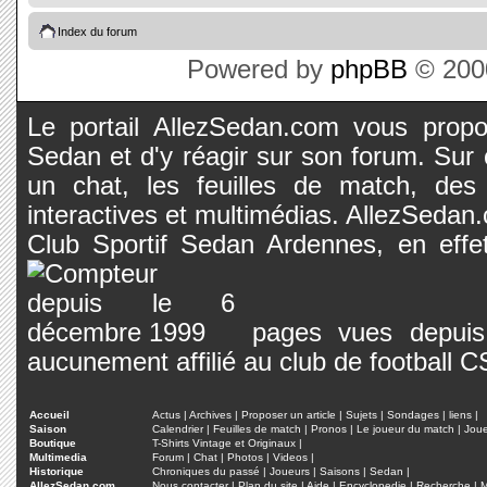
Index du forum
Powered by
phpBB
© 2000
Le portail AllezSedan.com vous propos
Sedan et d'y réagir sur son forum. Sur c
un chat, les feuilles de match, des
interactives et multimédias. AllezSedan.c
Club Sportif Sedan Ardennes, en effet
pages vues depuis 
aucunement affilié au club de football 
Accueil
Actus
|
Archives
|
Proposer un article
|
Sujets
|
Sondages
|
liens
|
Saison
Calendrier
|
Feuilles de match
|
Pronos
|
Le joueur du match
|
Jou
Boutique
T-Shirts Vintage et Originaux
|
Multimedia
Forum
|
Chat
|
Photos
|
Videos
|
Historique
Chroniques du passé
|
Joueurs
|
Saisons
|
Sedan
|
AllezSedan.com
Nous contacter
|
Plan du site
|
Aide
|
Encyclopedie
|
Recherche
|
M